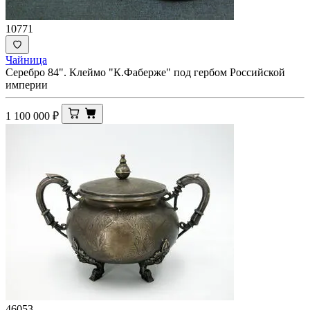
10771
Чайница
Серебро 84". Клеймо "К.Фаберже" под гербом Российской
империи
1 100 000
₽
46053