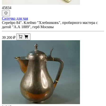
45834
Ситечко для чая
Серебро 84". Клеймо "Хлебниковъ", пробирного мастера с
датой "А.А 1889", герб Москвы
39 200
₽