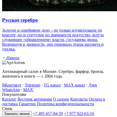
Русское серебро
Золотое и серебряное дело – не только изумительное по
красоте, но и статусное по значимости искусство, всегда
служившее «обрамлением» власти, государева двора.
Возникнув в древности, оно пережило этапы расцвета и
упадка.
Наверх
Антикварный салон в Москве. Серебро, фарфор, бронза,
живопись и книги — с 2004 года.
ВКонтакте
·
Telegram
·
TG канал
·
MAX канал
·
Дзен
·
WhatsApp
·
MAX
Покупателям
Каталог
Вестник антиквара
О салоне
Контакты
Оплата и
доставка
Гарантии
Политика конфиденциальности
Связь
+7 495 657-84-59
+7 977 922-63-10
Заказать звонок