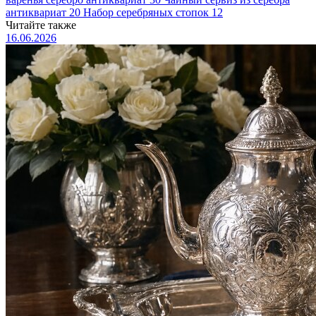
антиквариат
20
Набор серебряных стопок
12
Читайте также
16.06.2026