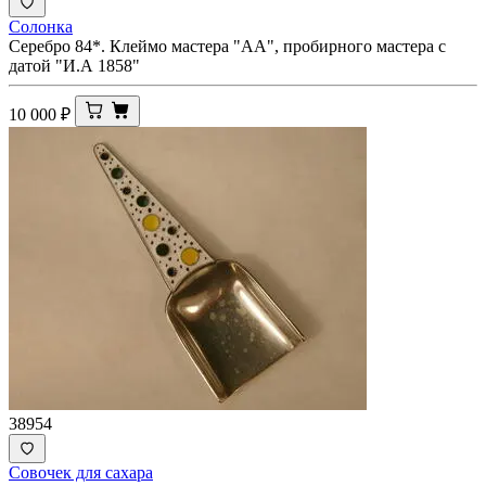
Солонка
Серебро 84*. Клеймо мастера "АА", пробирного мастера с
датой "И.А 1858"
10 000
₽
38954
Совочек для сахара