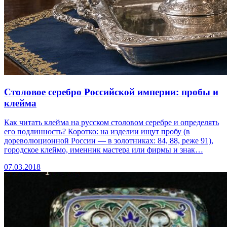
Столовое серебро Российской империи: пробы и
клейма
Как читать клейма на русском столовом серебре и определять
его подлинность? Коротко: на изделии ищут пробу (в
дореволюционной России — в золотниках: 84, 88, реже 91),
городское клеймо, именник мастера или фирмы и знак…
07.03.2018