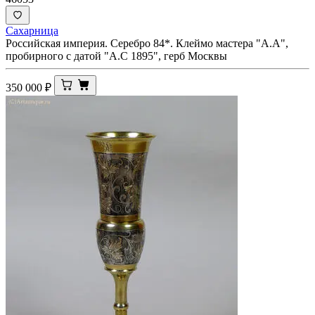
Сахарница
Российская империя. Серебро 84*. Клеймо мастера "А.А",
пробирного с датой "А.С 1895", герб Москвы
350 000
₽