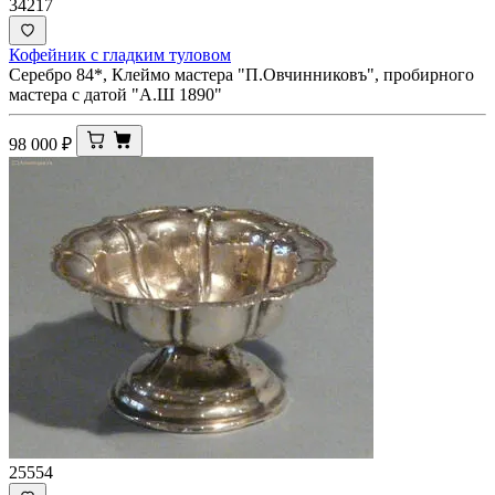
34217
Кофейник с гладким туловом
Серебро 84*, Клеймо мастера "П.Овчинниковъ", пробирного
мастера с датой "А.Ш 1890"
98 000
₽
25554