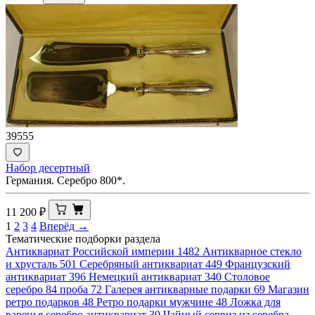
39555
Набор десертный
Германия. Серебро 800*.
11 200
₽
1
2
3
4
Вперёд →
Тематические подборки раздела
Антиквариат Российской империи
1482
Антикварное стекло
и хрусталь
501
Серебряный антиквариат
449
Французский
антиквариат
396
Немецкий антиквариат
340
Столовое
серебро 84 проба
72
Галерея антикварные подарки
69
Магазин
ретро подарков
48
Ретро подарки мужчине
48
Ложка для
варенья серебро антиквариат
30
Чайный сервиз из серебра