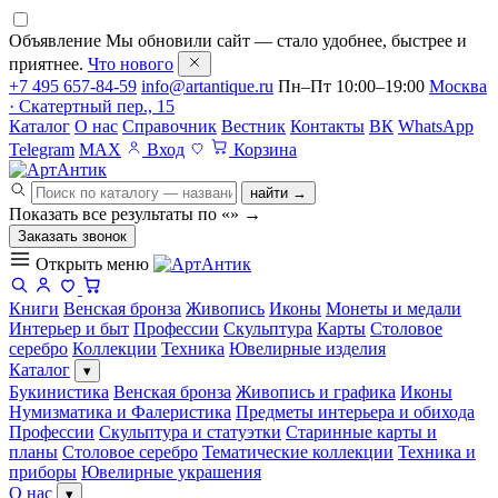
Объявление
Мы обновили сайт — стало удобнее, быстрее и
приятнее.
Что нового
+7 495 657-84-59
info@artantique.ru
Пн–Пт 10:00–19:00
Москва
· Скатертный пер., 15
Каталог
О нас
Справочник
Вестник
Контакты
ВК
WhatsApp
Telegram
MAX
Вход
Корзина
найти →
Показать все результаты по «
»
→
Заказать звонок
Открыть меню
Книги
Венская бронза
Живопись
Иконы
Монеты и медали
Интерьер и быт
Профессии
Скульптура
Карты
Столовое
серебро
Коллекции
Техника
Ювелирные изделия
Каталог
▾
Букинистика
Венская бронза
Живопись и графика
Иконы
Нумизматика и Фалеристика
Предметы интерьера и обихода
Профессии
Скульптура и статуэтки
Старинные карты и
планы
Столовое серебро
Тематические коллекции
Техника и
приборы
Ювелирные украшения
О нас
▾