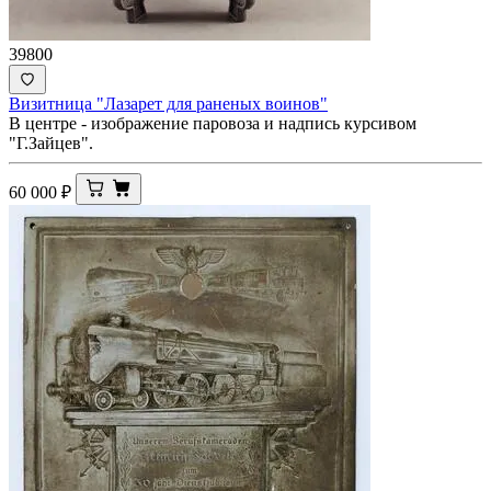
39800
Визитница "Лазарет для раненых воинов"
В центре - изображение паровоза и надпись курсивом
"Г.Зайцев".
60 000
₽