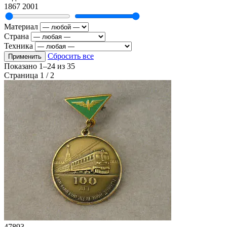
1867
2001
Материал
Страна
Техника
Сбросить все
Применить
Показано
1–24
из
35
Страница 1 / 2
47893