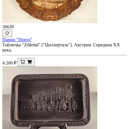
36639
Панно "Поезд"
Табличка "Zillertal" ["Циллерталь"]. Австрия. Середина XX
века.
4 200
₽