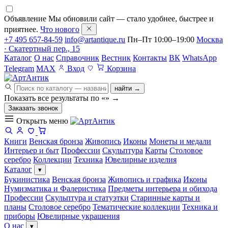
Объявление
Мы обновили сайт — стало удобнее, быстрее и
приятнее.
Что нового
+7 495 657-84-59
info@artantique.ru
Пн–Пт 10:00–19:00
Москва
· Скатертный пер., 15
Каталог
О нас
Справочник
Вестник
Контакты
ВК
WhatsApp
Telegram
MAX
Вход
Корзина
найти →
Показать все результаты по «
»
→
Заказать звонок
Открыть меню
Книги
Венская бронза
Живопись
Иконы
Монеты и медали
Интерьер и быт
Профессии
Скульптура
Карты
Столовое
серебро
Коллекции
Техника
Ювелирные изделия
Каталог
▾
Букинистика
Венская бронза
Живопись и графика
Иконы
Нумизматика и Фалеристика
Предметы интерьера и обихода
Профессии
Скульптура и статуэтки
Старинные карты и
планы
Столовое серебро
Тематические коллекции
Техника и
приборы
Ювелирные украшения
О нас
▾