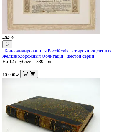
46496
"Консолидированныя Россiйскiя Четырехпроцентныя
Желѣзнодорожныя Облигацiи" шестой серии
На 125 рублей. 1880 год.
10 000
₽