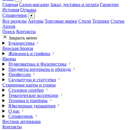
Главная
Салон-магазин
Заказ, доставка и оплата
Гарантии
История
Отзывы
Справочник
▾
Все разделы
Авторы
Торговые марки
Стили
Техники
Статьи
Архив
Поиск
Контакты
Закрыть меню
Букинистика
Венская бронза
Живопись и графика
Иконы
Нумизматика и Фалеристика
Предметы интерьера и обихода
Профессии
Скульптура и статуэтки
Старинные карты и планы
Столовое серебро
Тематические коллекции
Техника и приборы
Ювелирные украшения
О нас
Справочник
Вестник антиквара
Контакты