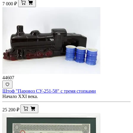
7 000
₽
44607
Штоф "Паровоз СУ-251-58" с тремя стопками
Начало ХХI века.
25 200
₽