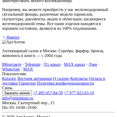
заинтересовать любого коллекционера.
Например, вы можете приобрести у нас железнодорожный
сигнальный фонарь, различные модели паровозов,
скульптуры, документы, акции и облигации, касающиеся
железнодорожной темы. Все наши изделия находятся в
хорошем состоянии, являются на 100% подлинными.
Наверх
Антикварный салон в Москве. Серебро, фарфор, бронза,
живопись и книги — с 2004 года.
ВКонтакте
·
Telegram
·
TG канал
·
MAX канал
·
Дзен
·
WhatsApp
·
MAX
Покупателям
Каталог
Вестник антиквара
О салоне
Контакты
Оплата и
доставка
Гарантии
Политика конфиденциальности
Связь
+7 495 657-84-59
+7 977 922-63-10
Заказать звонок
info@artantique.ru
Москва, Скатертный пер., 15
Пн–Пт 10:00–19:00
© 2026 АртАнтик. Москва.