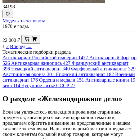
34198
Модель электровоза
1970-е годы.
22 000
₽
1
2
Вперёд →
Тематические подборки раздела
Антиквариат Российской империи
1477
Антикварный фарфор
526
Антикварная живопись
427
Французский антиквариат
396
Немецкий антиквариат
340
Фарфоровый антиквариат
329
Австрийская бронза
301
Японский антиквариат
182
Военный
антиквариат
176
Ордена и медали
151
Антикварные книги 19
века
114
Чугунное литье СССР
27
О разделе «Железнодорожное дело»
Если вы увлекаетесь коллекционированием старинных
предметов, касающихся железнодорожной тематики,
предлагаем обратить внимание на представленные в нашем
каталоге экземпляры. Наш антикварный магазин предлагает
своим клиентам большой выбор товаров, которые могут