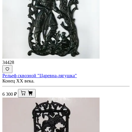
34428
Рельеф сквозной "Царевна-лягушка"
Конец ХХ века.
6 300
₽