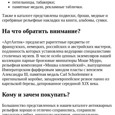
пепельницы, табакерки;
памятные медали, рекламные таблички.
Также в каталоге представлены подвески, броши, медные и
серебряные рельефные накладки на книги, альбомы, сумки.
На что обратить внимание?
«АртАнтик» предлагает раритетные предметы от
французских, немецких, российских и австрийских мастеров,
подлинность которых установлена ведущими специалистами
столичных музеев. В числе особо ценных экземпляров нашей
коллекции парные бронзовые миниатюры Моше Мурро,
рельефная композиция «Мишка олимпийский», выпущенные
Императорским фарфоровым заводом пласты с вензелем
Александра III, памятная медаль Carl Schorlemmer в
оригинальной коробке, западноевропейское резное панно из
карельской березы, датированное серединой XIX века.
Кому и зачем покупать?
Большинство представленных в нашем каталоге антикварных
рельефов хорошо и отлично сохранились, сохранили
заводские клейма, инициалы мастеров, оригинальную