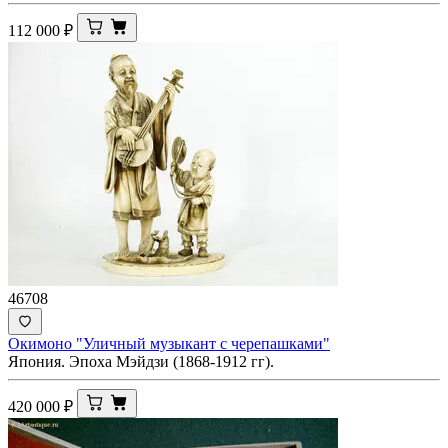
112 000
₽
46708
Окимоно "Уличный музыкант с черепашками"
Япония. Эпоха Мэйдзи (1868-1912 гг).
420 000
₽