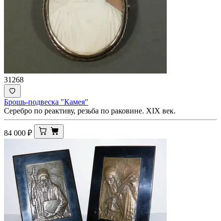
31268
Брошь-подвеска "Камея"
Серебро по реактиву, резьба по раковине. XIX век.
84 000
₽