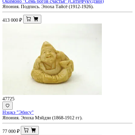
Окимоно "Семь богов счастья" (СитиФукуДзин)
Япония. Подпись. Эпоха Тайсё (1912-1926).
413 000
₽
47725
Нэцкэ "Эбису"
Япония. Эпоха Мэйдзи (1868-1912 гг).
77 000
₽