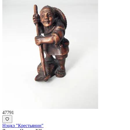
47791
Нэцкэ "Крестьянин"