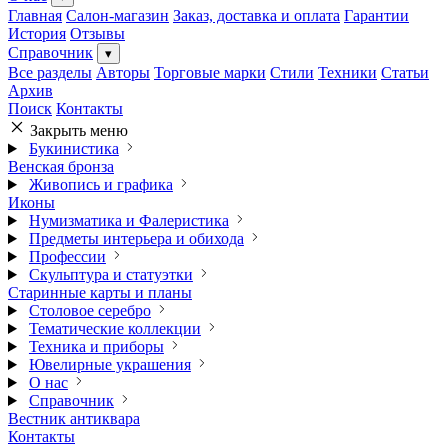
Главная
Салон-магазин
Заказ, доставка и оплата
Гарантии
История
Отзывы
Справочник
▾
Все разделы
Авторы
Торговые марки
Стили
Техники
Статьи
Архив
Поиск
Контакты
Закрыть меню
Букинистика
Венская бронза
Живопись и графика
Иконы
Нумизматика и Фалеристика
Предметы интерьера и обихода
Профессии
Скульптура и статуэтки
Старинные карты и планы
Столовое серебро
Тематические коллекции
Техника и приборы
Ювелирные украшения
О нас
Справочник
Вестник антиквара
Контакты