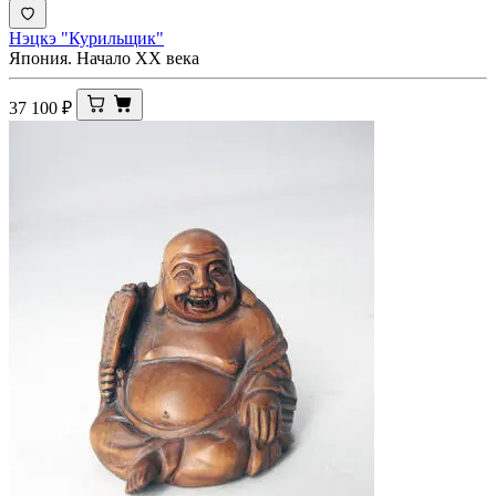
Нэцкэ "Курильщик"
Япония. Начало XX века
37 100
₽