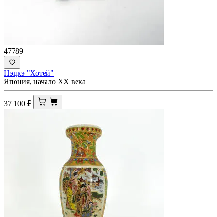
47789
Нэцкэ "Хотей"
Япония, начало ХХ века
37 100
₽