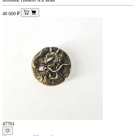
40 600
₽
47761