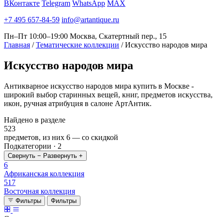
ВКонтакте
Telegram
WhatsApp
MAX
+7 495 657-84-59
info@artantique.ru
Пн–Пт 10:00–19:00
Москва, Скатертный пер., 15
Главная
/
Тематические коллекции
/
Искусство народов мира
Искусство
народов мира
Антикварное искусство народов мира купить в Москве -
широкий выбор старинных вещей, книг, предметов искусства,
икон, ручная атрибуция в салоне АртАнтик.
Найдено в разделе
523
предметов, из них
6
— со скидкой
Подкатегории · 2
Свернуть −
Развернуть +
6
Африканская коллекция
517
Восточная коллекция
Фильтры
Фильтры