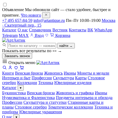
Объявление
Мы обновили сайт — стало удобнее, быстрее и
приятнее.
Что нового
+7 495 657-84-59
info@artantique.ru
Пн–Пт 10:00–19:00
Москва
· Скатертный пер., 15
Каталог
О нас
Справочник
Вестник
Контакты
ВК
WhatsApp
Telegram
MAX
Вход
Корзина
найти →
Показать все результаты по «
»
→
Заказать звонок
Открыть меню
Книги
Венская бронза
Живопись
Иконы
Монеты и медали
Интерьер и быт
Профессии
Скульптура
Карты
Столовое
серебро
Коллекции
Техника
Ювелирные изделия
Каталог
▾
Букинистика
Венская бронза
Живопись и графика
Иконы
Нумизматика и Фалеристика
Предметы интерьера и обихода
Профессии
Скульптура и статуэтки
Старинные карты и
планы
Столовое серебро
Тематические коллекции
Техника и
приборы
Ювелирные украшения
О нас
▾