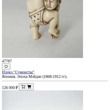
47787
Нэцкэ "Сумоисты"
Япония. Эпоха Мэйдзи (1868-1912 гг).
126 000
₽