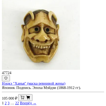
47724
Нэцкэ "Ханья" (маска ревнивой жены)
Япония. Подпись. Эпоха Мэйдзи (1868-1912 гг).
105 000
₽
1
2
3
…
22
Вперёд →