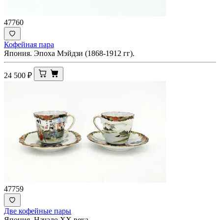
47760
Кофейная пара
Япония. Эпоха Мэйдзи (1868-1912 гг).
24 500
₽
47759
Две кофейные пары
Япония. Начало XX века