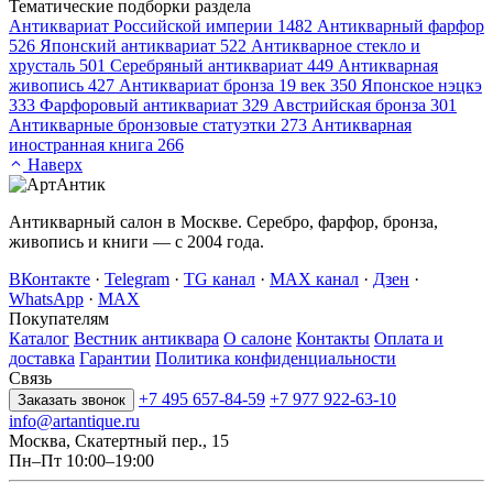
Тематические подборки раздела
Антиквариат Российской империи
1482
Антикварный фарфор
526
Японский антиквариат
522
Антикварное стекло и
хрусталь
501
Серебряный антиквариат
449
Антикварная
живопись
427
Антиквариат бронза 19 век
350
Японское нэцкэ
333
Фарфоровый антиквариат
329
Австрийская бронза
301
Антикварные бронзовые статуэтки
273
Антикварная
иностранная книга
266
Наверх
Антикварный салон в Москве. Серебро, фарфор, бронза,
живопись и книги — с 2004 года.
ВКонтакте
·
Telegram
·
TG канал
·
MAX канал
·
Дзен
·
WhatsApp
·
MAX
Покупателям
Каталог
Вестник антиквара
О салоне
Контакты
Оплата и
доставка
Гарантии
Политика конфиденциальности
Связь
+7 495 657-84-59
+7 977 922-63-10
Заказать звонок
info@artantique.ru
Москва, Скатертный пер., 15
Пн–Пт 10:00–19:00