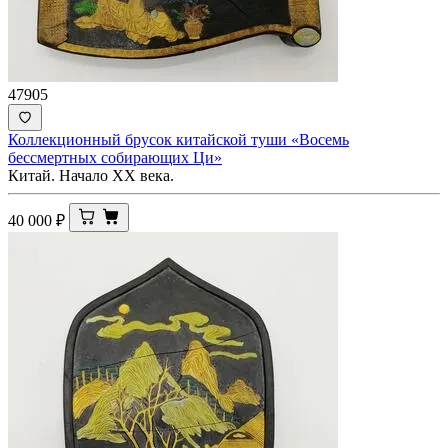
47905
Коллекционный брусок китайской туши «Восемь
бессмертных собирающих Ци»
Китай. Начало XX века.
40 000
₽