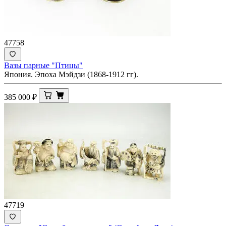
47758
Вазы парные "Птицы"
Япония. Эпоха Мэйдзи (1868-1912 гг).
385 000
₽
47719