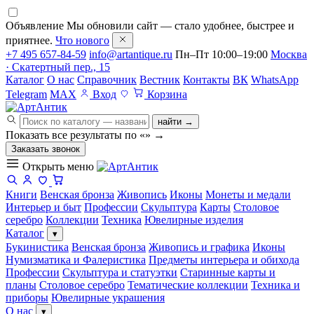
Объявление
Мы обновили сайт — стало удобнее, быстрее и
приятнее.
Что нового
+7 495 657-84-59
info@artantique.ru
Пн–Пт 10:00–19:00
Москва
· Скатертный пер., 15
Каталог
О нас
Справочник
Вестник
Контакты
ВК
WhatsApp
Telegram
MAX
Вход
Корзина
найти →
Показать все результаты по «
»
→
Заказать звонок
Открыть меню
Книги
Венская бронза
Живопись
Иконы
Монеты и медали
Интерьер и быт
Профессии
Скульптура
Карты
Столовое
серебро
Коллекции
Техника
Ювелирные изделия
Каталог
▾
Букинистика
Венская бронза
Живопись и графика
Иконы
Нумизматика и Фалеристика
Предметы интерьера и обихода
Профессии
Скульптура и статуэтки
Старинные карты и
планы
Столовое серебро
Тематические коллекции
Техника и
приборы
Ювелирные украшения
О нас
▾