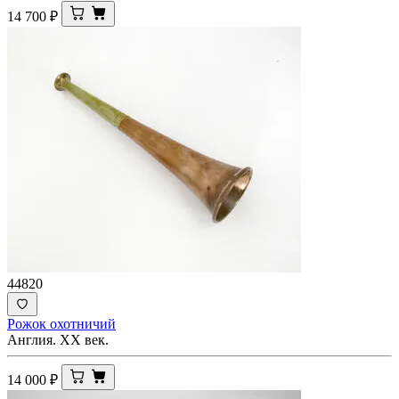
14 700
₽
44820
Рожок охотничий
Англия. XX век.
14 000
₽