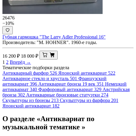
26476
−10%
Губная гармошка "The Larry Adler Professional 16"
Производитель: "M. HOHNER". 1960-е годы.
16 200
₽
18 000
₽
1
2
Вперёд →
Тематические подборки раздела
Антикварный фарфор
526
Японский антиквариат
522
Антикварное стекло и хрусталь
501
Французский
антиквариат
396
Антиквариат бронза 19 век
351
Немецкий
антиквариат
340
Фарфоровый антиквариат
329
Австрийская
бронза
302
Антикварные бронзовые статуэтки
274
Скульптуры из бронзы
213
Скульптуры из фарфора
201
Японский антиквариат
182
О разделе «Антиквариат по
музыкальной тематике »