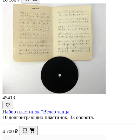
45413
Набор пластинок "Вечер танца"
10 долгоиграющих пластинок. 33 оборота.
4 700
₽