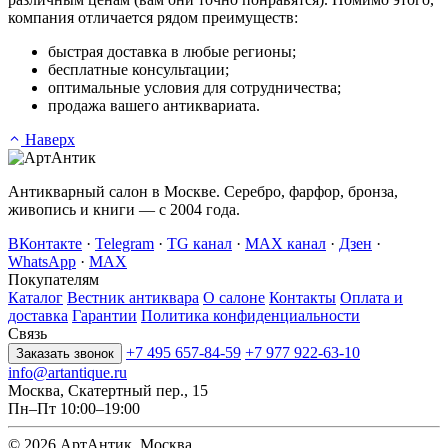
компания отличается рядом преимуществ:
быстрая доставка в любые регионы;
бесплатные консультации;
оптимальные условия для сотрудничества;
продажа вашего антиквариата.
Наверх
Антикварный салон в Москве. Серебро, фарфор, бронза,
живопись и книги — с 2004 года.
ВКонтакте
·
Telegram
·
TG канал
·
MAX канал
·
Дзен
·
WhatsApp
·
MAX
Покупателям
Каталог
Вестник антиквара
О салоне
Контакты
Оплата и
доставка
Гарантии
Политика конфиденциальности
Связь
+7 495 657-84-59
+7 977 922-63-10
Заказать звонок
info@artantique.ru
Москва, Скатертный пер., 15
Пн–Пт 10:00–19:00
© 2026 АртАнтик. Москва.