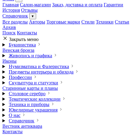
Главная
Салон-магазин
Заказ, доставка и оплата
Гарантии
История
Отзывы
Справочник
▾
Все разделы
Авторы
Торговые марки
Стили
Техники
Статьи
Архив
Поиск
Контакты
Закрыть меню
Букинистика
Венская бронза
Живопись и графика
Иконы
Нумизматика и Фалеристика
Предметы интерьера и обихода
Профессии
Скульптура и статуэтки
Старинные карты и планы
Столовое серебро
Тематические коллекции
Техника и приборы
Ювелирные украшения
О нас
Справочник
Вестник антиквара
Контакты