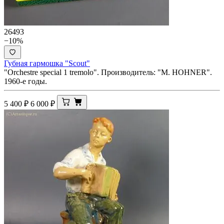
26493
−10%
Губная гармошка "Scout"
"Orchestre special 1 tremolo". Производитель: "M. HOHNER".
1960-е годы.
5 400
₽
6 000
₽