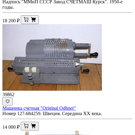
Надпись "ММиП СССР Завод СЧЕТМАШ Курск". 1950-е
годы.
18 200
₽
39862
Машинка счетная "Original Odhner"
Номер 127-684259. Швеция. Середина ХХ века.
14 000
₽