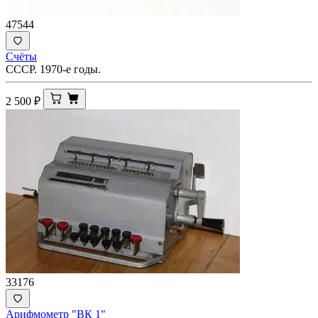
47544
Счёты
СССР. 1970-е годы.
2 500
₽
33176
Арифмометр "ВК 1"