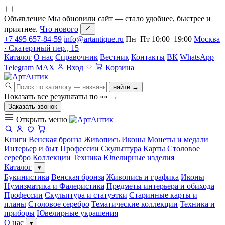
Объявление
Мы обновили сайт — стало удобнее, быстрее и
приятнее.
Что нового
+7 495 657-84-59
info@artantique.ru
Пн–Пт 10:00–19:00
Москва
· Скатертный пер., 15
Каталог
О нас
Справочник
Вестник
Контакты
ВК
WhatsApp
Telegram
MAX
Вход
Корзина
найти →
Показать все результаты по «
»
→
Заказать звонок
Открыть меню
Книги
Венская бронза
Живопись
Иконы
Монеты и медали
Интерьер и быт
Профессии
Скульптура
Карты
Столовое
серебро
Коллекции
Техника
Ювелирные изделия
Каталог
▾
Букинистика
Венская бронза
Живопись и графика
Иконы
Нумизматика и Фалеристика
Предметы интерьера и обихода
Профессии
Скульптура и статуэтки
Старинные карты и
планы
Столовое серебро
Тематические коллекции
Техника и
приборы
Ювелирные украшения
О нас
▾