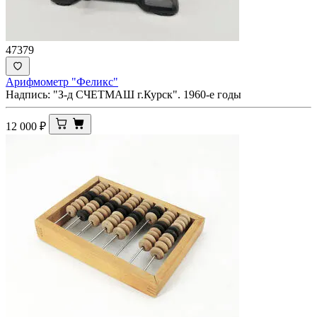
47379
Арифмометр "Феликс"
Надпись: "З-д СЧЕТМАШ г.Курск". 1960-е годы
12 000
₽