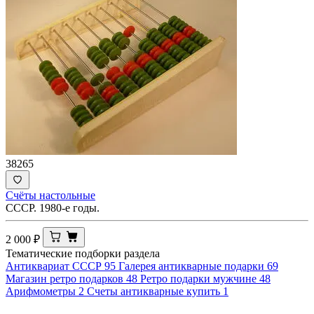
38265
Счёты настольные
СССР. 1980-е годы.
2 000
₽
Тематические подборки раздела
Антиквариат СССР
95
Галерея антикварные подарки
69
Магазин ретро подарков
48
Ретро подарки мужчине
48
Арифмометры
2
Счеты антикварные купить
1