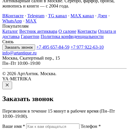
Антикварный салон в Москве. Серебро, фарфор, бронза,
живопись и книги — с 2004 года.
ВКонтакте
·
Telegram
·
TG канал
·
MAX канал
·
Дзен
·
WhatsApp
·
MAX
Покупателям
Каталог
Вестник антиквара
О салоне
Контакты
Оплата и
доставка
Гарантии
Политика конфиденциальности
Связь
+7 495 657-84-59
+7 977 922-63-10
Заказать звонок
info@artantique.ru
Москва, Скатертный пер., 15
Пн–Пт 10:00–19:00
© 2026 АртАнтик. Москва.
YA·METRIKA
Заказать
звонок
Перезвоним в течение 15 минут в рабочее время (Пн–Пт
10:00–19:00).
Ваше имя
*
Телефон
*