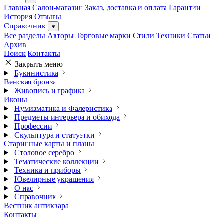
Главная
Салон-магазин
Заказ, доставка и оплата
Гарантии
История
Отзывы
Справочник
▾
Все разделы
Авторы
Торговые марки
Стили
Техники
Статьи
Архив
Поиск
Контакты
Закрыть меню
Букинистика
Венская бронза
Живопись и графика
Иконы
Нумизматика и Фалеристика
Предметы интерьера и обихода
Профессии
Скульптура и статуэтки
Старинные карты и планы
Столовое серебро
Тематические коллекции
Техника и приборы
Ювелирные украшения
О нас
Справочник
Вестник антиквара
Контакты