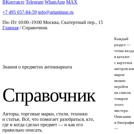
ВКонтакте
Telegram
WhatsApp
MAX
+7 495 657-84-59
info@artantique.ru
Пн–Пт 10:00–19:00
Москва, Скатертный пер., 15
Главная
/
Справочник
Каждый
раздел —
точка вход
в каталог:
с карточек
Знания о предметах антиквариата
авторов ил
марок
можно
Справочник
перейти
на список
товаров
этого
мастера.
Авторы, торговые марки, стили, техники
Описания
и статьи. Всё, что помогает разобраться, кто,
и биографи
где и когда сделал предмет — и как его
—
правильно описать.