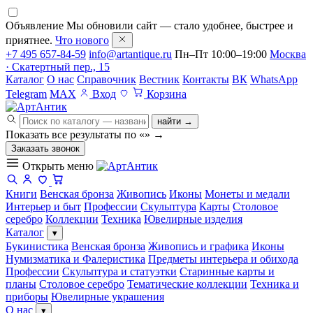
Объявление
Мы обновили сайт — стало удобнее, быстрее и
приятнее.
Что нового
+7 495 657-84-59
info@artantique.ru
Пн–Пт 10:00–19:00
Москва
· Скатертный пер., 15
Каталог
О нас
Справочник
Вестник
Контакты
ВК
WhatsApp
Telegram
MAX
Вход
Корзина
найти →
Показать все результаты по «
»
→
Заказать звонок
Открыть меню
Книги
Венская бронза
Живопись
Иконы
Монеты и медали
Интерьер и быт
Профессии
Скульптура
Карты
Столовое
серебро
Коллекции
Техника
Ювелирные изделия
Каталог
▾
Букинистика
Венская бронза
Живопись и графика
Иконы
Нумизматика и Фалеристика
Предметы интерьера и обихода
Профессии
Скульптура и статуэтки
Старинные карты и
планы
Столовое серебро
Тематические коллекции
Техника и
приборы
Ювелирные украшения
О нас
▾