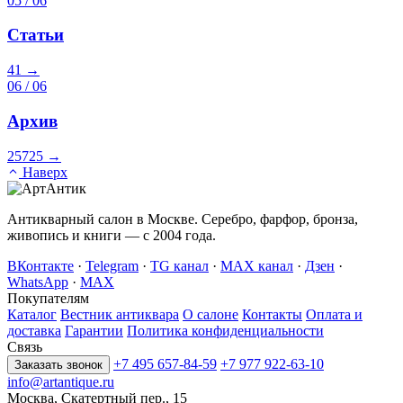
05 / 06
Статьи
41
→
06 / 06
Архив
25725
→
Наверх
Антикварный салон в Москве. Серебро, фарфор, бронза,
живопись и книги — с 2004 года.
ВКонтакте
·
Telegram
·
TG канал
·
MAX канал
·
Дзен
·
WhatsApp
·
MAX
Покупателям
Каталог
Вестник антиквара
О салоне
Контакты
Оплата и
доставка
Гарантии
Политика конфиденциальности
Связь
+7 495 657-84-59
+7 977 922-63-10
Заказать звонок
info@artantique.ru
Москва, Скатертный пер., 15