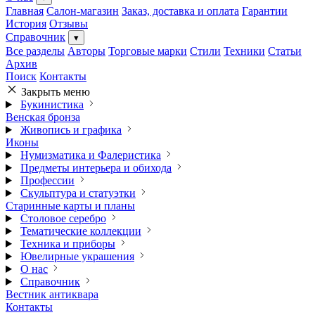
Главная
Салон-магазин
Заказ, доставка и оплата
Гарантии
История
Отзывы
Справочник
▾
Все разделы
Авторы
Торговые марки
Стили
Техники
Статьи
Архив
Поиск
Контакты
Закрыть меню
Букинистика
Венская бронза
Живопись и графика
Иконы
Нумизматика и Фалеристика
Предметы интерьера и обихода
Профессии
Скульптура и статуэтки
Старинные карты и планы
Столовое серебро
Тематические коллекции
Техника и приборы
Ювелирные украшения
О нас
Справочник
Вестник антиквара
Контакты