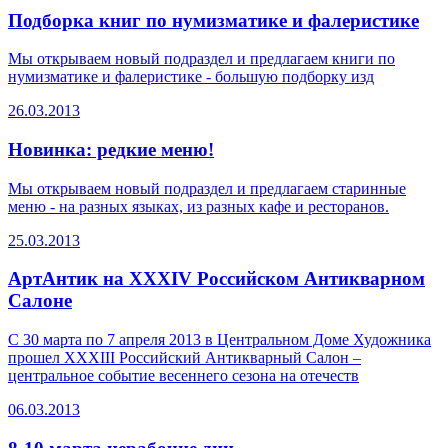
Подборка книг по нумизматике и фалеристике
Мы открываем новый подраздел и предлагаем книги по
нумизматике и фалеристике - большую подборку изд
26.03.2013
Новинка: редкие меню!
Мы открываем новый подраздел и предлагаем старинные
меню - на разных языках, из разных кафе и ресторанов.
25.03.2013
АртАнтик на ХХХIV Российском Антикварном
Салоне
С 30 марта по 7 апреля 2013 в Центральном Доме Художника
прошел XXXIII Российский Антикварный Салон –
центральное событие весеннего сезона на отечеств
06.03.2013