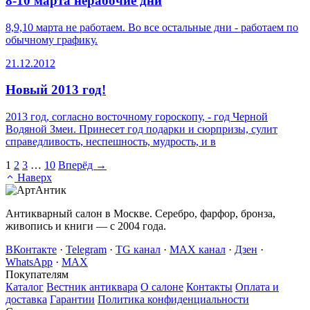
8-10 марта нерабочие дни
8,9,10 марта не работаем. Во все остальные дни - работаем по
обычному графику.
21.12.2012
Новый 2013 год!
2013 год, согласно восточному гороскопу, - год Черной
Водяной Змеи. Принесет год подарки и сюрпризы, сулит
справедливость, неспешность, мудрость, и в
1
2
3
…
10
Вперёд →
Наверх
Антикварный салон в Москве. Серебро, фарфор, бронза,
живопись и книги — с 2004 года.
ВКонтакте
·
Telegram
·
TG канал
·
MAX канал
·
Дзен
·
WhatsApp
·
MAX
Покупателям
Каталог
Вестник антиквара
О салоне
Контакты
Оплата и
доставка
Гарантии
Политика конфиденциальности