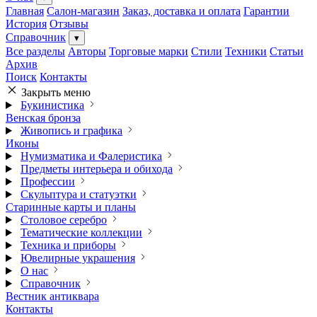
Главная
Салон-магазин
Заказ, доставка и оплата
Гарантии
История
Отзывы
Справочник
▾
Все разделы
Авторы
Торговые марки
Стили
Техники
Статьи
Архив
Поиск
Контакты
Закрыть меню
Букинистика
Венская бронза
Живопись и графика
Иконы
Нумизматика и Фалеристика
Предметы интерьера и обихода
Профессии
Скульптура и статуэтки
Старинные карты и планы
Столовое серебро
Тематические коллекции
Техника и приборы
Ювелирные украшения
О нас
Справочник
Вестник антиквара
Контакты