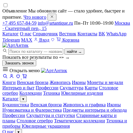
Объявление
Мы обновили сайт — стало удобнее, быстрее и
приятнее.
Что нового
+7 495 657-84-59
info@artantique.ru
Пн–Пт 10:00–19:00
Москва
· Скатертный пер., 15
Каталог
О нас
Справочник
Вестник
Контакты
ВК
WhatsApp
Telegram
MAX
Вход
Корзина
найти →
Показать все результаты по «
»
→
Заказать звонок
Открыть меню
Книги
Венская бронза
Живопись
Иконы
Монеты и медали
Интерьер и быт
Профессии
Скульптура
Карты
Столовое
серебро
Коллекции
Техника
Ювелирные изделия
Каталог
▾
Букинистика
Венская бронза
Живопись и графика
Иконы
Нумизматика и Фалеристика
Предметы интерьера и обихода
Профессии
Скульптура и статуэтки
Старинные карты и
планы
Столовое серебро
Тематические коллекции
Техника и
приборы
Ювелирные украшения
О нас
▾