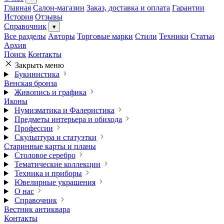
Главная
Салон-магазин
Заказ, доставка и оплата
Гарантии
История
Отзывы
Справочник
▾
Все разделы
Авторы
Торговые марки
Стили
Техники
Статьи
Архив
Поиск
Контакты
Закрыть меню
Букинистика
Венская бронза
Живопись и графика
Иконы
Нумизматика и Фалеристика
Предметы интерьера и обихода
Профессии
Скульптура и статуэтки
Старинные карты и планы
Столовое серебро
Тематические коллекции
Техника и приборы
Ювелирные украшения
О нас
Справочник
Вестник антиквара
Контакты