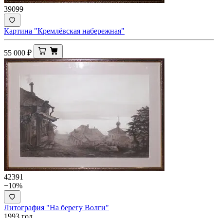
39099
Картина "Кремлёвская набережная"
55 000
₽
42391
−10%
Литография "На берегу Волги"
1993 год.