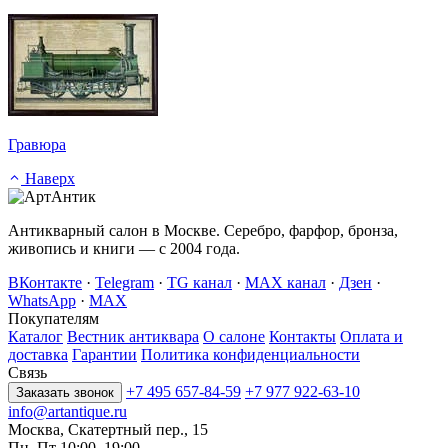
Гравюра
Наверх
Антикварный салон в Москве. Серебро, фарфор, бронза,
живопись и книги — с 2004 года.
ВКонтакте
·
Telegram
·
TG канал
·
MAX канал
·
Дзен
·
WhatsApp
·
MAX
Покупателям
Каталог
Вестник антиквара
О салоне
Контакты
Оплата и
доставка
Гарантии
Политика конфиденциальности
Связь
+7 495 657-84-59
+7 977 922-63-10
Заказать звонок
info@artantique.ru
Москва, Скатертный пер., 15
Пн–Пт 10:00–19:00