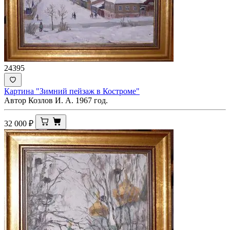
24395
Картина "Зимний пейзаж в Костроме"
Автор Козлов И. А. 1967 год.
32 000
₽