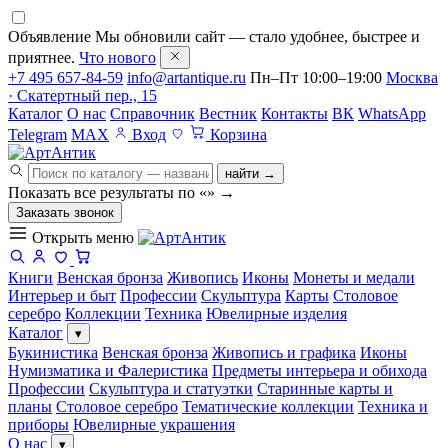
Объявление
Мы обновили сайт — стало удобнее, быстрее и
приятнее.
Что нового
+7 495 657-84-59
info@artantique.ru
Пн–Пт 10:00–19:00
Москва
· Скатертный пер., 15
Каталог
О нас
Справочник
Вестник
Контакты
ВК
WhatsApp
Telegram
MAX
Вход
Корзина
найти →
Показать все результаты по «
»
→
Заказать звонок
Открыть меню
Книги
Венская бронза
Живопись
Иконы
Монеты и медали
Интерьер и быт
Профессии
Скульптура
Карты
Столовое
серебро
Коллекции
Техника
Ювелирные изделия
Каталог
▾
Букинистика
Венская бронза
Живопись и графика
Иконы
Нумизматика и Фалеристика
Предметы интерьера и обихода
Профессии
Скульптура и статуэтки
Старинные карты и
планы
Столовое серебро
Тематические коллекции
Техника и
приборы
Ювелирные украшения
О нас
▾