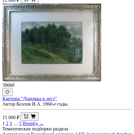
12 000
₽
39060
Картина "Дорожка в лесу"
Автор Козлов И.А. 1960-е годы.
15 000
₽
1
2
3
…
5
Вперёд →
Тематические подборки раздела