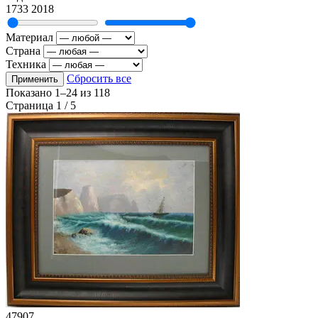
1733
2018
Материал
Страна
Техника
Сбросить все
Применить
Показано
1–24
из
118
Страница 1 / 5
47907