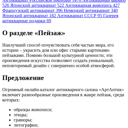
Антиквариат Российской империи
1476
Антикварный фарфор
526
Японский антиквариат
522
Антикварная живопись
427
Французский антиквариат
396
Немецкий антиквариат
340
Японский антиквариат
182
Антиквариат СССР
95
Галерея
антикварные подарки
69
О разделе «Пейзаж»
Наилучший способ почувствовать себя частью мира, его
истории – украсить дом или офис старыми картинами-
пейзажами. Помимо большой культурной ценности, эти
произведения искусства позволяют создать уникальный,
неповторимый дизайн с совершенно особой атмосферой.
Предложение
Огромный онлайн-каталог антикварного салона «АртАнтик»
включает разнообразные произведения в жанре пейзаж, среди
которых:
образцы живописи;
этюды;
гравюры;
литографии;