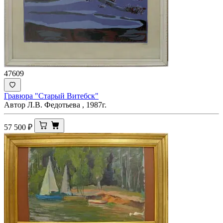
47609
Гравюра "Старый Витебск"
Автор Л.В. Федотьева , 1987г.
57 500
₽