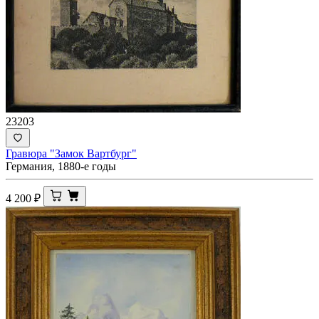
23203
Гравюра "Замок Вартбург"
Германия, 1880-е годы
4 200
₽