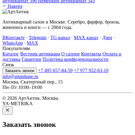
антиквариат
396
Немецкий антиквариат
343
Наверх
Антикварный салон в Москве. Серебро, фарфор, бронза,
живопись и книги — с 2004 года.
ВКонтакте
·
Telegram
·
TG канал
·
MAX канал
·
Дзен
·
WhatsApp
·
MAX
Покупателям
Каталог
Вестник антиквара
О салоне
Контакты
Оплата и
доставка
Гарантии
Политика конфиденциальности
Связь
+7 495 657-84-59
+7 977 922-63-10
Заказать звонок
info@artantique.ru
Москва, Скатертный пер., 15
Пн–Пт 10:00–19:00
© 2026 АртАнтик. Москва.
YA·METRIKA
Заказать
звонок