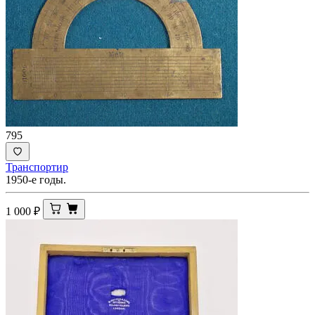
795
Транспортир
1950-е годы.
1 000
₽