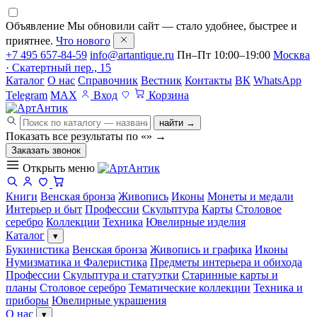
Объявление
Мы обновили сайт — стало удобнее, быстрее и
приятнее.
Что нового
+7 495 657-84-59
info@artantique.ru
Пн–Пт 10:00–19:00
Москва
· Скатертный пер., 15
Каталог
О нас
Справочник
Вестник
Контакты
ВК
WhatsApp
Telegram
MAX
Вход
Корзина
найти →
Показать все результаты по «
»
→
Заказать звонок
Открыть меню
Книги
Венская бронза
Живопись
Иконы
Монеты и медали
Интерьер и быт
Профессии
Скульптура
Карты
Столовое
серебро
Коллекции
Техника
Ювелирные изделия
Каталог
▾
Букинистика
Венская бронза
Живопись и графика
Иконы
Нумизматика и Фалеристика
Предметы интерьера и обихода
Профессии
Скульптура и статуэтки
Старинные карты и
планы
Столовое серебро
Тематические коллекции
Техника и
приборы
Ювелирные украшения
О нас
▾