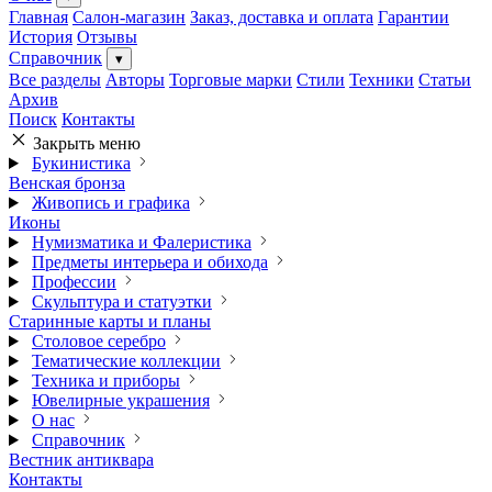
Главная
Салон-магазин
Заказ, доставка и оплата
Гарантии
История
Отзывы
Справочник
▾
Все разделы
Авторы
Торговые марки
Стили
Техники
Статьи
Архив
Поиск
Контакты
Закрыть меню
Букинистика
Венская бронза
Живопись и графика
Иконы
Нумизматика и Фалеристика
Предметы интерьера и обихода
Профессии
Скульптура и статуэтки
Старинные карты и планы
Столовое серебро
Тематические коллекции
Техника и приборы
Ювелирные украшения
О нас
Справочник
Вестник антиквара
Контакты