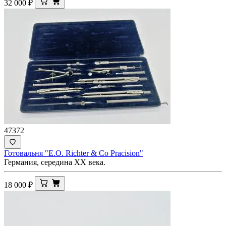
32 000
₽
47372
Готовальня "E.O. Richter & Co Pracision"
Германия, середина ХХ века.
18 000
₽