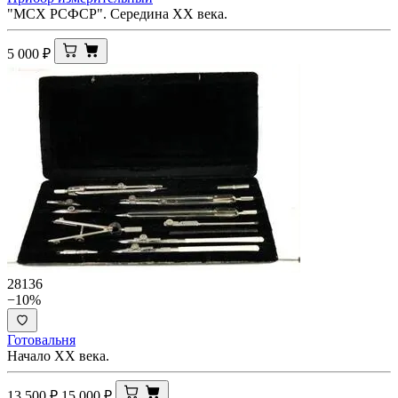
"МСХ РСФСР". Середина ХХ века.
5 000
₽
28136
−10%
Готовальня
Начало ХХ века.
13 500
₽
15 000
₽