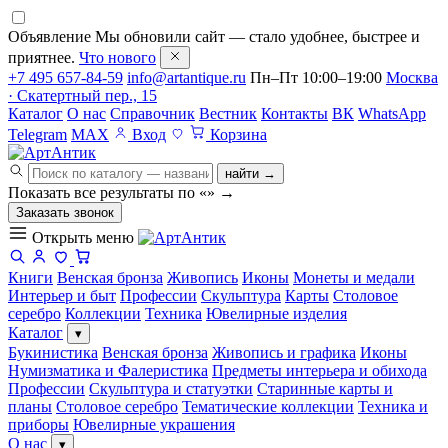
Объявление
Мы обновили сайт — стало удобнее, быстрее и
приятнее.
Что нового
+7 495 657-84-59
info@artantique.ru
Пн–Пт 10:00–19:00
Москва
· Скатертный пер., 15
Каталог
О нас
Справочник
Вестник
Контакты
ВК
WhatsApp
Telegram
MAX
Вход
Корзина
найти →
Показать все результаты по «
»
→
Заказать звонок
Открыть меню
Книги
Венская бронза
Живопись
Иконы
Монеты и медали
Интерьер и быт
Профессии
Скульптура
Карты
Столовое
серебро
Коллекции
Техника
Ювелирные изделия
Каталог
▾
Букинистика
Венская бронза
Живопись и графика
Иконы
Нумизматика и Фалеристика
Предметы интерьера и обихода
Профессии
Скульптура и статуэтки
Старинные карты и
планы
Столовое серебро
Тематические коллекции
Техника и
приборы
Ювелирные украшения
О нас
▾