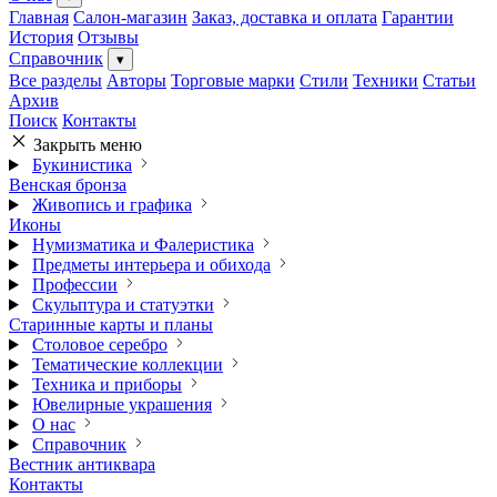
Главная
Салон-магазин
Заказ, доставка и оплата
Гарантии
История
Отзывы
Справочник
▾
Все разделы
Авторы
Торговые марки
Стили
Техники
Статьи
Архив
Поиск
Контакты
Закрыть меню
Букинистика
Венская бронза
Живопись и графика
Иконы
Нумизматика и Фалеристика
Предметы интерьера и обихода
Профессии
Скульптура и статуэтки
Старинные карты и планы
Столовое серебро
Тематические коллекции
Техника и приборы
Ювелирные украшения
О нас
Справочник
Вестник антиквара
Контакты