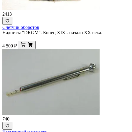
2413
Счётчик оборотов
Надпись: "DRGM". Конец XIX - начало ХХ века.
4 500
₽
740