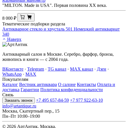
Карманный манометр
"MILTON. Made in USA". Первая половина ХХ века.
8 000
₽
Тематические подборки раздела
Антикварное стекло и хрусталь
501
Немецкий антиквариат
340
Наверх
Антикварный салон в Москве. Серебро, фарфор, бронза,
живопись и книги — с 2004 года.
ВКонтакте
·
Telegram
·
TG канал
·
MAX канал
·
Дзен
·
WhatsApp
·
MAX
Покупателям
Каталог
Вестник антиквара
О салоне
Контакты
Оплата и
доставка
Гарантии
Политика конфиденциальности
Связь
+7 495 657-84-59
+7 977 922-63-10
Заказать звонок
info@artantique.ru
Москва, Скатертный пер., 15
Пн–Пт 10:00–19:00
© 2026 АртАнтик. Москва.