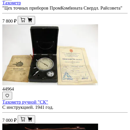
Тахометр
"Цех точных приборов ПромКомбината Свердл. Райсовета"
7 800
₽
44964
Тахометр ручной "СК"
С инструкцией. 1941 год.
7 000
₽