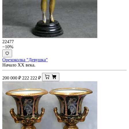
22477
−10%
Орехоколка "Девушка"
Начало ХХ века.
200 000
₽
222 222
₽