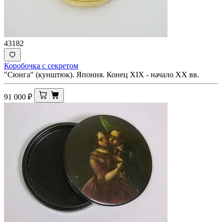
43182
Коробочка с секретом
"Сюнга" (кунштюк). Япония. Конец XIX - начало XX вв.
91 000
₽