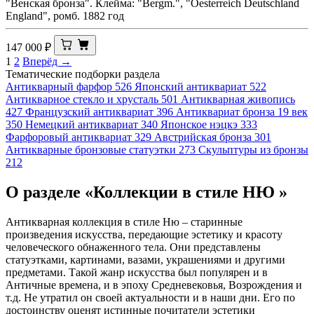
"Венская бронза". Клеймa: "Bergm.", "Oesterreich Deutschland
England", ромб. 1882 год
147 000
₽
1
2
Вперёд →
Тематические подборки раздела
Антикварный фарфор
526
Японский антиквариат
522
Антикварное стекло и хрусталь
501
Антикварная живопись
427
Французский антиквариат
396
Антиквариат бронза 19 век
350
Немецкий антиквариат
340
Японское нэцкэ
333
Фарфоровый антиквариат
329
Австрийская бронза
301
Антикварные бронзовые статуэтки
273
Скульптуры из бронзы
212
О разделе «Коллекции в стиле НЮ »
Антикварная коллекция в стиле Ню – старинные
произведения искусства, передающие эстетику и красоту
человеческого обнаженного тела. Они представлены
статуэтками, картинами, вазами, украшениями и другими
предметами. Такой жанр искусства был популярен и в
Античные времена, и в эпоху Средневековья, Возрождения и
т.д. Не утратил он своей актуальности и в наши дни. Его по
достоинству оценят истинные почитатели эстетики