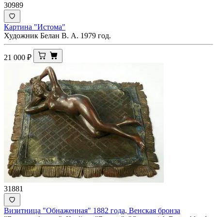
30989
Картина "Истома"
Художник Белан В. А. 1979 год.
21 000
₽
31881
Визитница "Обнаженная" 1882 года, Венская бронза