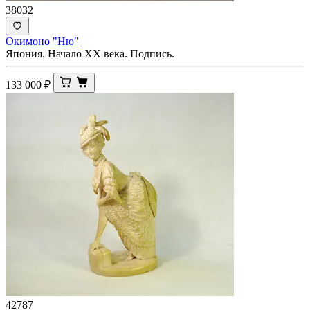
38032
Окимоно "Ню"
Япония. Начало ХХ века. Подпись.
133 000
₽
42787