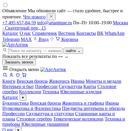
Объявление
Мы обновили сайт — стало удобнее, быстрее и
приятнее.
Что нового
+7 495 657-84-59
info@artantique.ru
Пн–Пт 10:00–19:00
Москва
· Скатертный пер., 15
Каталог
О нас
Справочник
Вестник
Контакты
ВК
WhatsApp
Telegram
MAX
Вход
Корзина
найти →
Показать все результаты по «
»
→
Заказать звонок
Открыть меню
Книги
Венская бронза
Живопись
Иконы
Монеты и медали
Интерьер и быт
Профессии
Скульптура
Карты
Столовое
серебро
Коллекции
Техника
Ювелирные изделия
Каталог
▾
Букинистика
Венская бронза
Живопись и графика
Иконы
Нумизматика и Фалеристика
Предметы интерьера и обихода
Профессии
Скульптура и статуэтки
Старинные карты и
планы
Столовое серебро
Тематические коллекции
Техника и
приборы
Ювелирные украшения
О нас
▾