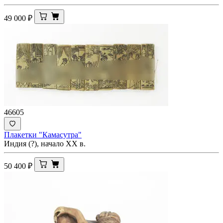
49 000
₽
46605
Плакетки "Камасутра"
Индия (?), начало ХХ в.
50 400
₽