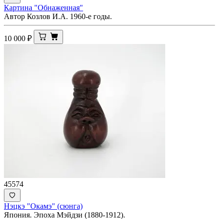
Картина "Обнаженная"
Автор Козлов И.А. 1960-е годы.
10 000
₽
45574
Нэцкэ "Окамэ" (сюнга)
Япония. Эпоха Мэйдзи (1880-1912).