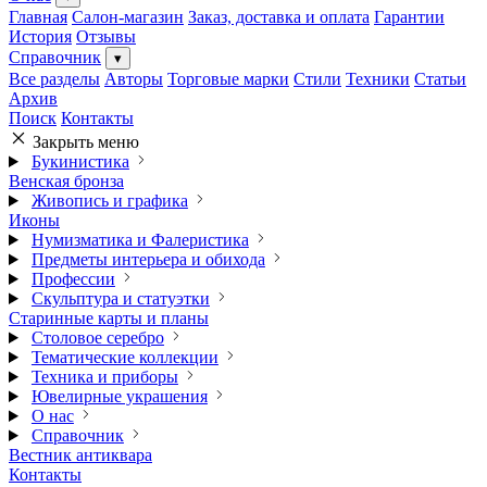
Главная
Салон-магазин
Заказ, доставка и оплата
Гарантии
История
Отзывы
Справочник
▾
Все разделы
Авторы
Торговые марки
Стили
Техники
Статьи
Архив
Поиск
Контакты
Закрыть меню
Букинистика
Венская бронза
Живопись и графика
Иконы
Нумизматика и Фалеристика
Предметы интерьера и обихода
Профессии
Скульптура и статуэтки
Старинные карты и планы
Столовое серебро
Тематические коллекции
Техника и приборы
Ювелирные украшения
О нас
Справочник
Вестник антиквара
Контакты