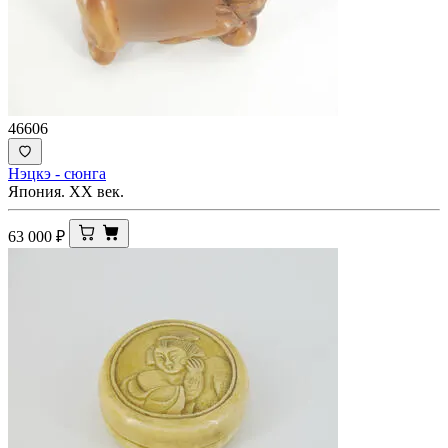
46606
Нэцкэ - сюнга
Япония. XX век.
63 000
₽