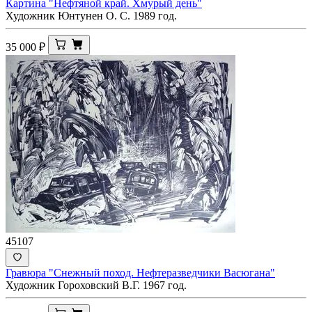
Картина "Нефтяной край. Хмурый день"
Художник Юнтунен О. С. 1989 год.
35 000
₽
45107
Гравюра "Снежный поход. Нефтеразведчики Васюгана"
Художник Гороховский В.Г. 1967 год.