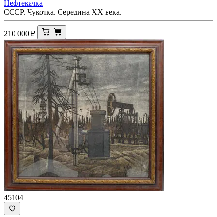
Нефтекачка
СССР. Чукотка. Середина ХХ века.
210 000
₽
45104