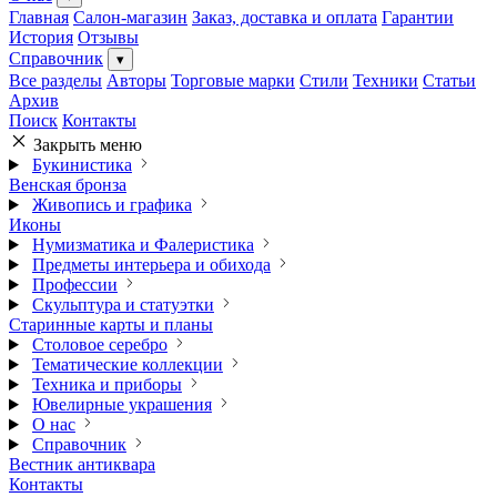
Главная
Салон-магазин
Заказ, доставка и оплата
Гарантии
История
Отзывы
Справочник
▾
Все разделы
Авторы
Торговые марки
Стили
Техники
Статьи
Архив
Поиск
Контакты
Закрыть меню
Букинистика
Венская бронза
Живопись и графика
Иконы
Нумизматика и Фалеристика
Предметы интерьера и обихода
Профессии
Скульптура и статуэтки
Старинные карты и планы
Столовое серебро
Тематические коллекции
Техника и приборы
Ювелирные украшения
О нас
Справочник
Вестник антиквара
Контакты