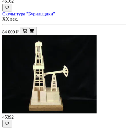
46162
Скульптура "Бурильщики"
XX век.
84 000
₽
45392