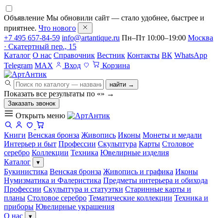
Объявление
Мы обновили сайт — стало удобнее, быстрее и
приятнее.
Что нового
+7 495 657-84-59
info@artantique.ru
Пн–Пт 10:00–19:00
Москва
· Скатертный пер., 15
Каталог
О нас
Справочник
Вестник
Контакты
ВК
WhatsApp
Telegram
MAX
Вход
Корзина
найти →
Показать все результаты по «
»
→
Заказать звонок
Открыть меню
Книги
Венская бронза
Живопись
Иконы
Монеты и медали
Интерьер и быт
Профессии
Скульптура
Карты
Столовое
серебро
Коллекции
Техника
Ювелирные изделия
Каталог
▾
Букинистика
Венская бронза
Живопись и графика
Иконы
Нумизматика и Фалеристика
Предметы интерьера и обихода
Профессии
Скульптура и статуэтки
Старинные карты и
планы
Столовое серебро
Тематические коллекции
Техника и
приборы
Ювелирные украшения
О нас
▾