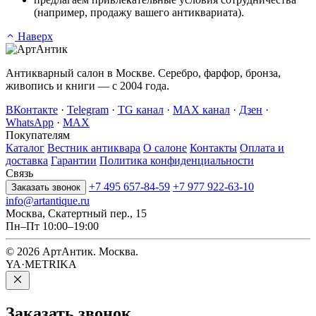
(например, продажу вашего антиквариата).
Наверх
Антикварный салон в Москве. Серебро, фарфор, бронза,
живопись и книги — с 2004 года.
ВКонтакте
·
Telegram
·
TG канал
·
MAX канал
·
Дзен
·
WhatsApp
·
MAX
Покупателям
Каталог
Вестник антиквара
О салоне
Контакты
Оплата и
доставка
Гарантии
Политика конфиденциальности
Связь
+7 495 657-84-59
+7 977 922-63-10
Заказать звонок
info@artantique.ru
Москва, Скатертный пер., 15
Пн–Пт 10:00–19:00
© 2026 АртАнтик. Москва.
YA·METRIKA
Заказать
звонок