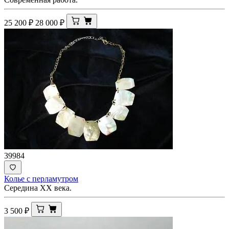
25 200
₽
28 000
₽
39984
Колье с перламутром
Середина ХХ века.
3 500
₽