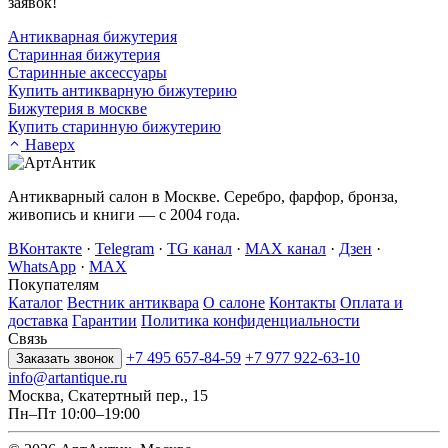
заявок!
Антикварная бижутерия
Старинная бижутерия
Старинные аксессуары
Купить антикварную бижутерию
Бижутерия в москве
Купить старинную бижутерию
Наверх
Антикварный салон в Москве. Серебро, фарфор, бронза,
живопись и книги — с 2004 года.
ВКонтакте
·
Telegram
·
TG канал
·
MAX канал
·
Дзен
·
WhatsApp
·
MAX
Покупателям
Каталог
Вестник антиквара
О салоне
Контакты
Оплата и
доставка
Гарантии
Политика конфиденциальности
Связь
+7 495 657-84-59
+7 977 922-63-10
Заказать звонок
info@artantique.ru
Москва, Скатертный пер., 15
Пн–Пт 10:00–19:00