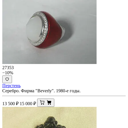
27353
−10%
Перстень
Серебро. Фирма "Beverly". 1980-е годы.
13 500
₽
15 000
₽