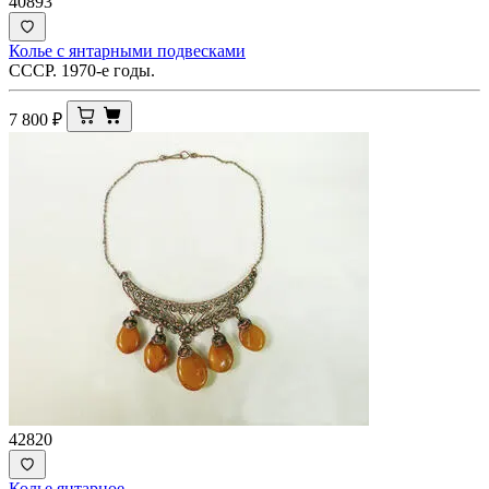
40893
Колье с янтарными подвесками
СССР. 1970-е годы.
7 800
₽
42820
Колье янтарное