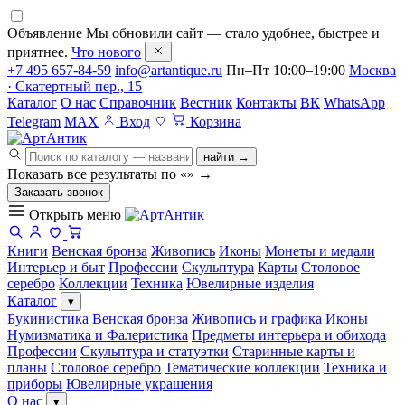
Объявление
Мы обновили сайт — стало удобнее, быстрее и
приятнее.
Что нового
+7 495 657-84-59
info@artantique.ru
Пн–Пт 10:00–19:00
Москва
· Скатертный пер., 15
Каталог
О нас
Справочник
Вестник
Контакты
ВК
WhatsApp
Telegram
MAX
Вход
Корзина
найти →
Показать все результаты по «
»
→
Заказать звонок
Открыть меню
Книги
Венская бронза
Живопись
Иконы
Монеты и медали
Интерьер и быт
Профессии
Скульптура
Карты
Столовое
серебро
Коллекции
Техника
Ювелирные изделия
Каталог
▾
Букинистика
Венская бронза
Живопись и графика
Иконы
Нумизматика и Фалеристика
Предметы интерьера и обихода
Профессии
Скульптура и статуэтки
Старинные карты и
планы
Столовое серебро
Тематические коллекции
Техника и
приборы
Ювелирные украшения
О нас
▾