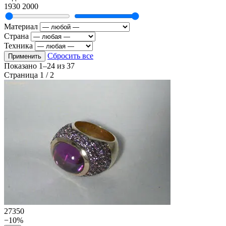
1930
2000
Материал
Страна
Техника
Сбросить все
Применить
Показано
1–24
из
37
Страница 1 / 2
27350
−10%