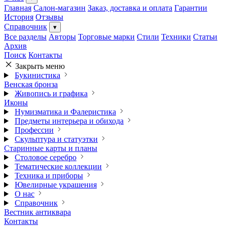
Главная
Салон-магазин
Заказ, доставка и оплата
Гарантии
История
Отзывы
Справочник
▾
Все разделы
Авторы
Торговые марки
Стили
Техники
Статьи
Архив
Поиск
Контакты
Закрыть меню
Букинистика
Венская бронза
Живопись и графика
Иконы
Нумизматика и Фалеристика
Предметы интерьера и обихода
Профессии
Скульптура и статуэтки
Старинные карты и планы
Столовое серебро
Тематические коллекции
Техника и приборы
Ювелирные украшения
О нас
Справочник
Вестник антиквара
Контакты