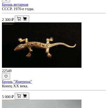
Брошь янтарная
СССР. 1970-е годы.
2 300
₽
22549
Брошь "Ящерица"
Конец XX века.
5 000
₽