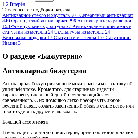
1
2
Вперёд →
Тематические подборки раздела
Антикварное стекло и хрусталь
501
Серебряный антиквариат
449
Французский антиквариат
396
Антикварные украшения
153
Французские скульптуры
27
Антикварные и винтажные
статуэтки из металла
24
Скульптуры из металла
24
Винтажные подарки
17
Статуэтки из стекла
15
Статуэтки из
Индии
3
О разделе «Бижутерия»
Антикварная бижутерия
Антикварная бижутерия многое может рассказать знатоку об
ушедшей эпохе. Кроме того, для старинных изделий
характерен уникальный дизайн, отличающийся от
современного. С их помощью легко преобразить любой
вечерний наряд, создать законченный образ в стиле ретро или
просто удивить друзей и знакомых.
Большой ассортимент
В коллекции старинной бижутерии, представленной в нашем
каталоге, вы найдете: