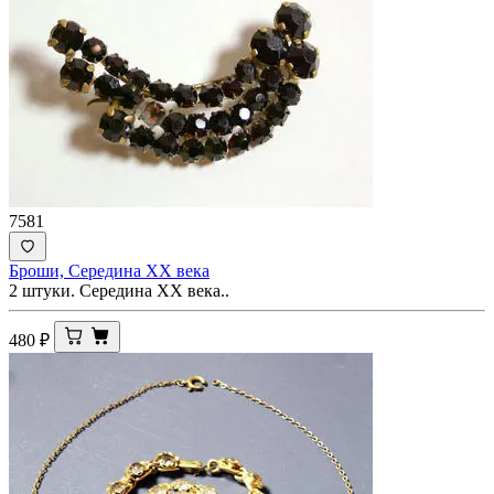
7581
Броши, Середина ХХ века
2 штуки. Середина ХХ века..
480
₽