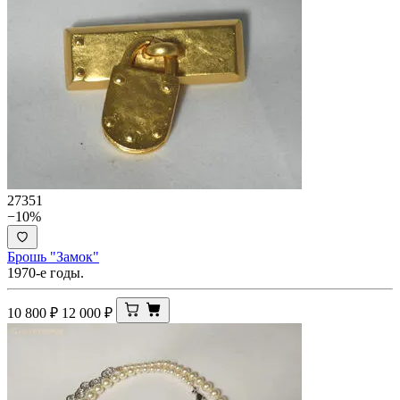
27351
−10%
Брошь "Замок"
1970-е годы.
10 800
₽
12 000
₽