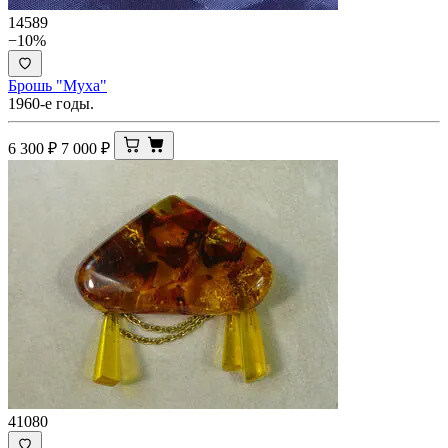
14589
−10%
Брошь "Муха"
1960-е годы.
6 300
₽
7 000
₽
41080