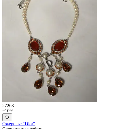
27263
−10%
Ожерелье "Dior"
Современная работа.