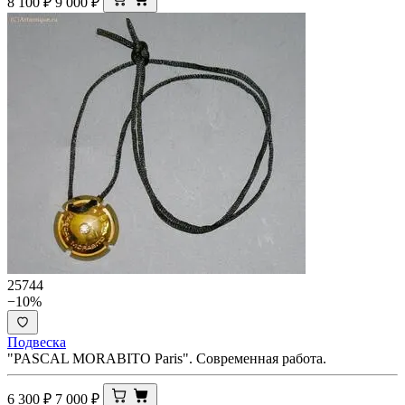
8 100
₽
9 000
₽
25744
−10%
Подвеска
"PASCAL MORABITO Paris". Современная работа.
6 300
₽
7 000
₽