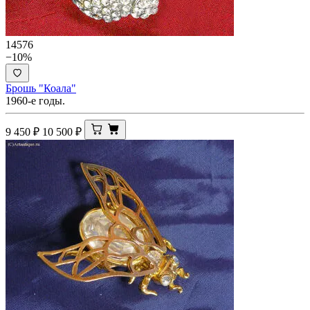
14576
−10%
Брошь "Коала"
1960-е годы.
9 450
₽
10 500
₽