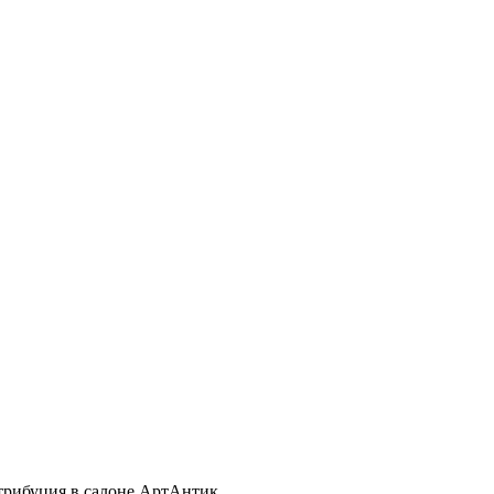
трибуция в салоне АртАнтик.