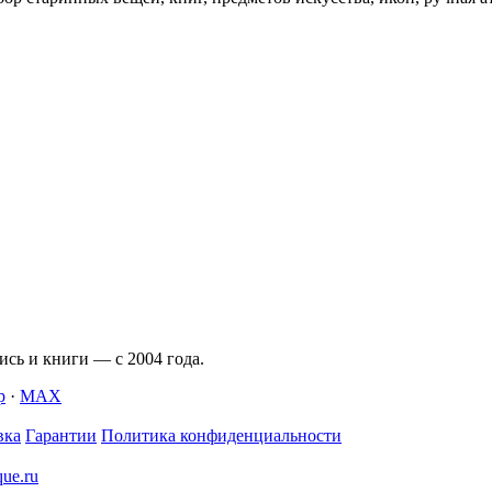
сь и книги — с 2004 года.
p
·
MAX
вка
Гарантии
Политика конфиденциальности
que.ru