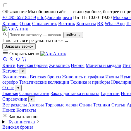
Объявление
Мы обновили сайт — стало удобнее, быстрее и при
+7 495 657-84-59
info@artantique.ru
Пн–Пт 10:00–19:00
Москва ·
Каталог
О нас
Справочник
Вестник
Контакты
ВК
WhatsApp
Te
найти →
Показать все результаты по «
»
→
Заказать звонок
Открыть меню
Книги
Венская бронза
Живопись
Иконы
Монеты и медали
Инт
Каталог
▾
Букинистика
Венская бронза
Живопись и графика
Иконы
Нуми
серебро
Тематические коллекции
Техника и приборы
Ювелирн
О нас
▾
Главная
Салон-магазин
Заказ, доставка и оплата
Гарантии
Исто
Справочник
▾
Все разделы
Авторы
Торговые марки
Стили
Техники
Статьи
А
Поиск
Контакты
Закрыть меню
Букинистика
Венская бронза