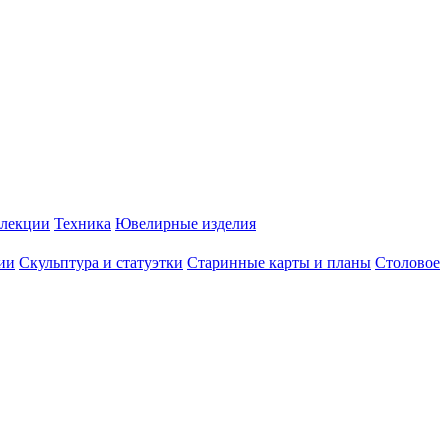
лекции
Техника
Ювелирные изделия
ии
Скульптура и статуэтки
Старинные карты и планы
Столовое