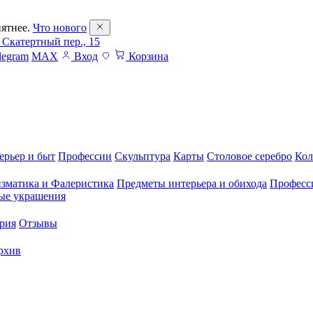
ятнее.
Что нового
 Скатертный пер., 15
legram
MAX
Вход
Корзина
ерьер и быт
Профессии
Скульптура
Карты
Столовое серебро
Кол
зматика и Фалеристика
Предметы интерьера и обихода
Професс
ые украшения
рия
Отзывы
рхив