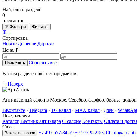
Найдено в разделе
0
предметов
Фильтры
Фильтры
Сортировка
Новые
Дешевле
Дороже
Цена, ₽
Сбросить все
Применить
В этом разделе пока нет предметов.
Наверх
Антикварный салон в Москве. Серебро, фарфор, бронза, живопи
ВКонтакте
·
Telegram
·
TG канал
·
MAX канал
·
Дзен
·
WhatsAp
Покупателям
Каталог
Вестник антиквара
О салоне
Контакты
Оплата и доста
Связь
+7 495 657-84-59
+7 977 922-63-10
info@artanti
Заказать звонок