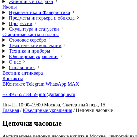
Живопись и графика
Иконы
Нумизматика и Фалеристика
Предметы интерьера и обихода
Профессии
Скульптура и статуэтки
Старинные карты и планы
Столовое серебро
Тематические коллекции
Техника и приборы
Ювелирные украшения
О нас
Справочник
Вестник антиквара
Контакты
ВКонтакте
Telegram
WhatsApp
MAX
+7 495 657-84-59
info@artantique.ru
Пн–Пт 10:00–19:00
Москва, Скатертный пер., 15
Главная
/
Ювелирные украшения
/
Цепочки часовые
Цепочки
часовые
Антикварные цепочки часовые купить в Москве - широкий выбо