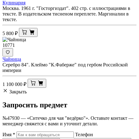
Кулинария
Москва. 1961 г. "Госторгиздат". 402 стр. с иллюстрациями в
тексте. В издательском тисненом переплете. Маргиналии в
тексте.
5 800
₽
10771
Чайница
Серебро 84". Клеймо "К.Фаберже" под гербом Российской
империи
1 100 000
₽
Закрыть
Запросить
предмет
№47930 — «Ситечко для чая "ведёрко"». Оставьте контакт —
менеджер свяжется с вами и уточнит детали.
Имя
*
Телефон