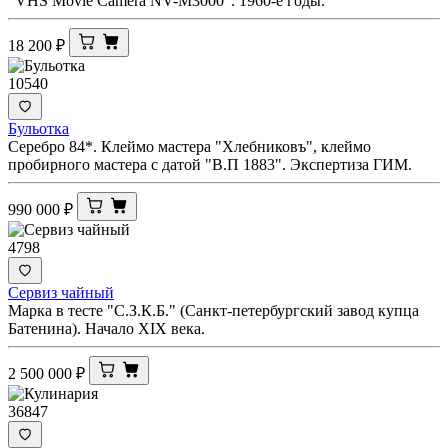
"VHS Movie Camera NV-M3000". 1960-е годы.
18 200
₽
10540
Бульотка
Серебро 84*. Клеймо мастера "Хлебниковъ", клеймо
пробирного мастера с датой "В.П 1883". Экспертиза ГИМ.
990 000
₽
4798
Сервиз чайный
Марка в тесте "С.З.К.Б." (Санкт-петербургский завод купца
Батенина). Начало XIX века.
2 500 000
₽
36847