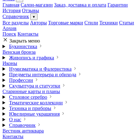
Главная
Салон-магазин
Заказ, доставка и оплата
Гарантии
История
Отзывы
Справочник
▾
Все разделы
Авторы
Торговые марки
Стили
Техники
Статьи
Архив
Поиск
Контакты
Закрыть меню
Букинистика
Венская бронза
Живопись и графика
Иконы
Нумизматика и Фалеристика
Предметы интерьера и обихода
Профессии
Скульптура и статуэтки
Старинные карты и планы
Столовое серебро
Тематические коллекции
Техника и приборы
Ювелирные украшения
О нас
Справочник
Вестник антиквара
Контакты