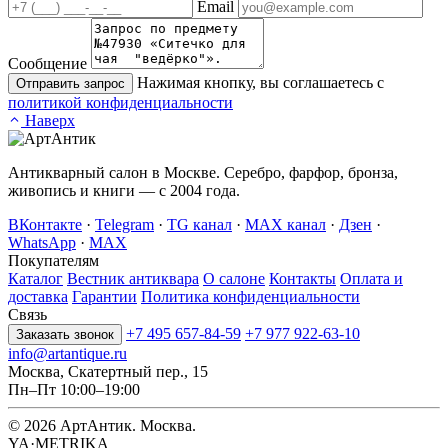
Email
Сообщение
Нажимая кнопку, вы соглашаетесь с
Отправить запрос
политикой конфиденциальности
Наверх
Антикварный салон в Москве. Серебро, фарфор, бронза,
живопись и книги — с 2004 года.
ВКонтакте
·
Telegram
·
TG канал
·
MAX канал
·
Дзен
·
WhatsApp
·
MAX
Покупателям
Каталог
Вестник антиквара
О салоне
Контакты
Оплата и
доставка
Гарантии
Политика конфиденциальности
Связь
+7 495 657-84-59
+7 977 922-63-10
Заказать звонок
info@artantique.ru
Москва, Скатертный пер., 15
Пн–Пт 10:00–19:00
© 2026 АртАнтик. Москва.
YA·METRIKA