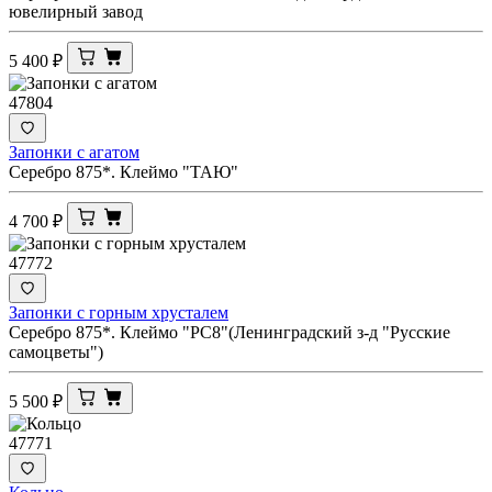
ювелирный завод
5 400
₽
47804
Запонки с агатом
Серебро 875*. Клеймо "ТАЮ"
4 700
₽
47772
Запонки с горным хрусталем
Серебро 875*. Клеймо "РС8"(Ленинградский з-д "Русские
самоцветы")
5 500
₽
47771