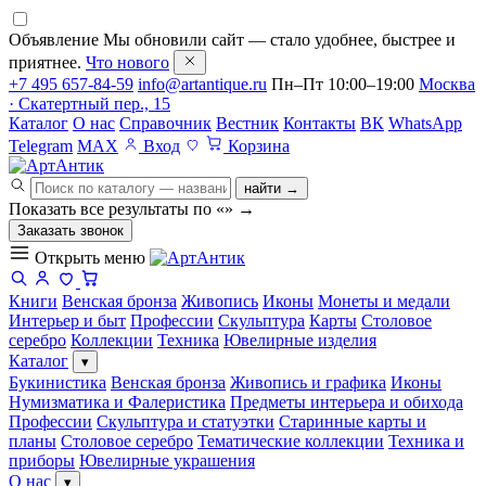
Объявление
Мы обновили сайт — стало удобнее, быстрее и
приятнее.
Что нового
+7 495 657-84-59
info@artantique.ru
Пн–Пт 10:00–19:00
Москва
· Скатертный пер., 15
Каталог
О нас
Справочник
Вестник
Контакты
ВК
WhatsApp
Telegram
MAX
Вход
Корзина
найти →
Показать все результаты по «
»
→
Заказать звонок
Открыть меню
Книги
Венская бронза
Живопись
Иконы
Монеты и медали
Интерьер и быт
Профессии
Скульптура
Карты
Столовое
серебро
Коллекции
Техника
Ювелирные изделия
Каталог
▾
Букинистика
Венская бронза
Живопись и графика
Иконы
Нумизматика и Фалеристика
Предметы интерьера и обихода
Профессии
Скульптура и статуэтки
Старинные карты и
планы
Столовое серебро
Тематические коллекции
Техника и
приборы
Ювелирные украшения
О нас
▾