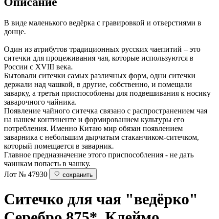
Описание
В виде маленького ведёрка с гравировкой и отверстиями в
донце.
Один из атрибутов традиционных русских чаепитий – это
ситечки для процеживания чая, которые используются в
России с XVIII века.
Бытовали ситечки самых различных форм, одни ситечки
держали над чашкой, в другие, собственно, и помещали
заварку, а третьи приспособлены для подвешивания к носику
заварочного чайника.
Появление чайного ситечка связано с распространением чая
на нашем континенте и формированием культуры его
потребления. Именно Китаю мир обязан появлением
заварника с небольшим дырчатым стаканчиком-ситечком,
который помещается в заварник.
Главное предназначение этого приспособления - не дать
чаинкам попасть в чашку.
Лот № 47930
сохранить
Ситечко для чая "ведёрко"
Серебро 875*. Клеймо