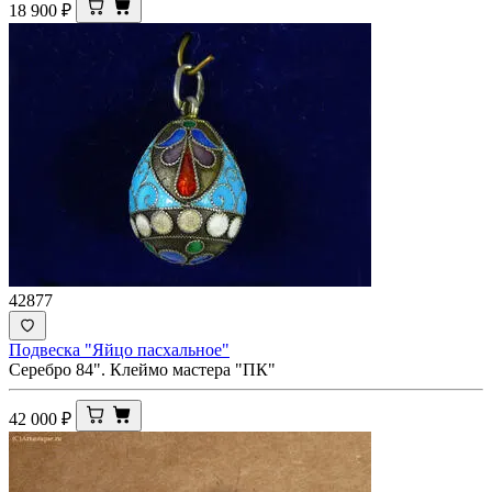
18 900
₽
42877
Подвеска "Яйцо пасхальное"
Серебро 84". Клеймо мастера "ПК"
42 000
₽