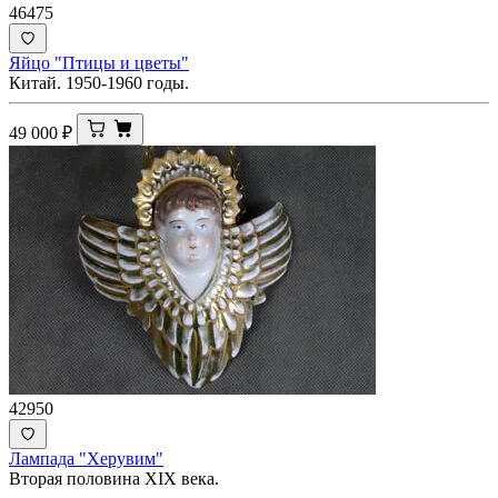
46475
Яйцо "Птицы и цветы"
Китай. 1950-1960 годы.
49 000
₽
42950
Лампада "Херувим"
Вторая половина XIX века.