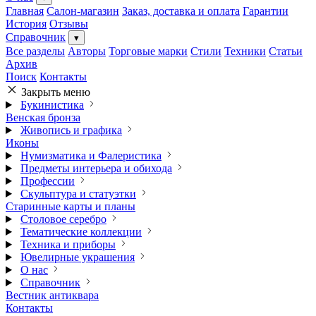
Главная
Салон-магазин
Заказ, доставка и оплата
Гарантии
История
Отзывы
Справочник
▾
Все разделы
Авторы
Торговые марки
Стили
Техники
Статьи
Архив
Поиск
Контакты
Закрыть меню
Букинистика
Венская бронза
Живопись и графика
Иконы
Нумизматика и Фалеристика
Предметы интерьера и обихода
Профессии
Скульптура и статуэтки
Старинные карты и планы
Столовое серебро
Тематические коллекции
Техника и приборы
Ювелирные украшения
О нас
Справочник
Вестник антиквара
Контакты