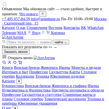
Объявление
Мы обновили сайт — стало удобнее, быстрее и
приятнее.
Что нового
+7 495 657-84-59
info@artantique.ru
Пн–Пт 10:00–19:00
Москва
· Скатертный пер., 15
Каталог
О нас
Справочник
Вестник
Контакты
ВК
WhatsApp
Telegram
MAX
Вход
Корзина
найти →
Показать все результаты по «
»
→
Заказать звонок
Открыть меню
Книги
Венская бронза
Живопись
Иконы
Монеты и медали
Интерьер и быт
Профессии
Скульптура
Карты
Столовое
серебро
Коллекции
Техника
Ювелирные изделия
Каталог
▾
Букинистика
Венская бронза
Живопись и графика
Иконы
Нумизматика и Фалеристика
Предметы интерьера и обихода
Профессии
Скульптура и статуэтки
Старинные карты и
планы
Столовое серебро
Тематические коллекции
Техника и
приборы
Ювелирные украшения
О нас
▾