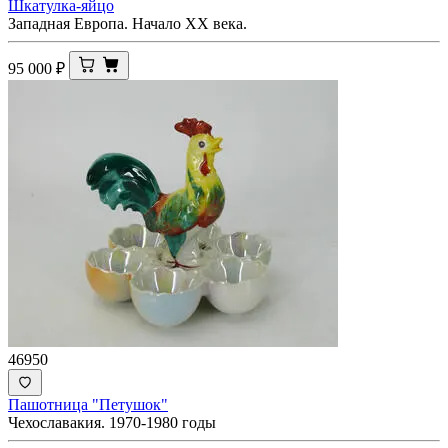
Шкатулка-яйцо
Западная Европа. Начало ХХ века.
95 000
₽
46950
Пашотница "Петушок"
Чехославакия. 1970-1980 годы