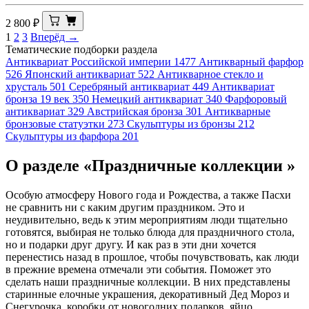
2 800
₽
1
2
3
Вперёд →
Тематические подборки раздела
Антиквариат Российской империи
1477
Антикварный фарфор
526
Японский антиквариат
522
Антикварное стекло и
хрусталь
501
Серебряный антиквариат
449
Антиквариат
бронза 19 век
350
Немецкий антиквариат
340
Фарфоровый
антиквариат
329
Австрийская бронза
301
Антикварные
бронзовые статуэтки
273
Скульптуры из бронзы
212
Скульптуры из фарфора
201
О разделе «Праздничные коллекции »
Особую атмосферу Нового года и Рождества, а также Пасхи
не сравнить ни с каким другим праздником. Это и
неудивительно, ведь к этим мероприятиям люди тщательно
готовятся, выбирая не только блюда для праздничного стола,
но и подарки друг другу. И как раз в эти дни хочется
перенестись назад в прошлое, чтобы почувствовать, как люди
в прежние времена отмечали эти события. Поможет это
сделать наши праздничные коллекции. В них представлены
старинные елочные украшения, декоративный Дед Мороз и
Снегурочка, коробки от новогодних подарков, яйцо