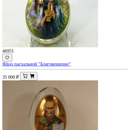
46951
Яйцо пасхальной "Благовещение"
35 000
₽