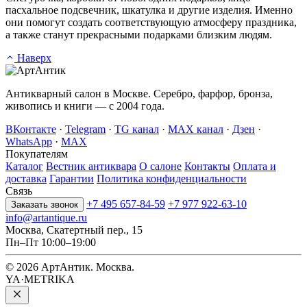
пасхальное подсвечник, шкатулка и другие изделия. Именно
они помогут создать соответствующую атмосферу праздника,
а также станут прекрасными подарками близким людям.
Наверх
Антикварный салон в Москве. Серебро, фарфор, бронза,
живопись и книги — с 2004 года.
ВКонтакте
·
Telegram
·
TG канал
·
MAX канал
·
Дзен
·
WhatsApp
·
MAX
Покупателям
Каталог
Вестник антиквара
О салоне
Контакты
Оплата и
доставка
Гарантии
Политика конфиденциальности
Связь
+7 495 657-84-59
+7 977 922-63-10
Заказать звонок
info@artantique.ru
Москва, Скатертный пер., 15
Пн–Пт 10:00–19:00
© 2026 АртАнтик. Москва.
YA·METRIKA