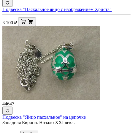
Подвеска "Пасхальное яйцо с изображением Христа"
3 100
₽
44647
Подвеска "Яйцо пасхальное" на цепочке
Западная Европа. Начало XXI века.