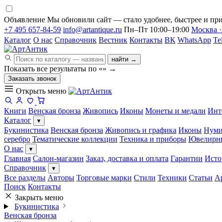
Объявление
Мы обновили сайт — стало удобнее, быстрее и при
+7 495 657-84-59
info@artantique.ru
Пн–Пт 10:00–19:00
Москва ·
Каталог
О нас
Справочник
Вестник
Контакты
ВК
WhatsApp
Te
найти →
Показать все результаты по «
»
→
Заказать звонок
Открыть меню
Книги
Венская бронза
Живопись
Иконы
Монеты и медали
Инт
Каталог
▾
Букинистика
Венская бронза
Живопись и графика
Иконы
Нуми
серебро
Тематические коллекции
Техника и приборы
Ювелирн
О нас
▾
Главная
Салон-магазин
Заказ, доставка и оплата
Гарантии
Исто
Справочник
▾
Все разделы
Авторы
Торговые марки
Стили
Техники
Статьи
А
Поиск
Контакты
Закрыть меню
Букинистика
Венская бронза