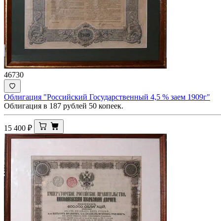
46730
Облигация "Российский Государственный 4,5 % заем 1909г"
Облигация в 187 рублей 50 копеек.
15 400
₽