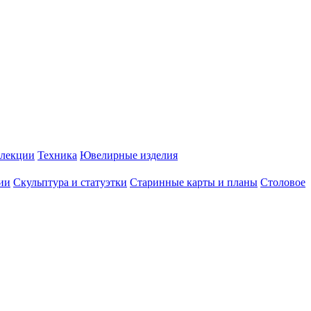
лекции
Техника
Ювелирные изделия
ии
Скульптура и статуэтки
Старинные карты и планы
Столовое