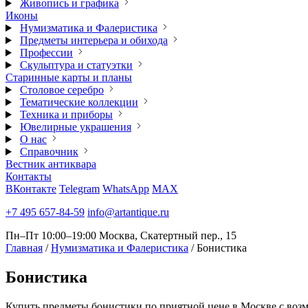
Живопись и графика
Иконы
Нумизматика и Фалеристика
Предметы интерьера и обихода
Профессии
Скульптура и статуэтки
Старинные карты и планы
Столовое серебро
Тематические коллекции
Техника и приборы
Ювелирные украшения
О нас
Справочник
Вестник антиквара
Контакты
ВКонтакте
Telegram
WhatsApp
MAX
+7 495 657-84-59
info@artantique.ru
Пн–Пт 10:00–19:00
Москва, Скатертный пер., 15
Главная
/
Нумизматика и Фалеристика
/
Бонистика
Бонистика
Купить предметы бонистики по приятной цене в Москве с возм