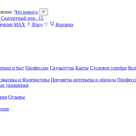
ятнее.
Что нового
 Скатертный пер., 15
legram
MAX
Вход
Корзина
ерьер и быт
Профессии
Скульптура
Карты
Столовое серебро
Кол
зматика и Фалеристика
Предметы интерьера и обихода
Професс
ые украшения
рия
Отзывы
рхив