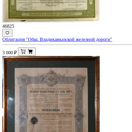
46825
Облигация "Общ. Владикавказской железной дороги"
3 000
₽