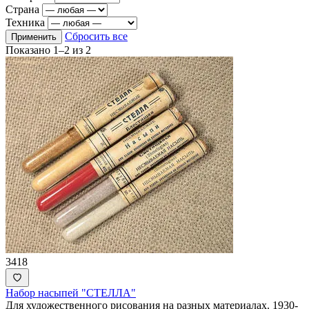
Страна
Техника
Сбросить все
Применить
Показано
1–2
из
2
3418
Набор насыпей "СТЕЛЛА"
Для художественного рисования на разных материалах. 1930-