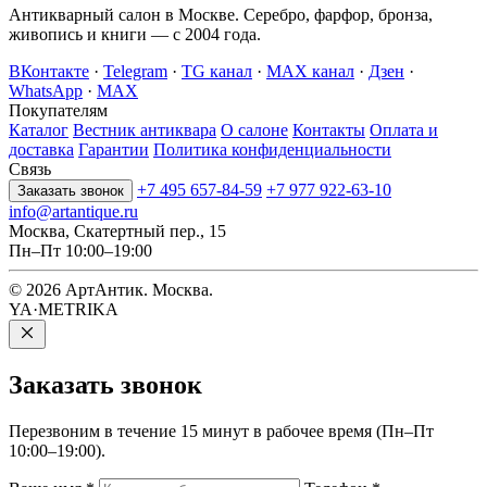
Антикварный салон в Москве. Серебро, фарфор, бронза,
живопись и книги — с 2004 года.
ВКонтакте
·
Telegram
·
TG канал
·
MAX канал
·
Дзен
·
WhatsApp
·
MAX
Покупателям
Каталог
Вестник антиквара
О салоне
Контакты
Оплата и
доставка
Гарантии
Политика конфиденциальности
Связь
+7 495 657-84-59
+7 977 922-63-10
Заказать звонок
info@artantique.ru
Москва, Скатертный пер., 15
Пн–Пт 10:00–19:00
© 2026 АртАнтик. Москва.
YA·METRIKA
Заказать
звонок
Перезвоним в течение 15 минут в рабочее время (Пн–Пт
10:00–19:00).