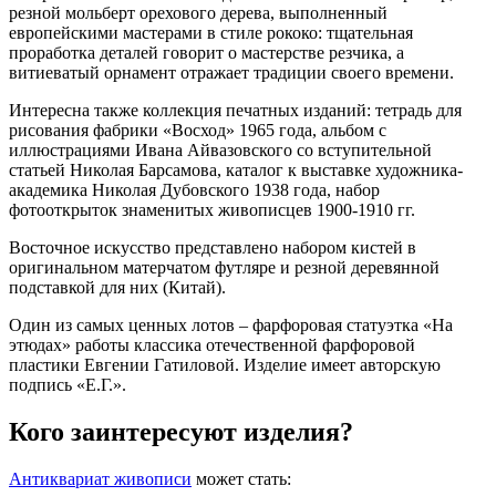
резной мольберт орехового дерева, выполненный
европейскими мастерами в стиле рококо: тщательная
проработка деталей говорит о мастерстве резчика, а
витиеватый орнамент отражает традиции своего времени.
Интересна также коллекция печатных изданий: тетрадь для
рисования фабрики «Восход» 1965 года, альбом с
иллюстрациями Ивана Айвазовского со вступительной
статьей Николая Барсамова, каталог к выставке художника-
академика Николая Дубовского 1938 года, набор
фотооткрыток знаменитых живописцев 1900-1910 гг.
Восточное искусство представлено набором кистей в
оригинальном матерчатом футляре и резной деревянной
подставкой для них (Китай).
Один из самых ценных лотов – фарфоровая статуэтка «На
этюдах» работы классика отечественной фарфоровой
пластики Евгении Гатиловой. Изделие имеет авторскую
подпись «Е.Г.».
Кого заинтересуют изделия?
Антиквариат живописи
может стать: