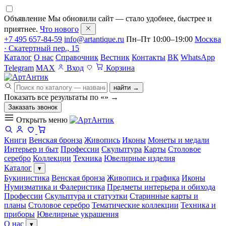
Объявление
Мы обновили сайт — стало удобнее, быстрее и
приятнее.
Что нового
+7 495 657-84-59
info@artantique.ru
Пн–Пт 10:00–19:00
Москва
· Скатертный пер., 15
Каталог
О нас
Справочник
Вестник
Контакты
ВК
WhatsApp
Telegram
MAX
Вход
Корзина
найти →
Показать все результаты по «
»
→
Заказать звонок
Открыть меню
Книги
Венская бронза
Живопись
Иконы
Монеты и медали
Интерьер и быт
Профессии
Скульптура
Карты
Столовое
серебро
Коллекции
Техника
Ювелирные изделия
Каталог
▾
Букинистика
Венская бронза
Живопись и графика
Иконы
Нумизматика и Фалеристика
Предметы интерьера и обихода
Профессии
Скульптура и статуэтки
Старинные карты и
планы
Столовое серебро
Тематические коллекции
Техника и
приборы
Ювелирные украшения
О нас
▾