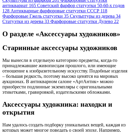
Скульптуры из фарфора
201
Фарфоровые статуэтки
антиквариат
165
Советский фарфор статуэтки 50-60-х годов
128
Антикварные фарфоровые статуэтки СССР
118
Фарфоровые Гжель статуэтки
35
Скульптуры из дерева
34
Статуэтки из дерева
33
Фарфоровые статуэтки Дулево
22
О разделе «Аксессуары художников»
Старинные аксессуары художников
Мы вынесли в отдельную категорию предметы, когда-то
принадлежавшие живописцам прошлого, или имеющие
отношение к изобразительному искусству. Подобные изделия
– большая редкость, поэтому высоко ценятся на мировых
аукционах. В антикварном салоне «АртАнтик» можно
приобрести подлинные экземпляры с оригинальными
этикетками, гравировкой, издательскими обложками.
Аксессуары художника: находки и
открытия
Нам удалось создать подборку уникальных вещей, каждая из
которых может многое поведать о своей эпохе. Например,