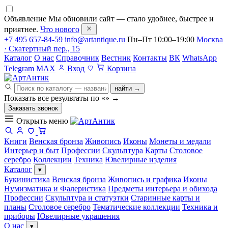
Объявление
Мы обновили сайт — стало удобнее, быстрее и
приятнее.
Что нового
+7 495 657-84-59
info@artantique.ru
Пн–Пт 10:00–19:00
Москва
· Скатертный пер., 15
Каталог
О нас
Справочник
Вестник
Контакты
ВК
WhatsApp
Telegram
MAX
Вход
Корзина
найти →
Показать все результаты по «
»
→
Заказать звонок
Открыть меню
Книги
Венская бронза
Живопись
Иконы
Монеты и медали
Интерьер и быт
Профессии
Скульптура
Карты
Столовое
серебро
Коллекции
Техника
Ювелирные изделия
Каталог
▾
Букинистика
Венская бронза
Живопись и графика
Иконы
Нумизматика и Фалеристика
Предметы интерьера и обихода
Профессии
Скульптура и статуэтки
Старинные карты и
планы
Столовое серебро
Тематические коллекции
Техника и
приборы
Ювелирные украшения
О нас
▾