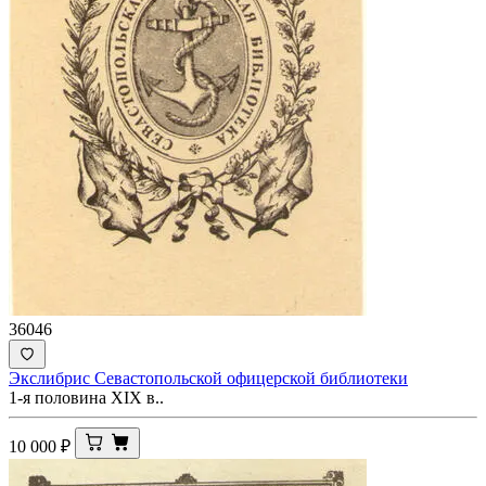
36046
Экслибрис Севастопольской офицерской библиотеки
1-я половина ХIХ в..
10 000
₽