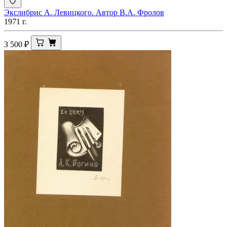
Экслибрис А. Левицкого. Автор В.А. Фролов
1971 г.
3 500
₽