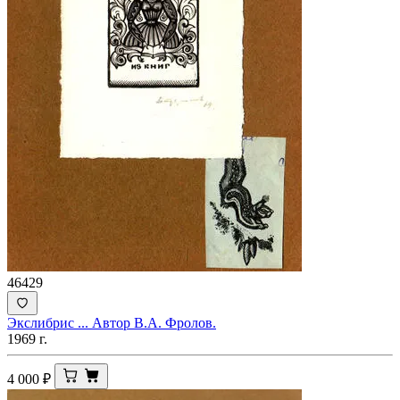
46429
Экслибрис ... Автор В.А. Фролов.
1969 г.
4 000
₽