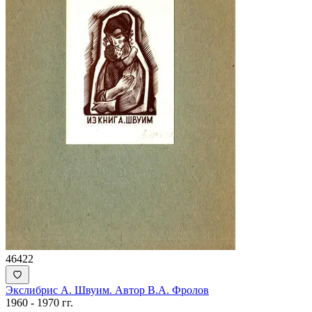
46422
Экслибрис А. Швуим. Автор В.А. Фролов
1960 - 1970 гг.