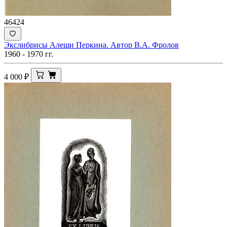
46424
Экслибрисы Алеши Перкина. Автор В.А. Фролов
1960 - 1970 гг.
4 000
₽