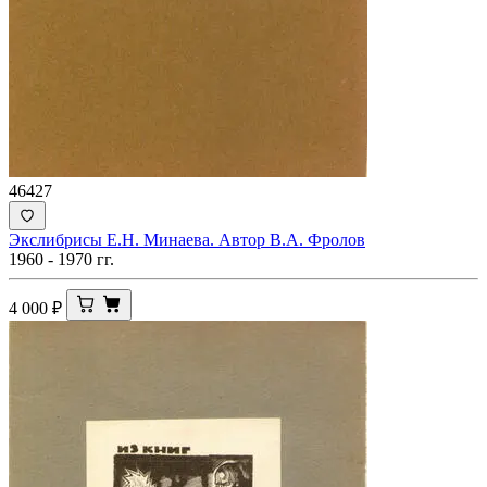
46427
Экслибрисы Е.Н. Минаева. Автор В.А. Фролов
1960 - 1970 гг.
4 000
₽