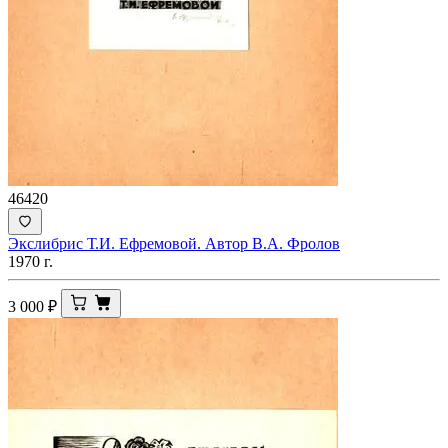
46420
Экслибрис Т.И. Ефремовой. Автор В.А. Фролов
1970 г.
3 000
₽