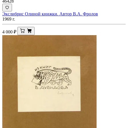
46428
Экслибрис Олиной книжки. Автор В.А. Фролов
1969 г.
4 000
₽