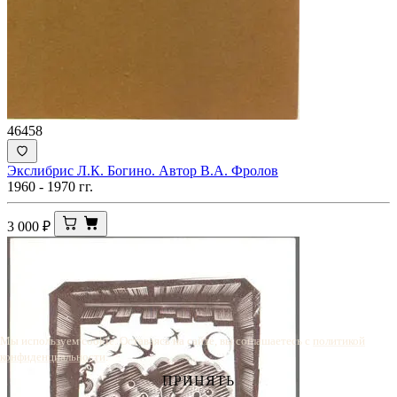
46458
Экслибрис Л.К. Богино. Автор В.А. Фролов
1960 - 1970 гг.
3 000
₽
Мы используем cookie. Оставаясь на сайте, вы соглашаетесь с
политикой
конфиденциальности
.
ПРИНЯТЬ