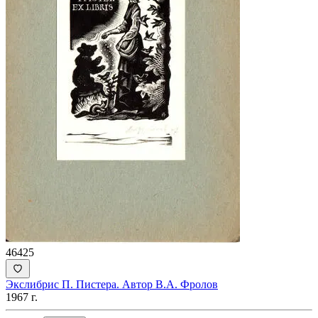
46425
Экслибрис П. Пистера. Автор В.А. Фролов
1967 г.