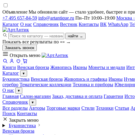
Объявление
Мы обновили сайт — стало удобнее, быстрее и при
+7 495 657-84-59
info@artantique.ru
Пн–Пт 10:00–19:00
Москва ·
Каталог
О нас
Справочник
Вестник
Контакты
ВК
WhatsApp
Te
найти →
Показать все результаты по «
»
→
Заказать звонок
Открыть меню
Книги
Венская бронза
Живопись
Иконы
Монеты и медали
Инт
Каталог
▾
Букинистика
Венская бронза
Живопись и графика
Иконы
Нуми
серебро
Тематические коллекции
Техника и приборы
Ювелирн
О нас
▾
Главная
Салон-магазин
Заказ, доставка и оплата
Гарантии
Исто
Справочник
▾
Все разделы
Авторы
Торговые марки
Стили
Техники
Статьи
А
Поиск
Контакты
Закрыть меню
Букинистика
Венская бронза