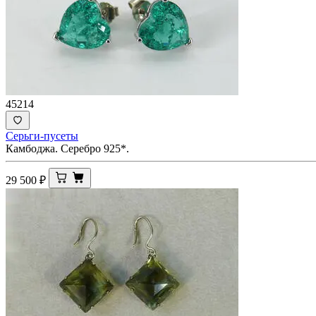
45214
Серьги-пусеты
Камбоджа. Серебро 925*.
29 500
₽