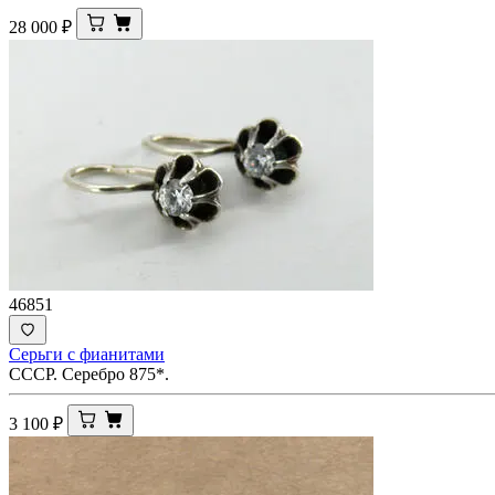
28 000
₽
46851
Серьги с фианитами
СССР. Серебро 875*.
3 100
₽