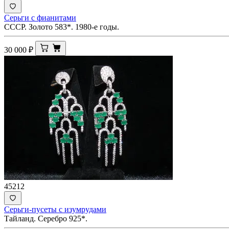
Серьги с фианитами
СССР. Золото 583*. 1980-е годы.
30 000
₽
45212
Серьги-пусеты с изумрудами
Тайланд. Серебро 925*.