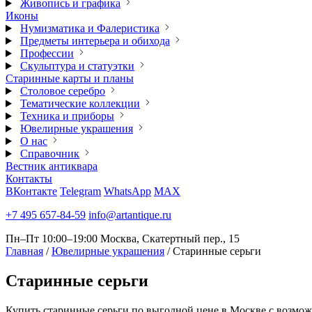
Живопись и графика
Иконы
Нумизматика и Фалеристика
Предметы интерьера и обихода
Профессии
Скульптура и статуэтки
Старинные карты и планы
Столовое серебро
Тематические коллекции
Техника и приборы
Ювелирные украшения
О нас
Справочник
Вестник антиквара
Контакты
ВКонтакте
Telegram
WhatsApp
MAX
+7 495 657-84-59
info@artantique.ru
Пн–Пт 10:00–19:00
Москва, Скатертный пер., 15
Главная
/
Ювелирные украшения
/
Старинные серьги
Старинные
серьги
Купить старинные серьги по выгодной цене в Москве с возможн