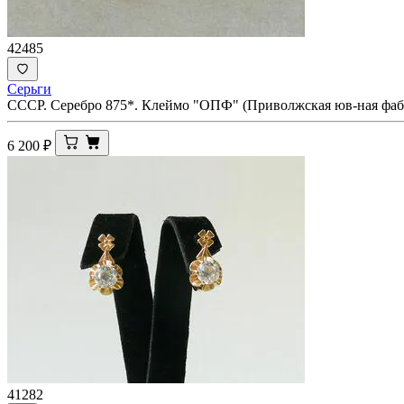
42485
Серьги
СССР. Серебро 875*. Клеймо "ОПФ" (Приволжская юв-ная фаб
6 200
₽
41282