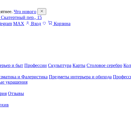
ятнее.
Что нового
 Скатертный пер., 15
legram
MAX
Вход
Корзина
ерьер и быт
Профессии
Скульптура
Карты
Столовое серебро
Кол
зматика и Фалеристика
Предметы интерьера и обихода
Професс
ые украшения
рия
Отзывы
рхив