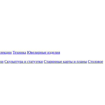
лекции
Техника
Ювелирные изделия
ии
Скульптура и статуэтки
Старинные карты и планы
Столовое