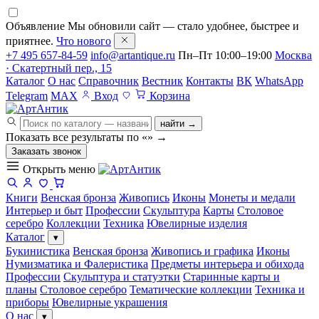
Объявление
Мы обновили сайт — стало удобнее, быстрее и
приятнее.
Что нового
+7 495 657-84-59
info@artantique.ru
Пн–Пт 10:00–19:00
Москва
· Скатертный пер., 15
Каталог
О нас
Справочник
Вестник
Контакты
ВК
WhatsApp
Telegram
MAX
Вход
Корзина
найти →
Показать все результаты по «
»
→
Заказать звонок
Открыть меню
Книги
Венская бронза
Живопись
Иконы
Монеты и медали
Интерьер и быт
Профессии
Скульптура
Карты
Столовое
серебро
Коллекции
Техника
Ювелирные изделия
Каталог
▾
Букинистика
Венская бронза
Живопись и графика
Иконы
Нумизматика и Фалеристика
Предметы интерьера и обихода
Профессии
Скульптура и статуэтки
Старинные карты и
планы
Столовое серебро
Тематические коллекции
Техника и
приборы
Ювелирные украшения
О нас
▾