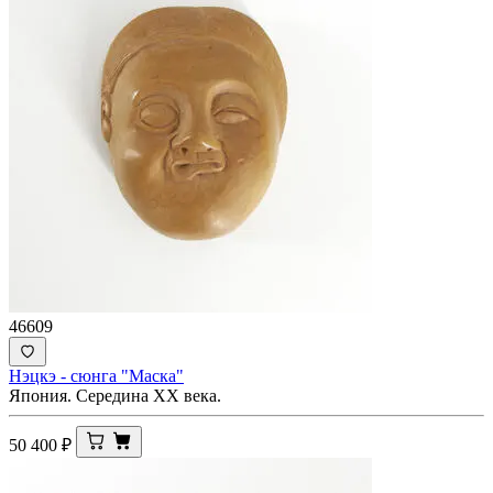
46609
Нэцкэ - сюнга "Маска"
Япония. Середина XX века.
50 400
₽