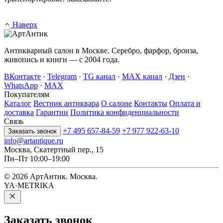
Наверх
Антикварный салон в Москве. Серебро, фарфор, бронза,
живопись и книги — с 2004 года.
ВКонтакте
·
Telegram
·
TG канал
·
MAX канал
·
Дзен
·
WhatsApp
·
MAX
Покупателям
Каталог
Вестник антиквара
О салоне
Контакты
Оплата и
доставка
Гарантии
Политика конфиденциальности
Связь
+7 495 657-84-59
+7 977 922-63-10
Заказать звонок
info@artantique.ru
Москва, Скатертный пер., 15
Пн–Пт 10:00–19:00
© 2026 АртАнтик. Москва.
YA·METRIKA
Заказать
звонок