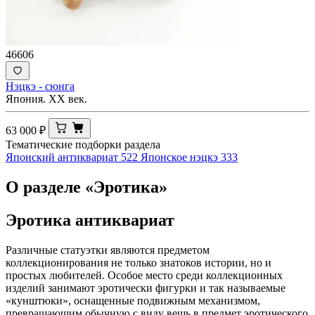
46606
Нэцкэ - сюнга
Япония. XX век.
63 000
₽
Тематические подборки раздела
Японский антиквариат
522
Японское нэцкэ
333
О разделе «Эротика»
Эротика антиквариат
Различные статуэтки являются предметом
коллекционирования не только знатоков истории, но и
простых любителей. Особое место среди коллекционных
изделий занимают эротически фигурки и так называемые
«кунштюки», оснащенные подвижным механизмом,
превращающим обычную с виду вещь в предмет эротического