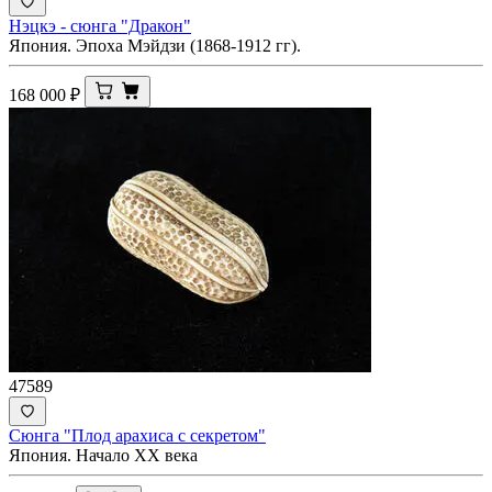
Нэцкэ - сюнга "Дракон"
Япония. Эпоха Мэйдзи (1868-1912 гг).
168 000
₽
47589
Сюнга "Плод арахиса с секретом"
Япония. Начало XX века