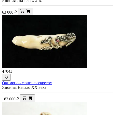
Япония , начало ХХ в.
63 000
₽
47043
Окимоно - сюнга с секретом
Япония. Начало XX века
182 000
₽