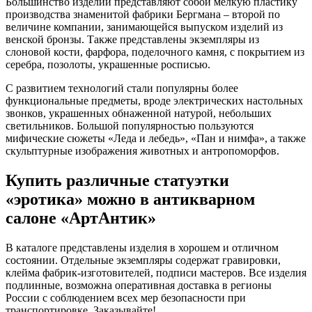
Большинство изделий представляют собой мелкую пластику
производства знаменитой фабрики Бергмана – второй по
величине компании, занимающейся выпуском изделий из
венской бронзы. Также представлены экземпляры из
слоновой кости, фарфора, поделочного камня, с покрытием из
серебра, позолоты, украшенные росписью.
С развитием технологий стали популярны более
функциональные предметы, вроде электрических настольных
звонков, украшенных обнаженной натурой, небольших
светильников. Большой популярностью пользуются
мифические сюжеты «Леда и лебедь», «Пан и нимфа», а также
скульптурные изображения животных и антропоморфов.
Купить различные статуэтки
«эротика» можно в антикварном
салоне «АртАнтик»
В каталоге представлены изделия в хорошем и отличном
состоянии. Отдельные экземпляры содержат гравировки,
клейма фабрик-изготовителей, подписи мастеров. Все изделия
подлинные, возможна оперативная доставка в регионы
России с соблюдением всех мер безопасности при
транспортировке. Заказывайте!