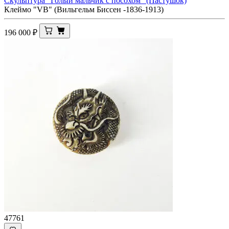
Скульптура "Голый мальчик с посохом" (Пастушок)
Клеймо "VB" (Вильгельм Биссен -1836-1913)
196 000
₽
47761