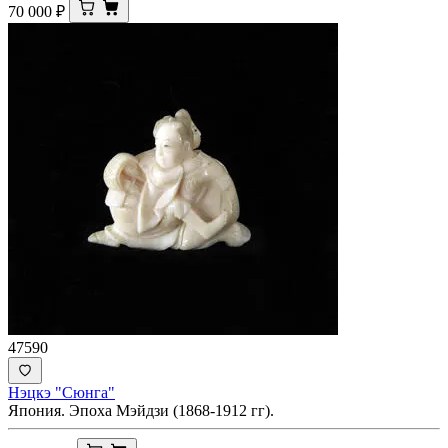
70 000
₽
47590
Нэцкэ "Сюнга"
Япония. Эпоха Мэйдзи (1868-1912 гг).