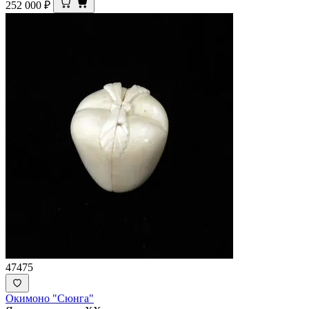
252 000
₽
47475
Окимоно "Сюнга"