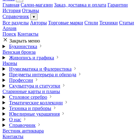
Главная
Салон-магазин
Заказ, доставка и оплата
Гарантии
История
Отзывы
Справочник
▾
Все разделы
Авторы
Торговые марки
Стили
Техники
Статьи
Архив
Поиск
Контакты
Закрыть меню
Букинистика
Венская бронза
Живопись и графика
Иконы
Нумизматика и Фалеристика
Предметы интерьера и обихода
Профессии
Скульптура и статуэтки
Старинные карты и планы
Столовое серебро
Тематические коллекции
Техника и приборы
Ювелирные украшения
О нас
Справочник
Вестник антиквара
Контакты