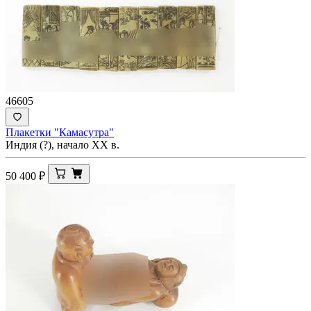
46605
Плакетки "Камасутра"
Индия (?), начало ХХ в.
50 400
₽