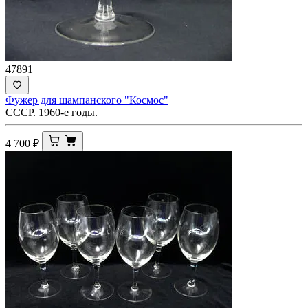
47891
Фужер для шампанского "Космос"
СССР. 1960-е годы.
4 700
₽