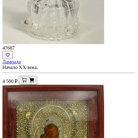
47687
Лампада
Начало ХХ века.
4 500
₽