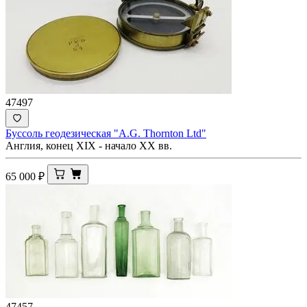
47497
Буссоль геодезическая "A.G. Thornton Ltd"
Англия, конец XIX - начало XX вв.
65 000
₽
47457