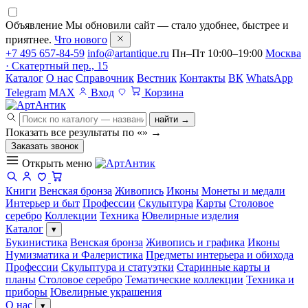
Объявление
Мы обновили сайт — стало удобнее, быстрее и
приятнее.
Что нового
+7 495 657-84-59
info@artantique.ru
Пн–Пт 10:00–19:00
Москва
· Скатертный пер., 15
Каталог
О нас
Справочник
Вестник
Контакты
ВК
WhatsApp
Telegram
MAX
Вход
Корзина
найти →
Показать все результаты по «
»
→
Заказать звонок
Открыть меню
Книги
Венская бронза
Живопись
Иконы
Монеты и медали
Интерьер и быт
Профессии
Скульптура
Карты
Столовое
серебро
Коллекции
Техника
Ювелирные изделия
Каталог
▾
Букинистика
Венская бронза
Живопись и графика
Иконы
Нумизматика и Фалеристика
Предметы интерьера и обихода
Профессии
Скульптура и статуэтки
Старинные карты и
планы
Столовое серебро
Тематические коллекции
Техника и
приборы
Ювелирные украшения
О нас
▾