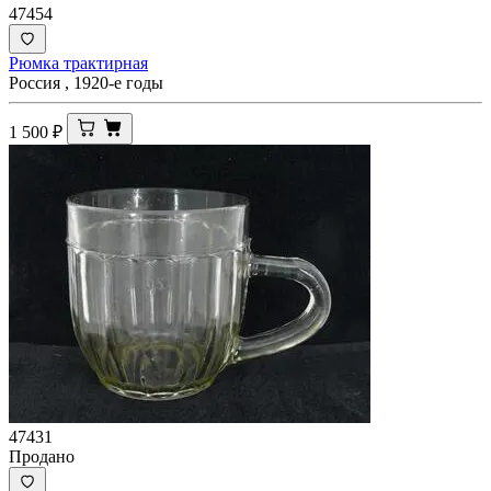
47454
Рюмка трактирная
Россия , 1920-е годы
1 500
₽
47431
Продано