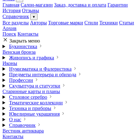
Главная
Салон-магазин
Заказ, доставка и оплата
Гарантии
История
Отзывы
Справочник
▾
Все разделы
Авторы
Торговые марки
Стили
Техники
Статьи
Архив
Поиск
Контакты
Закрыть меню
Букинистика
Венская бронза
Живопись и графика
Иконы
Нумизматика и Фалеристика
Предметы интерьера и обихода
Профессии
Скульптура и статуэтки
Старинные карты и планы
Столовое серебро
Тематические коллекции
Техника и приборы
Ювелирные украшения
О нас
Справочник
Вестник антиквара
Контакты