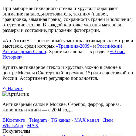
При выборе антикварного стекла и хрусталя обращают
внимание на завод-изготовитель, технику (нацвет,
гравировка, алмазная грань), сохранность граней и золочения,
отсутствие сколов. В каждой карточке указаны материал,
размеры и состояние, приложены фотографии.
«АртАнтик» — постоянный участник антикварных смотров и
выставок, среди которых
«Традиция-2009»
и
Российский
Антикварный Салон
. Хроника салона — в разделе
«О нас.
История»
.
Купить антикварное стекло и хрусталь можно в салоне в
центре Москвы (Скатертный переулок, 15) или с доставкой по
России. Ассортимент регулярно пополняется.
Наверх
Антикварный салон в Москве. Серебро, фарфор, бронза,
живопись и книги — с 2004 года.
ВКонтакте
·
Telegram
·
TG канал
·
MAX канал
·
Дзен
·
WhatsApp
·
MAX
Покупателям