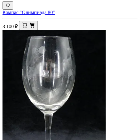
Компас "Олимпиада 80"
3 100
₽