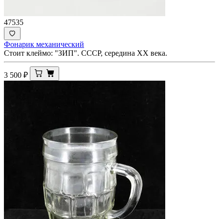
47535
Фонарик механический
Стоит клеймо: "ЗИП". СССР, середина ХХ века.
3 500
₽