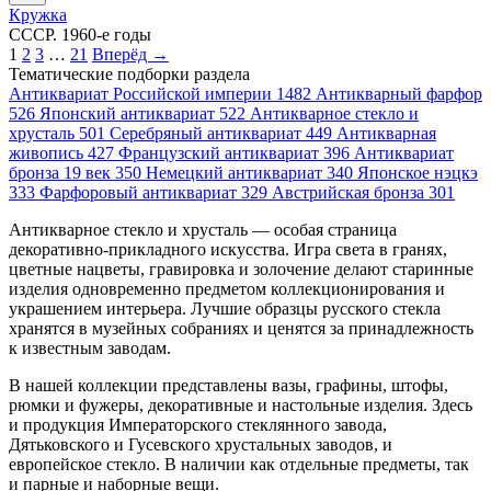
Кружка
СССР. 1960-е годы
1
2
3
…
21
Вперёд →
Тематические подборки раздела
Антиквариат Российской империи
1482
Антикварный фарфор
526
Японский антиквариат
522
Антикварное стекло и
хрусталь
501
Серебряный антиквариат
449
Антикварная
живопись
427
Французский антиквариат
396
Антиквариат
бронза 19 век
350
Немецкий антиквариат
340
Японское нэцкэ
333
Фарфоровый антиквариат
329
Австрийская бронза
301
Антикварное стекло и хрусталь — особая страница
декоративно-прикладного искусства. Игра света в гранях,
цветные нацветы, гравировка и золочение делают старинные
изделия одновременно предметом коллекционирования и
украшением интерьера. Лучшие образцы русского стекла
хранятся в музейных собраниях и ценятся за принадлежность
к известным заводам.
В нашей коллекции представлены вазы, графины, штофы,
рюмки и фужеры, декоративные и настольные изделия. Здесь
и продукция Императорского стеклянного завода,
Дятьковского и Гусевского хрустальных заводов, и
европейское стекло. В наличии как отдельные предметы, так
и парные и наборные вещи.