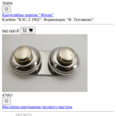
39494
Канделябры парные "Флора"
Клеймо "КАС.З 1902". Формовщик "Ф. Тепляковъ".
960 000
₽
47693
Маслёнка нарукавная часового мастера