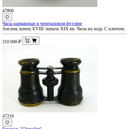
47806
Часы карманные в черепаховом футляре
Англия, конец XVIII- начало XIX вв. Часы на ходу. С ключом.
210 000
₽
47216
Бинокль "Chevalier"