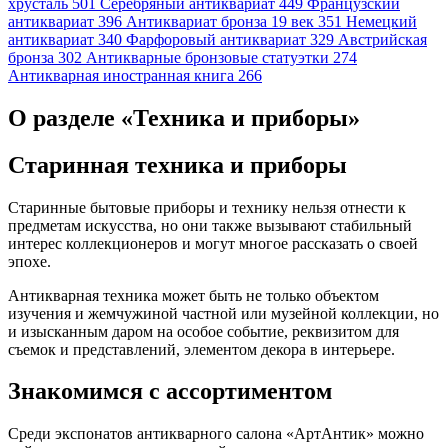
хрусталь
501
Серебряный антиквариат
449
Французский
антиквариат
396
Антиквариат бронза 19 век
351
Немецкий
антиквариат
340
Фарфоровый антиквариат
329
Австрийская
бронза
302
Антикварные бронзовые статуэтки
274
Антикварная иностранная книга
266
О разделе «Техника и приборы»
Старинная техника и приборы
Старинные бытовые приборы и технику нельзя отнести к
предметам искусства, но они также вызывают стабильный
интерес коллекционеров и могут многое рассказать о своей
эпохе.
Антикварная техника может быть не только объектом
изучения и жемчужиной частной или музейной коллекции, но
и изысканным даром на особое событие, реквизитом для
съемок и представлений, элементом декора в интерьере.
Знакомимся с ассортиментом
Среди экспонатов антикварного салона «АртАнтик» можно