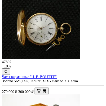
47607
−10%
Часы карманные " J. F. BOUTTE"
Золото 56* (14К). Конец XIX - начало ХХ века.
270 000
₽
300 000
₽