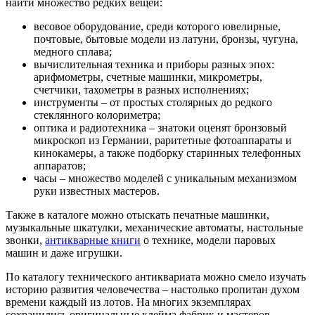
найти множество редких вещей:
весовое оборудование, среди которого ювелирные,
почтовые, бытовые модели из латуни, бронзы, чугуна,
медного сплава;
вычислительная техника и приборы разных эпох:
арифмометры, счетные машинки, микрометры,
счетчики, тахометры в разных исполнениях;
инструменты – от простых столярных до редкого
стеклянного колориметра;
оптика и радиотехника – знатоки оценят бронзовый
микроскоп из Германии, раритетные фотоаппараты и
кинокамеры, а также подборку старинных телефонных
аппаратов;
часы – множество моделей с уникальным механизмом
руки известных мастеров.
Также в каталоге можно отыскать печатные машинки,
музыкальные шкатулки, механические автоматы, настольные
звонки,
антикварные книги
о технике, модели паровых
машин и даже игрушки.
По каталогу технического антиквариата можно смело изучать
историю развития человечества – настолько пропитан духом
времени каждый из лотов. На многих экземплярах
сохранились оригинальные клейма фабрик и мастеров.