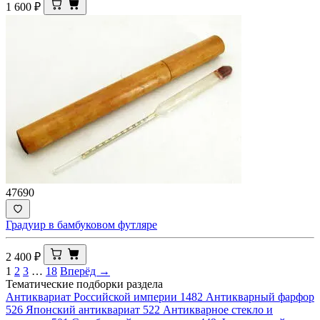
1 600
₽
47690
Градуир в бамбуковом футляре
2 400
₽
1
2
3
…
18
Вперёд →
Тематические подборки раздела
Антиквариат Российской империи
1482
Антикварный фарфор
526
Японский антиквариат
522
Антикварное стекло и