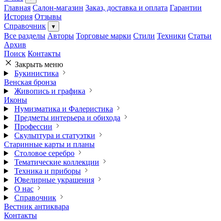
Главная
Салон-магазин
Заказ, доставка и оплата
Гарантии
История
Отзывы
Справочник
▾
Все разделы
Авторы
Торговые марки
Стили
Техники
Статьи
Архив
Поиск
Контакты
Закрыть меню
Букинистика
Венская бронза
Живопись и графика
Иконы
Нумизматика и Фалеристика
Предметы интерьера и обихода
Профессии
Скульптура и статуэтки
Старинные карты и планы
Столовое серебро
Тематические коллекции
Техника и приборы
Ювелирные украшения
О нас
Справочник
Вестник антиквара
Контакты