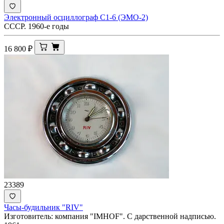
Электронный осциллограф С1-6 (ЭМО-2)
СССР. 1960-е годы
16 800
₽
23389
Часы-будильник "RIV"
Изготовитель: компания "IMHOF". С дарственной надписью.