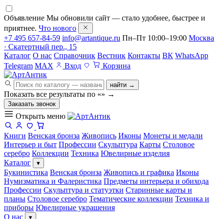
Объявление
Мы обновили сайт — стало удобнее, быстрее и
приятнее.
Что нового
+7 495 657-84-59
info@artantique.ru
Пн–Пт 10:00–19:00
Москва
· Скатертный пер., 15
Каталог
О нас
Справочник
Вестник
Контакты
ВК
WhatsApp
Telegram
MAX
Вход
Корзина
найти →
Показать все результаты по «
»
→
Заказать звонок
Открыть меню
Книги
Венская бронза
Живопись
Иконы
Монеты и медали
Интерьер и быт
Профессии
Скульптура
Карты
Столовое
серебро
Коллекции
Техника
Ювелирные изделия
Каталог
▾
Букинистика
Венская бронза
Живопись и графика
Иконы
Нумизматика и Фалеристика
Предметы интерьера и обихода
Профессии
Скульптура и статуэтки
Старинные карты и
планы
Столовое серебро
Тематические коллекции
Техника и
приборы
Ювелирные украшения
О нас
▾