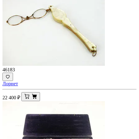
46183
Лорнет
22 400
₽