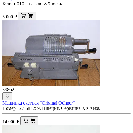
Конец ХIХ - начало ХХ века.
5 000
₽
39862
Машинка счетная "Original Odhner"
Номер 127-684259. Швеция. Середина ХХ века.
14 000
₽