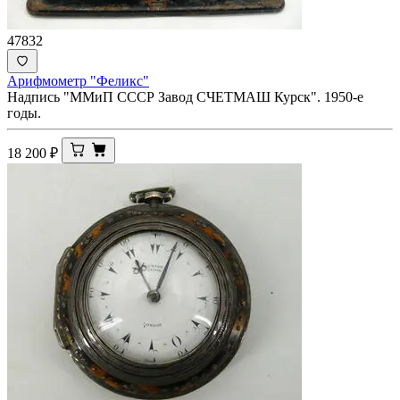
47832
Арифмометр "Феликс"
Надпись "ММиП СССР Завод СЧЕТМАШ Курск". 1950-е
годы.
18 200
₽