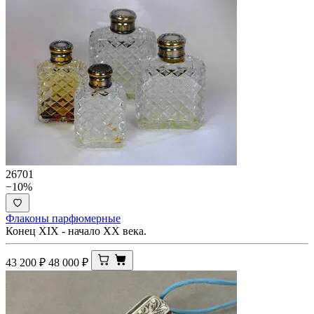
26701
−10%
Флаконы парфюмерные
Конец XIX - начало ХХ века.
43 200
₽
48 000
₽