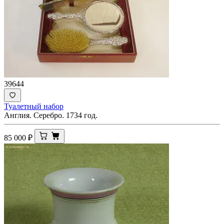
39644
Туалетный набор
Англия. Серебро. 1734 год.
85 000
₽