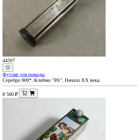
44597
Футляр для помады
Серебро 900*. Клеймо "РА". Начало ХХ века.
8 500
₽