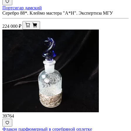
Портсигар дамский
Серебро 88*. Клеймо мастера "А*Н". Экспертиза МГУ
224 000
₽
39764
Флакон парфюмерный в серебряной оплетке