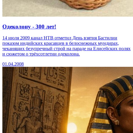
Одеколону - 300 лет!
14 июля 2009 канал НТВ отметил День взятия Бастилии
показом индийских красавцев в белоснежных мундирах,
чеканящих безупречный строй на параде на Елисейских полях
и сюжетом о трёхсотлетии одеколона.
01.04.2008