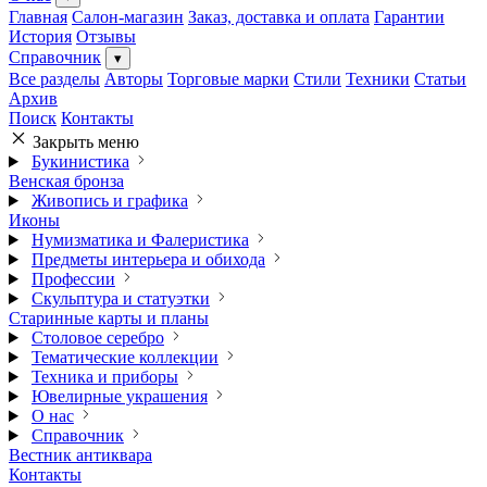
Главная
Салон-магазин
Заказ, доставка и оплата
Гарантии
История
Отзывы
Справочник
▾
Все разделы
Авторы
Торговые марки
Стили
Техники
Статьи
Архив
Поиск
Контакты
Закрыть меню
Букинистика
Венская бронза
Живопись и графика
Иконы
Нумизматика и Фалеристика
Предметы интерьера и обихода
Профессии
Скульптура и статуэтки
Старинные карты и планы
Столовое серебро
Тематические коллекции
Техника и приборы
Ювелирные украшения
О нас
Справочник
Вестник антиквара
Контакты