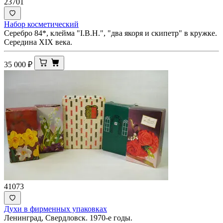
23701
Набор косметический
Серебро 84*, клейма "I.В.Н.", "два якоря и скипетр" в кружке.
Середина ХIХ века.
35 000
₽
41073
Духи в фирменных упаковках
Ленинград, Свердловск. 1970-е годы.