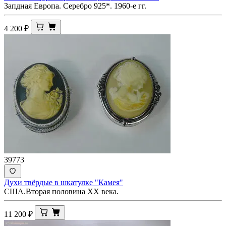
Запдная Европа. Серебро 925*. 1960-е гг.
4 200
₽
39773
Духи твёрдые в шкатулке "Камея"
США.Вторая половина ХХ века.
11 200
₽