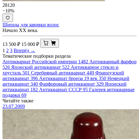
28120
−10%
Щипцы для завивки волос
Начало ХХ века.
13 500
₽
15 000
₽
1
2
3
Вперёд →
Тематические подборки раздела
Антиквариат Российской империи
1482
Антикварный фарфор
526
Японский антиквариат
522
Антикварное стекло и
хрусталь
501
Серебряный антиквариат
449
Французский
антиквариат
396
Антиквариат бронза 19 век
350
Немецкий
антиквариат
340
Фарфоровый антиквариат
329
Японский
антиквариат
182
Антиквариат СССР
95
Галерея антикварные
подарки
69
Читайте также
23.07.2009