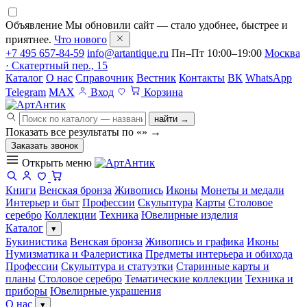
Объявление
Мы обновили сайт — стало удобнее, быстрее и
приятнее.
Что нового
+7 495 657-84-59
info@artantique.ru
Пн–Пт 10:00–19:00
Москва
· Скатертный пер., 15
Каталог
О нас
Справочник
Вестник
Контакты
ВК
WhatsApp
Telegram
MAX
Вход
Корзина
найти →
Показать все результаты по «
»
→
Заказать звонок
Открыть меню
Книги
Венская бронза
Живопись
Иконы
Монеты и медали
Интерьер и быт
Профессии
Скульптура
Карты
Столовое
серебро
Коллекции
Техника
Ювелирные изделия
Каталог
▾
Букинистика
Венская бронза
Живопись и графика
Иконы
Нумизматика и Фалеристика
Предметы интерьера и обихода
Профессии
Скульптура и статуэтки
Старинные карты и
планы
Столовое серебро
Тематические коллекции
Техника и
приборы
Ювелирные украшения
О нас
▾