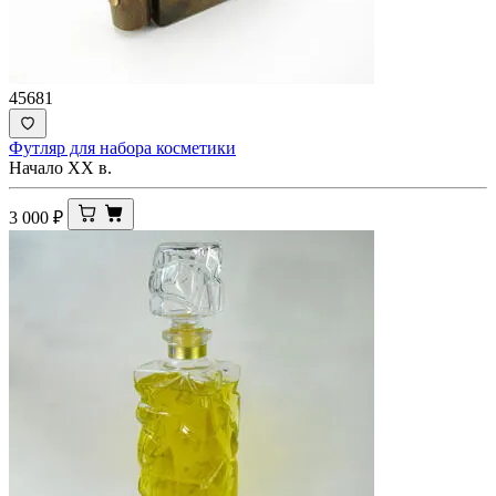
45681
Футляр для набора косметики
Начало XX в.
3 000
₽