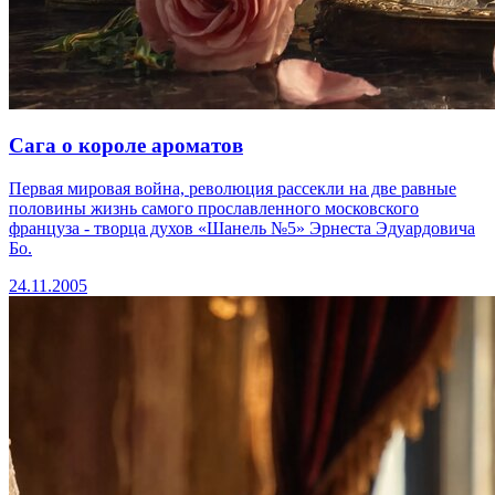
Сага о короле ароматов
Первая мировая война, революция рассекли на две равные
половины жизнь самого прославленного московского
француза - творца духов «Шанель №5» Эрнеста Эдуардовича
Бо.
24.11.2005