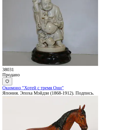
38031
Продано
Окимоно "Хотей с тремя Они"
Япония. Эпоха Мэйдзи (1868-1912). Подпись.