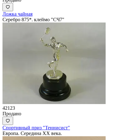
Ложка чайная
Серебро 875*. клеймо "СЧ7"
42123
Продано
Спортивный приз "Теннисист"
Европа. Середина ХХ века.