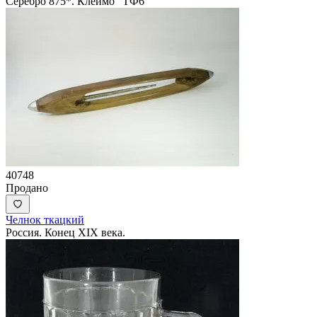
Серебро 875*. Клеймо "ТФ6"
40748
Продано
Челнок ткацкий
Россия. Конец XIX века.