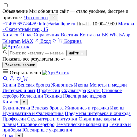
Объявление
Мы обновили сайт — стало удобнее, быстрее и
приятнее.
Что нового
+7 495 657-84-59
info@artantique.ru
Пн–Пт 10:00–19:00
Москва
· Скатертный пер., 15
Каталог
О нас
Справочник
Вестник
Контакты
ВК
WhatsApp
Telegram
MAX
Вход
Корзина
найти →
Показать все результаты по «
»
→
Заказать звонок
Открыть меню
Книги
Венская бронза
Живопись
Иконы
Монеты и медали
Интерьер и быт
Профессии
Скульптура
Карты
Столовое
серебро
Коллекции
Техника
Ювелирные изделия
Каталог
▾
Букинистика
Венская бронза
Живопись и графика
Иконы
Нумизматика и Фалеристика
Предметы интерьера и обихода
Профессии
Скульптура и статуэтки
Старинные карты и
планы
Столовое серебро
Тематические коллекции
Техника и
приборы
Ювелирные украшения
О нас
▾