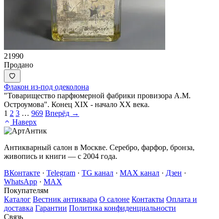
21990
Продано
Флакон из-под одеколона
"Товарищество парфюмерной фабрики провизора А.М.
Остроумова". Конец XIX - начало ХХ века.
1
2
3
…
969
Вперёд →
Наверх
Антикварный салон в Москве. Серебро, фарфор, бронза,
живопись и книги — с 2004 года.
ВКонтакте
·
Telegram
·
TG канал
·
MAX канал
·
Дзен
·
WhatsApp
·
MAX
Покупателям
Каталог
Вестник антиквара
О салоне
Контакты
Оплата и
доставка
Гарантии
Политика конфиденциальности
Связь