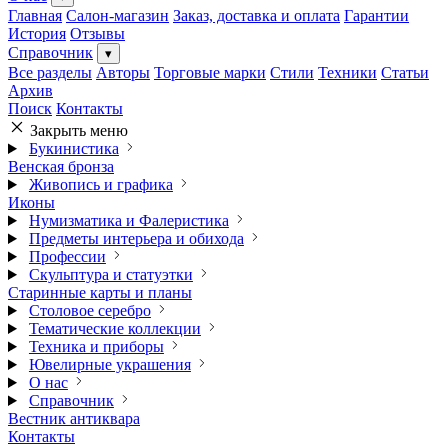
Главная
Салон-магазин
Заказ, доставка и оплата
Гарантии
История
Отзывы
Справочник
▾
Все разделы
Авторы
Торговые марки
Стили
Техники
Статьи
Архив
Поиск
Контакты
Закрыть меню
Букинистика
Венская бронза
Живопись и графика
Иконы
Нумизматика и Фалеристика
Предметы интерьера и обихода
Профессии
Скульптура и статуэтки
Старинные карты и планы
Столовое серебро
Тематические коллекции
Техника и приборы
Ювелирные украшения
О нас
Справочник
Вестник антиквара
Контакты