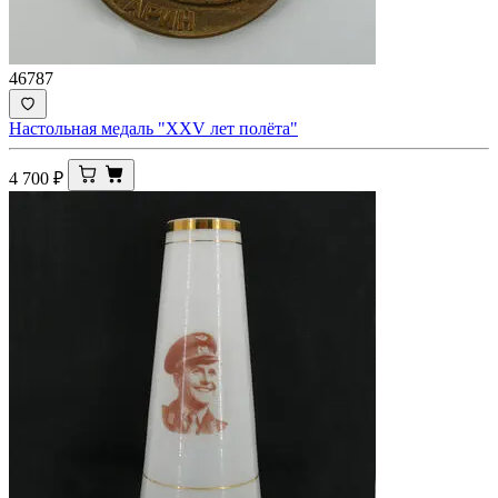
46787
Настольная медаль "XXV лет полёта"
4 700
₽