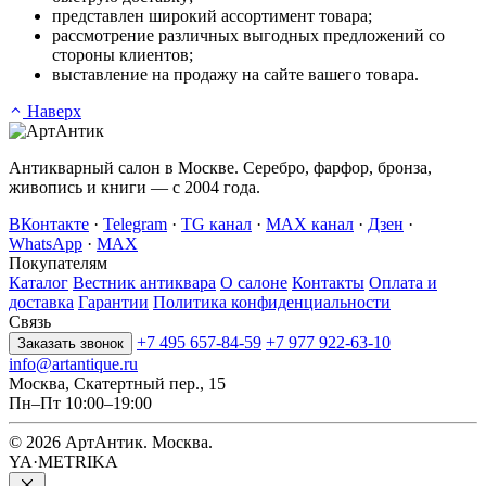
представлен широкий ассортимент товара;
рассмотрение различных выгодных предложений со
стороны клиентов;
выставление на продажу на сайте вашего товара.
Наверх
Антикварный салон в Москве. Серебро, фарфор, бронза,
живопись и книги — с 2004 года.
ВКонтакте
·
Telegram
·
TG канал
·
MAX канал
·
Дзен
·
WhatsApp
·
MAX
Покупателям
Каталог
Вестник антиквара
О салоне
Контакты
Оплата и
доставка
Гарантии
Политика конфиденциальности
Связь
+7 495 657-84-59
+7 977 922-63-10
Заказать звонок
info@artantique.ru
Москва, Скатертный пер., 15
Пн–Пт 10:00–19:00
© 2026 АртАнтик. Москва.
YA·METRIKA