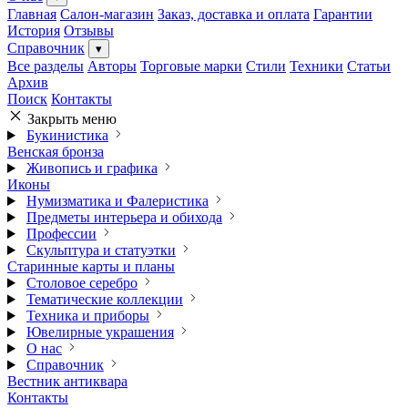
Главная
Салон-магазин
Заказ, доставка и оплата
Гарантии
История
Отзывы
Справочник
▾
Все разделы
Авторы
Торговые марки
Стили
Техники
Статьи
Архив
Поиск
Контакты
Закрыть меню
Букинистика
Венская бронза
Живопись и графика
Иконы
Нумизматика и Фалеристика
Предметы интерьера и обихода
Профессии
Скульптура и статуэтки
Старинные карты и планы
Столовое серебро
Тематические коллекции
Техника и приборы
Ювелирные украшения
О нас
Справочник
Вестник антиквара
Контакты