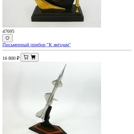
47695
Письменный прибор "К звёздам"
16 800
₽