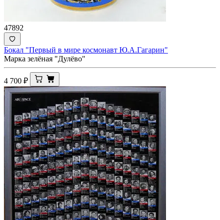
47892
Бокал "Первый в мире космонавт Ю.А.Гагарин"
Марка зелёная "Дулёво"
4 700
₽