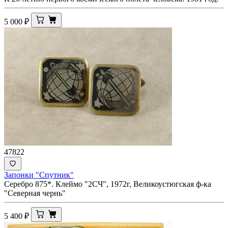
5 000
₽
47822
Запонки "Спутник"
Серебро 875*. Клеймо "2СЧ", 1972г, Великоустюгская ф-ка
"Северная чернь"
5 400
₽