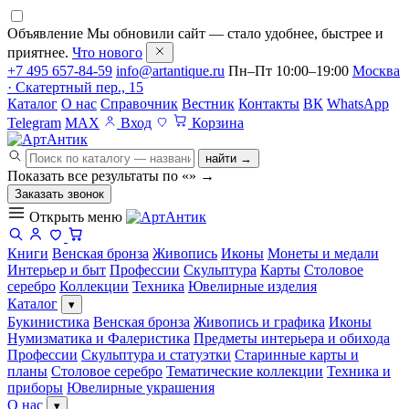
Объявление
Мы обновили сайт — стало удобнее, быстрее и
приятнее.
Что нового
+7 495 657-84-59
info@artantique.ru
Пн–Пт 10:00–19:00
Москва
· Скатертный пер., 15
Каталог
О нас
Справочник
Вестник
Контакты
ВК
WhatsApp
Telegram
MAX
Вход
Корзина
найти →
Показать все результаты по «
»
→
Заказать звонок
Открыть меню
Книги
Венская бронза
Живопись
Иконы
Монеты и медали
Интерьер и быт
Профессии
Скульптура
Карты
Столовое
серебро
Коллекции
Техника
Ювелирные изделия
Каталог
▾
Букинистика
Венская бронза
Живопись и графика
Иконы
Нумизматика и Фалеристика
Предметы интерьера и обихода
Профессии
Скульптура и статуэтки
Старинные карты и
планы
Столовое серебро
Тематические коллекции
Техника и
приборы
Ювелирные украшения
О нас
▾