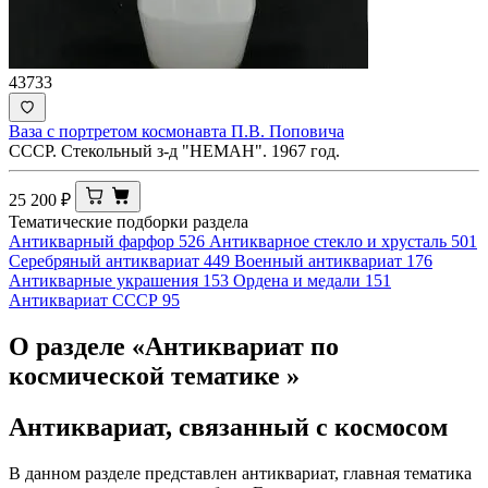
43733
Ваза с портретом космонавта П.В. Поповича
СССР. Стекольный з-д "НЕМАН". 1967 год.
25 200
₽
Тематические подборки раздела
Антикварный фарфор
526
Антикварное стекло и хрусталь
501
Серебряный антиквариат
449
Военный антиквариат
176
Антикварные украшения
153
Ордена и медали
151
Антиквариат СССР
95
О разделе «Антиквариат по
космической тематике »
Антиквариат, связанный с космосом
В данном разделе представлен антиквариат, главная тематика