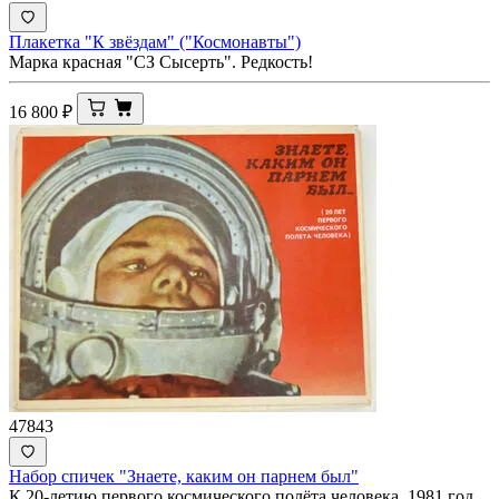
Плакетка "К звёздам" ("Космонавты")
Марка красная "СЗ Сысерть". Редкость!
16 800
₽
47843
Набор спичек "Знаете, каким он парнем был"
К 20-летию первого космического полёта человека. 1981 год.