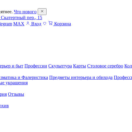
ятнее.
Что нового
 Скатертный пер., 15
legram
MAX
Вход
Корзина
ерьер и быт
Профессии
Скульптура
Карты
Столовое серебро
Кол
зматика и Фалеристика
Предметы интерьера и обихода
Професс
ые украшения
рия
Отзывы
рхив