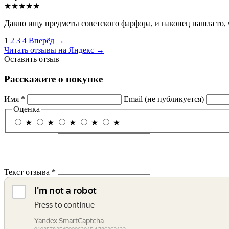
★★★★★
Давно ищу предметы советского фарфора, и наконец нашла то, 
1
2
3
4
Вперёд →
Читать отзывы на Яндекс →
Оставить отзыв
Расскажите
о покупке
Имя *
Email (не публикуется)
Оценка
★
★
★
★
★
Текст отзыва *