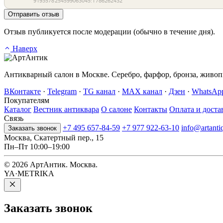
Отправить отзыв
Отзыв публикуется после модерации (обычно в течение дня).
Наверх
Антикварный салон в Москве. Серебро, фарфор, бронза, живопи
ВКонтакте
·
Telegram
·
TG канал
·
MAX канал
·
Дзен
·
WhatsAp
Покупателям
Каталог
Вестник антиквара
О салоне
Контакты
Оплата и доста
Связь
+7 495 657-84-59
+7 977 922-63-10
info@artanti
Заказать звонок
Москва, Скатертный пер., 15
Пн–Пт 10:00–19:00
© 2026 АртАнтик. Москва.
YA·METRIKA
Заказать
звонок