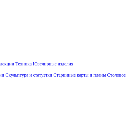
лекции
Техника
Ювелирные изделия
ии
Скульптура и статуэтки
Старинные карты и планы
Столовое