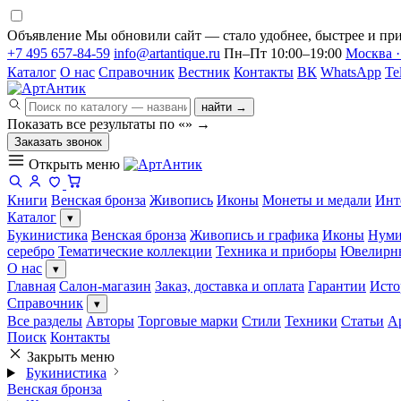
Объявление
Мы обновили сайт — стало удобнее, быстрее и при
+7 495 657-84-59
info@artantique.ru
Пн–Пт 10:00–19:00
Москва ·
Каталог
О нас
Справочник
Вестник
Контакты
ВК
WhatsApp
Te
найти →
Показать все результаты по «
»
→
Заказать звонок
Открыть меню
Книги
Венская бронза
Живопись
Иконы
Монеты и медали
Инт
Каталог
▾
Букинистика
Венская бронза
Живопись и графика
Иконы
Нуми
серебро
Тематические коллекции
Техника и приборы
Ювелирн
О нас
▾
Главная
Салон-магазин
Заказ, доставка и оплата
Гарантии
Исто
Справочник
▾
Все разделы
Авторы
Торговые марки
Стили
Техники
Статьи
А
Поиск
Контакты
Закрыть меню
Букинистика
Венская бронза