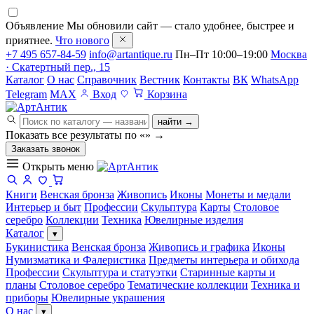
Объявление
Мы обновили сайт — стало удобнее, быстрее и
приятнее.
Что нового
+7 495 657-84-59
info@artantique.ru
Пн–Пт 10:00–19:00
Москва
· Скатертный пер., 15
Каталог
О нас
Справочник
Вестник
Контакты
ВК
WhatsApp
Telegram
MAX
Вход
Корзина
найти →
Показать все результаты по «
»
→
Заказать звонок
Открыть меню
Книги
Венская бронза
Живопись
Иконы
Монеты и медали
Интерьер и быт
Профессии
Скульптура
Карты
Столовое
серебро
Коллекции
Техника
Ювелирные изделия
Каталог
▾
Букинистика
Венская бронза
Живопись и графика
Иконы
Нумизматика и Фалеристика
Предметы интерьера и обихода
Профессии
Скульптура и статуэтки
Старинные карты и
планы
Столовое серебро
Тематические коллекции
Техника и
приборы
Ювелирные украшения
О нас
▾