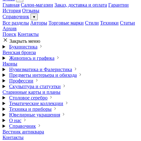
Главная
Салон-магазин
Заказ, доставка и оплата
Гарантии
История
Отзывы
Справочник
▾
Все разделы
Авторы
Торговые марки
Стили
Техники
Статьи
Архив
Поиск
Контакты
Закрыть меню
Букинистика
Венская бронза
Живопись и графика
Иконы
Нумизматика и Фалеристика
Предметы интерьера и обихода
Профессии
Скульптура и статуэтки
Старинные карты и планы
Столовое серебро
Тематические коллекции
Техника и приборы
Ювелирные украшения
О нас
Справочник
Вестник антиквара
Контакты