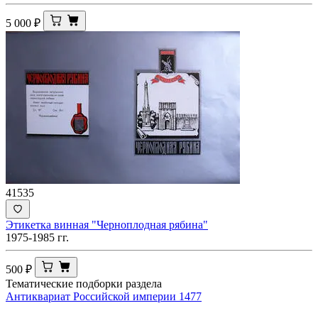
5 000
₽
41535
Этикетка винная "Черноплодная рябина"
1975-1985 гг.
500
₽
Тематические подборки раздела
Антиквариат Российской империи
1477