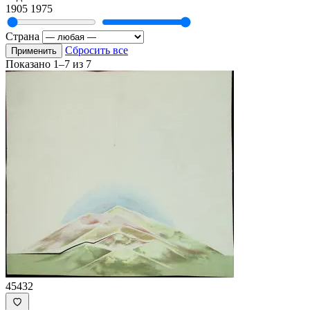
1905
1975
Страна
Сбросить все
Применить
Показано
1–7
из
7
45432