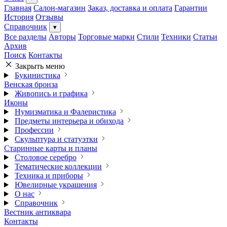
Главная
Салон-магазин
Заказ, доставка и оплата
Гарантии
История
Отзывы
Справочник
▾
Все разделы
Авторы
Торговые марки
Стили
Техники
Статьи
Архив
Поиск
Контакты
Закрыть меню
Букинистика
Венская бронза
Живопись и графика
Иконы
Нумизматика и Фалеристика
Предметы интерьера и обихода
Профессии
Скульптура и статуэтки
Старинные карты и планы
Столовое серебро
Тематические коллекции
Техника и приборы
Ювелирные украшения
О нас
Справочник
Вестник антиквара
Контакты