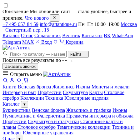
Объявление
Мы обновили сайт — стало удобнее, быстрее и
приятнее.
Что нового
+7 495 657-84-59
info@artantique.ru
Пн–Пт 10:00–19:00
Москва
· Скатертный пер., 15
Каталог
О нас
Справочник
Вестник
Контакты
ВК
WhatsApp
Telegram
MAX
Вход
Корзина
найти →
Показать все результаты по «
»
→
Заказать звонок
Открыть меню
Книги
Венская бронза
Живопись
Иконы
Монеты и медали
Интерьер и быт
Профессии
Скульптура
Карты
Столовое
серебро
Коллекции
Техника
Ювелирные изделия
Каталог
▾
Букинистика
Венская бронза
Живопись и графика
Иконы
Нумизматика и Фалеристика
Предметы интерьера и обихода
Профессии
Скульптура и статуэтки
Старинные карты и
планы
Столовое серебро
Тематические коллекции
Техника и
приборы
Ювелирные украшения
О нас
▾