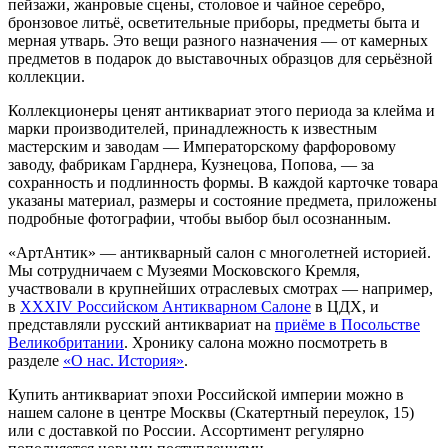
пейзажи, жанровые сцены, столовое и чайное серебро,
бронзовое литьё, осветительные приборы, предметы быта и
мерная утварь. Это вещи разного назначения — от камерных
предметов в подарок до выставочных образцов для серьёзной
коллекции.
Коллекционеры ценят антиквариат этого периода за клейма и
марки производителей, принадлежность к известным
мастерским и заводам — Императорскому фарфоровому
заводу, фабрикам Гарднера, Кузнецова, Попова, — за
сохранность и подлинность формы. В каждой карточке товара
указаны материал, размеры и состояние предмета, приложены
подробные фотографии, чтобы выбор был осознанным.
«АртАнтик» — антикварный салон с многолетней историей.
Мы сотрудничаем с Музеями Московского Кремля,
участвовали в крупнейших отраслевых смотрах — например,
в
ХХХIV Российском Антикварном Салоне
в ЦДХ, и
представляли русский антиквариат на
приёме в Посольстве
Великобритании
. Хронику салона можно посмотреть в
разделе
«О нас. История»
.
Купить антиквариат эпохи Российской империи можно в
нашем салоне в центре Москвы (Скатертный переулок, 15)
или с доставкой по России. Ассортимент регулярно