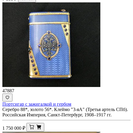
47887
Портсигар с зажигалкой и гербом
Серебро 88*, золото 56*. Клеймо "3-яА" (Третья артель СПб).
Российская Империя, Санкт-Петербург, 1908–1917 гг.
1 750 000
₽