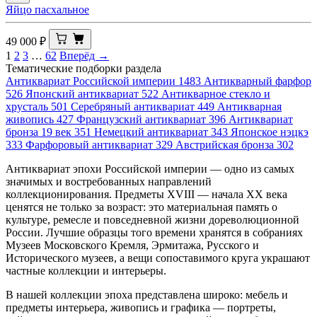
Яйцо пасхальное
49 000
₽
1
2
3
…
62
Вперёд →
Тематические подборки раздела
Антиквариат Российской империи
1483
Антикварный фарфор
526
Японский антиквариат
522
Антикварное стекло и
хрусталь
501
Серебряный антиквариат
449
Антикварная
живопись
427
Французский антиквариат
396
Антиквариат
бронза 19 век
351
Немецкий антиквариат
343
Японское нэцкэ
333
Фарфоровый антиквариат
329
Австрийская бронза
302
Антиквариат эпохи Российской империи — одно из самых
значимых и востребованных направлений
коллекционирования. Предметы XVIII — начала XX века
ценятся не только за возраст: это материальная память о
культуре, ремесле и повседневной жизни дореволюционной
России. Лучшие образцы того времени хранятся в собраниях
Музеев Московского Кремля, Эрмитажа, Русского и
Исторического музеев, а вещи сопоставимого круга украшают
частные коллекции и интерьеры.
В нашей коллекции эпоха представлена широко: мебель и
предметы интерьера, живопись и графика — портреты,