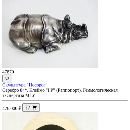
47870
Скульптура "Носорог"
Серебро 84*. Клеймо "I.Р" (Раппопорт). Геммологическая
экспертиза МГУ
476 000
₽