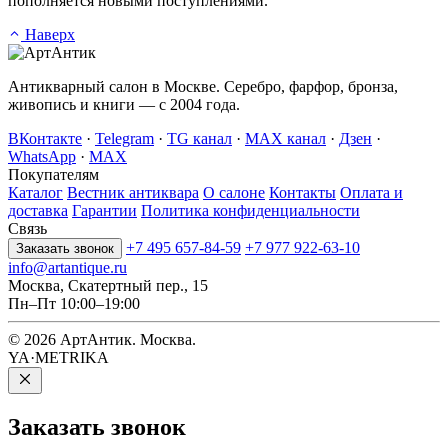
пополняется новыми поступлениями.
Наверх
Антикварный салон в Москве. Серебро, фарфор, бронза,
живопись и книги — с 2004 года.
ВКонтакте
·
Telegram
·
TG канал
·
MAX канал
·
Дзен
·
WhatsApp
·
MAX
Покупателям
Каталог
Вестник антиквара
О салоне
Контакты
Оплата и
доставка
Гарантии
Политика конфиденциальности
Связь
+7 495 657-84-59
+7 977 922-63-10
Заказать звонок
info@artantique.ru
Москва, Скатертный пер., 15
Пн–Пт 10:00–19:00
© 2026 АртАнтик. Москва.
YA·METRIKA
Заказать
звонок