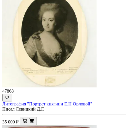
47868
Литография "Портрет княгини Е.Н Орловой"
Писал Левицкий Д.Г.
35 000
₽