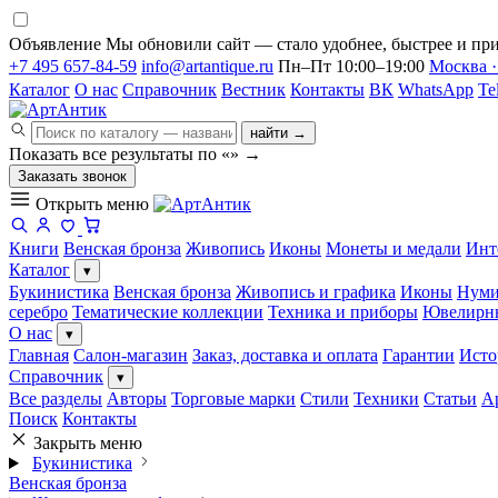
Объявление
Мы обновили сайт — стало удобнее, быстрее и при
+7 495 657-84-59
info@artantique.ru
Пн–Пт 10:00–19:00
Москва ·
Каталог
О нас
Справочник
Вестник
Контакты
ВК
WhatsApp
Te
найти →
Показать все результаты по «
»
→
Заказать звонок
Открыть меню
Книги
Венская бронза
Живопись
Иконы
Монеты и медали
Инт
Каталог
▾
Букинистика
Венская бронза
Живопись и графика
Иконы
Нуми
серебро
Тематические коллекции
Техника и приборы
Ювелирн
О нас
▾
Главная
Салон-магазин
Заказ, доставка и оплата
Гарантии
Исто
Справочник
▾
Все разделы
Авторы
Торговые марки
Стили
Техники
Статьи
А
Поиск
Контакты
Закрыть меню
Букинистика
Венская бронза