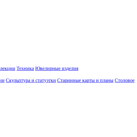
лекции
Техника
Ювелирные изделия
ии
Скульптура и статуэтки
Старинные карты и планы
Столовое