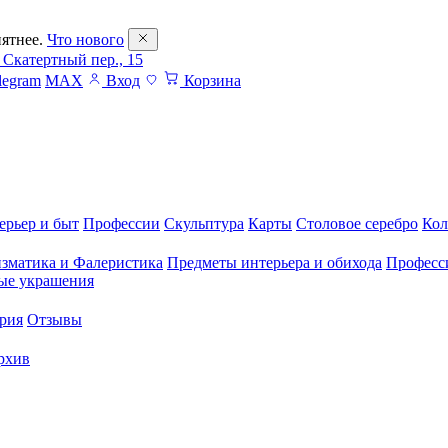
ятнее.
Что нового
 Скатертный пер., 15
legram
MAX
Вход
Корзина
ерьер и быт
Профессии
Скульптура
Карты
Столовое серебро
Кол
зматика и Фалеристика
Предметы интерьера и обихода
Професс
ые украшения
рия
Отзывы
рхив