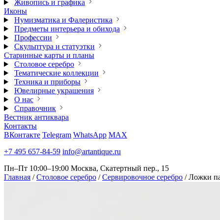
Живопись и графика
Иконы
Нумизматика и Фалеристика
Предметы интерьера и обихода
Профессии
Скульптура и статуэтки
Старинные карты и планы
Столовое серебро
Тематические коллекции
Техника и приборы
Ювелирные украшения
О нас
Справочник
Вестник антиквара
Контакты
ВКонтакте
Telegram
WhatsApp
MAX
+7 495 657-84-59
info@artantique.ru
Пн–Пт 10:00–19:00
Москва, Скатертный пер., 15
Главная
/
Столовое серебро
/
Сервировочное серебро
/
Ложки па