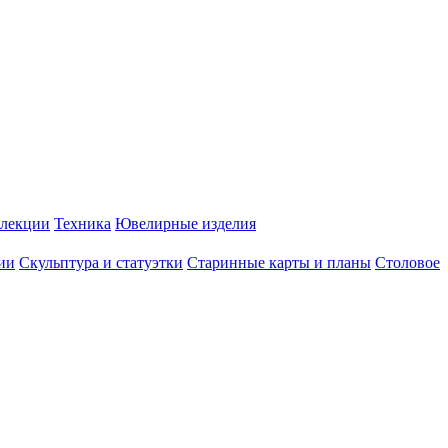
лекции
Техника
Ювелирные изделия
ии
Скульптура и статуэтки
Старинные карты и планы
Столовое