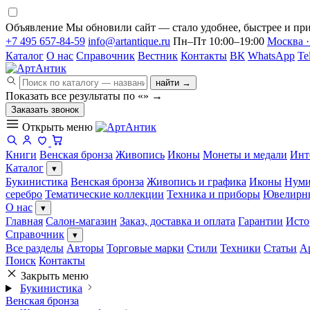
Объявление
Мы обновили сайт — стало удобнее, быстрее и при
+7 495 657-84-59
info@artantique.ru
Пн–Пт 10:00–19:00
Москва ·
Каталог
О нас
Справочник
Вестник
Контакты
ВК
WhatsApp
Te
найти →
Показать все результаты по «
»
→
Заказать звонок
Открыть меню
Книги
Венская бронза
Живопись
Иконы
Монеты и медали
Инт
Каталог
▾
Букинистика
Венская бронза
Живопись и графика
Иконы
Нуми
серебро
Тематические коллекции
Техника и приборы
Ювелирн
О нас
▾
Главная
Салон-магазин
Заказ, доставка и оплата
Гарантии
Исто
Справочник
▾
Все разделы
Авторы
Торговые марки
Стили
Техники
Статьи
А
Поиск
Контакты
Закрыть меню
Букинистика
Венская бронза