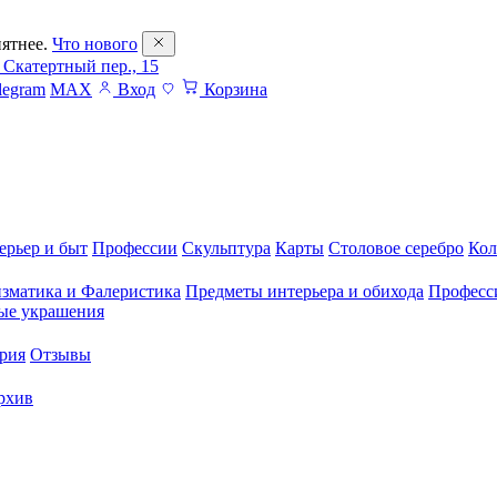
ятнее.
Что нового
 Скатертный пер., 15
legram
MAX
Вход
Корзина
ерьер и быт
Профессии
Скульптура
Карты
Столовое серебро
Кол
зматика и Фалеристика
Предметы интерьера и обихода
Професс
ые украшения
рия
Отзывы
рхив