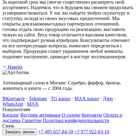
За короткий срок мы смогли существенно расширить свой
ассортимент. Надеемся, что в будущем мы сможем продолжать
усовершенствоваться. У нас вы найдете любую скульптуру и
статуэтку, исходя из своих вкусовых предпочтений. Мы
открыты для взаимовыгодных партнерских отношений,
готовы отдать свою продукцию на реализацию, выставить
чужую на сайте. Весь товар отличается высоким качеством,
что подтверждает ручная атрибуция. Консультанты отвечают
на все интересующие вопросы, помогают определиться с
выбором. Продукция станет украшением любой комнаты,
поднимет настроение, приведет в восторг коллекционеров.
Наверх
Антикварный салон в Москве. Серебро, фарфор, бронза,
живопись и книги — с 2004 года.
ВКонтакте
·
Telegram
·
TG канал
·
MAX канал
·
Дзен
·
WhatsApp
·
MAX
Покупателям
Каталог
Вестник антиквара
О салоне
Контакты
Оплата и
доставка
Гарантии
Политика конфиденциальности
Связь
+7 495 657-84-59
+7 977 922-63-10
Заказать звонок