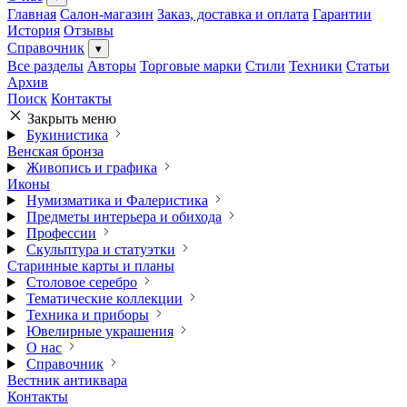
Главная
Салон-магазин
Заказ, доставка и оплата
Гарантии
История
Отзывы
Справочник
▾
Все разделы
Авторы
Торговые марки
Стили
Техники
Статьи
Архив
Поиск
Контакты
Закрыть меню
Букинистика
Венская бронза
Живопись и графика
Иконы
Нумизматика и Фалеристика
Предметы интерьера и обихода
Профессии
Скульптура и статуэтки
Старинные карты и планы
Столовое серебро
Тематические коллекции
Техника и приборы
Ювелирные украшения
О нас
Справочник
Вестник антиквара
Контакты