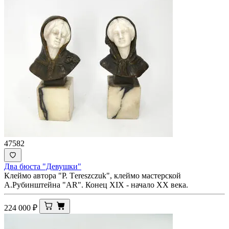
47582
Два бюста "Девушки"
Клеймо автора "P. Тereszczuk", клеймо мастерской
А.Рубинштейна "AR". Конец XIX - начало ХХ века.
224 000
₽