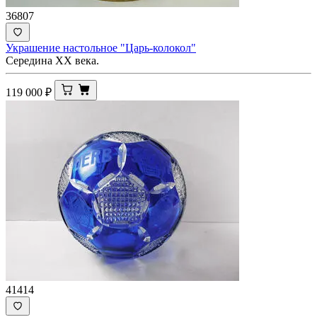
36807
Украшение настольное "Царь-колокол"
Середина ХХ века.
119 000
₽
41414