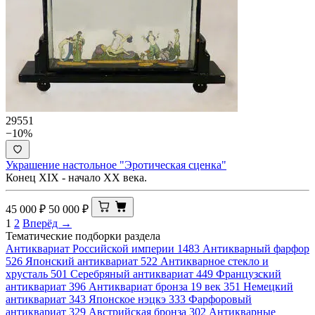
29551
−10%
Украшение настольное "Эротическая сценка"
Конец XIX - начало ХХ века.
45 000
₽
50 000
₽
1
2
Вперёд →
Тематические подборки раздела
Антиквариат Российской империи
1483
Антикварный фарфор
526
Японский антиквариат
522
Антикварное стекло и
хрусталь
501
Серебряный антиквариат
449
Французский
антиквариат
396
Антиквариат бронза 19 век
351
Немецкий
антиквариат
343
Японское нэцкэ
333
Фарфоровый
антиквариат
329
Австрийская бронза
302
Антикварные