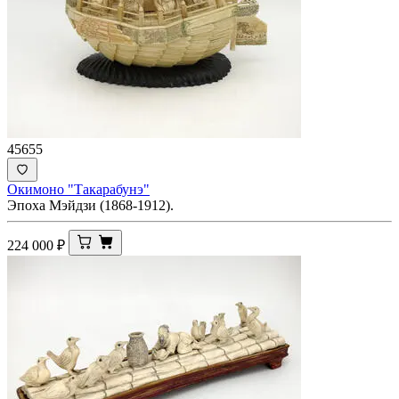
45655
Окимоно "Такарабунэ"
Эпоха Мэйдзи (1868-1912).
224 000
₽