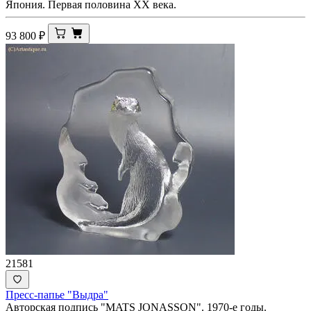
Япония. Первая половина XX века.
93 800
₽
21581
Пресс-папье "Выдра"
Авторская подпись "MATS JONASSON". 1970-е годы.