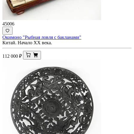
45006
Окимоно "Рыбная ловля с бакланами"
Китай. Начало XX века.
112 000
₽