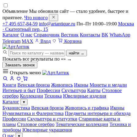
Объявление
Мы обновили сайт — стало удобнее, быстрее и
приятнее.
Что нового
+7 495 657-84-59
info@artantique.ru
Пн–Пт 10:00–19:00
Москва
· Скатертный пер., 15
Каталог
О нас
Справочник
Вестник
Контакты
ВК
WhatsApp
Telegram
MAX
Вход
Корзина
найти →
Показать все результаты по «
»
→
Заказать звонок
Открыть меню
Книги
Венская бронза
Живопись
Иконы
Монеты и медали
Интерьер и быт
Профессии
Скульптура
Карты
Столовое
серебро
Коллекции
Техника
Ювелирные изделия
Каталог
▾
Букинистика
Венская бронза
Живопись и графика
Иконы
Нумизматика и Фалеристика
Предметы интерьера и обихода
Профессии
Скульптура и статуэтки
Старинные карты и
планы
Столовое серебро
Тематические коллекции
Техника и
приборы
Ювелирные украшения
О нас
▾