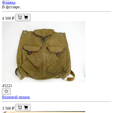
Фляжка
В футляре.
4 500
₽
45221
Вещевой мешок
3 500
₽