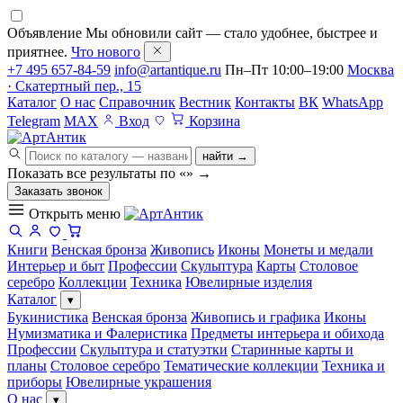
Объявление
Мы обновили сайт — стало удобнее, быстрее и
приятнее.
Что нового
+7 495 657-84-59
info@artantique.ru
Пн–Пт 10:00–19:00
Москва
· Скатертный пер., 15
Каталог
О нас
Справочник
Вестник
Контакты
ВК
WhatsApp
Telegram
MAX
Вход
Корзина
найти →
Показать все результаты по «
»
→
Заказать звонок
Открыть меню
Книги
Венская бронза
Живопись
Иконы
Монеты и медали
Интерьер и быт
Профессии
Скульптура
Карты
Столовое
серебро
Коллекции
Техника
Ювелирные изделия
Каталог
▾
Букинистика
Венская бронза
Живопись и графика
Иконы
Нумизматика и Фалеристика
Предметы интерьера и обихода
Профессии
Скульптура и статуэтки
Старинные карты и
планы
Столовое серебро
Тематические коллекции
Техника и
приборы
Ювелирные украшения
О нас
▾