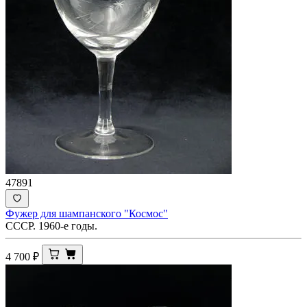
47891
Фужер для шампанского "Космос"
СССР. 1960-е годы.
4 700
₽