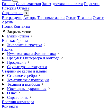
Главная
Салон-магазин
Заказ, доставка и оплата
Гарантии
История
Отзывы
Справочник
▾
Все разделы
Авторы
Торговые марки
Стили
Техники
Статьи
Архив
Поиск
Контакты
Закрыть меню
Букинистика
Венская бронза
Живопись и графика
Иконы
Нумизматика и Фалеристика
Предметы интерьера и обихода
Профессии
Скульптура и статуэтки
Старинные карты и планы
Столовое серебро
Тематические коллекции
Техника и приборы
Ювелирные украшения
О нас
Справочник
Вестник антиквара
Контакты