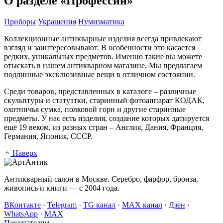
О разделе «Профессии»
Приборы
Украшения
Нумизматика
Коллекционные антикварные изделия всегда привлекают
взгляд и заинтересовывают. В особенности это касается
редких, уникальных предметов. Именно такие вы можете
отыскать в нашем антикварном магазине. Мы предлагаем
подлинные эксклюзивные вещи в отличном состоянии.
Среди товаров, представленных в каталоге – различные
скульптуры и статуэтки, старинный фотоаппарат КОДАК,
охотничья сумка, полковой горн и другие старинные
предметы. У нас есть изделия, создание которых датируется
ещё 19 веком, из разных стран – Англия, Дания, Франция,
Германия, Япония, СССР.
Наверх
Антикварный салон в Москве. Серебро, фарфор, бронза,
живопись и книги — с 2004 года.
ВКонтакте
·
Telegram
·
TG канал
·
MAX канал
·
Дзен
·
WhatsApp
·
MAX
Покупателям