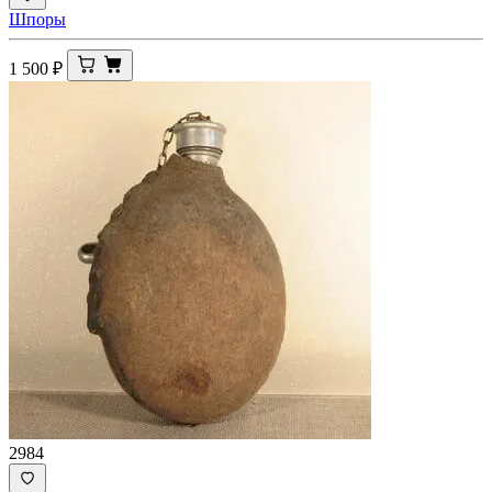
Шпоры
1 500
₽
2984