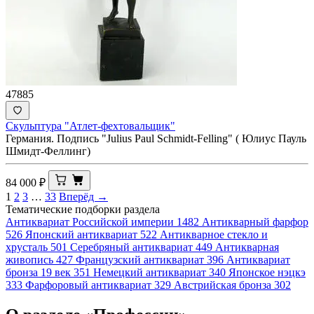
47885
Скульптура "Атлет-фехтовальщик"
Германия. Подпись "Julius Paul Schmidt-Felling" ( Юлиус Пауль
Шмидт-Феллинг)
84 000
₽
1
2
3
…
33
Вперёд →
Тематические подборки раздела
Антиквариат Российской империи
1482
Антикварный фарфор
526
Японский антиквариат
522
Антикварное стекло и
хрусталь
501
Серебряный антиквариат
449
Антикварная
живопись
427
Французский антиквариат
396
Антиквариат
бронза 19 век
351
Немецкий антиквариат
340
Японское нэцкэ
333
Фарфоровый антиквариат
329
Австрийская бронза
302