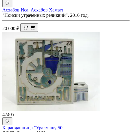
Асхабов Иса, Асхабов Хамзат
"Поиски утраченных реликвий". 2016 год.
20 000
₽
47405
Карандашница "Уралмашу 50"