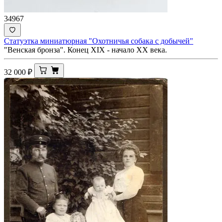
34967
Статуэтка миниатюрная "Охотничья собака с добычей"
"Венская бронза". Конец XIX - начало ХХ века.
32 000
₽