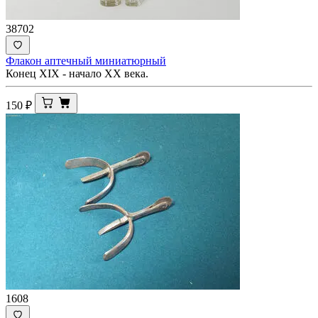
38702
Флакон аптечный миниатюрный
Конец XIX - начало ХХ века.
150
₽
1608