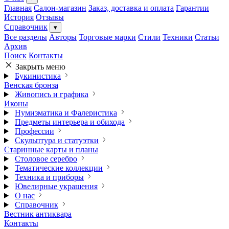
Главная
Салон-магазин
Заказ, доставка и оплата
Гарантии
История
Отзывы
Справочник
▾
Все разделы
Авторы
Торговые марки
Стили
Техники
Статьи
Архив
Поиск
Контакты
Закрыть меню
Букинистика
Венская бронза
Живопись и графика
Иконы
Нумизматика и Фалеристика
Предметы интерьера и обихода
Профессии
Скульптура и статуэтки
Старинные карты и планы
Столовое серебро
Тематические коллекции
Техника и приборы
Ювелирные украшения
О нас
Справочник
Вестник антиквара
Контакты