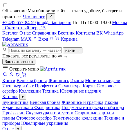
Объявление
Мы обновили сайт — стало удобнее, быстрее и
приятнее.
Что нового
+7 495 657-84-59
info@artantique.ru
Пн–Пт 10:00–19:00
Москва
· Скатертный пер., 15
Каталог
О нас
Справочник
Вестник
Контакты
ВК
WhatsApp
Telegram
MAX
Вход
Корзина
найти →
Показать все результаты по «
»
→
Заказать звонок
Открыть меню
Книги
Венская бронза
Живопись
Иконы
Монеты и медали
Интерьер и быт
Профессии
Скульптура
Карты
Столовое
серебро
Коллекции
Техника
Ювелирные изделия
Каталог
▾
Букинистика
Венская бронза
Живопись и графика
Иконы
Нумизматика и Фалеристика
Предметы интерьера и обихода
Профессии
Скульптура и статуэтки
Старинные карты и
планы
Столовое серебро
Тематические коллекции
Техника и
приборы
Ювелирные украшения
О нас
▾