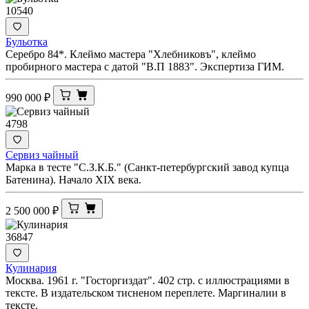
10540
Бульотка
Серебро 84*. Клеймо мастера "Хлебниковъ", клеймо
пробирного мастера с датой "В.П 1883". Экспертиза ГИМ.
990 000
₽
4798
Сервиз чайный
Марка в тесте "С.З.К.Б." (Санкт-петербургский завод купца
Батенина). Начало XIX века.
2 500 000
₽
36847
Кулинария
Москва. 1961 г. "Госторгиздат". 402 стр. с иллюстрациями в
тексте. В издательском тисненом переплете. Маргиналии в
тексте.