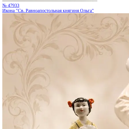
№ 47933
Икона "Св. Равноапостольная княгиня Ольга"