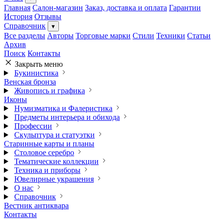
Главная
Салон-магазин
Заказ, доставка и оплата
Гарантии
История
Отзывы
Справочник
▾
Все разделы
Авторы
Торговые марки
Стили
Техники
Статьи
Архив
Поиск
Контакты
Закрыть меню
Букинистика
Венская бронза
Живопись и графика
Иконы
Нумизматика и Фалеристика
Предметы интерьера и обихода
Профессии
Скульптура и статуэтки
Старинные карты и планы
Столовое серебро
Тематические коллекции
Техника и приборы
Ювелирные украшения
О нас
Справочник
Вестник антиквара
Контакты