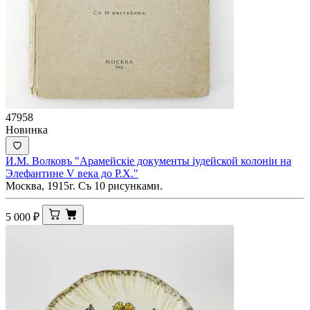
47958
Новинка
И.М. Волковъ "Арамейскiе документы iудейской колонiи на
Элефантине V века до Р.Х."
Москва, 1915г. Съ 10 рисунками.
5 000
₽