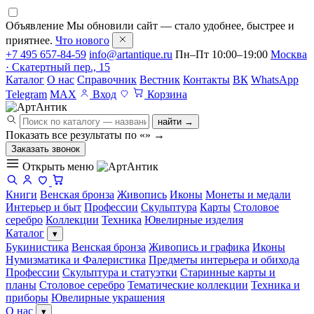
Объявление
Мы обновили сайт — стало удобнее, быстрее и
приятнее.
Что нового
+7 495 657-84-59
info@artantique.ru
Пн–Пт 10:00–19:00
Москва
· Скатертный пер., 15
Каталог
О нас
Справочник
Вестник
Контакты
ВК
WhatsApp
Telegram
MAX
Вход
Корзина
найти →
Показать все результаты по «
»
→
Заказать звонок
Открыть меню
Книги
Венская бронза
Живопись
Иконы
Монеты и медали
Интерьер и быт
Профессии
Скульптура
Карты
Столовое
серебро
Коллекции
Техника
Ювелирные изделия
Каталог
▾
Букинистика
Венская бронза
Живопись и графика
Иконы
Нумизматика и Фалеристика
Предметы интерьера и обихода
Профессии
Скульптура и статуэтки
Старинные карты и
планы
Столовое серебро
Тематические коллекции
Техника и
приборы
Ювелирные украшения
О нас
▾