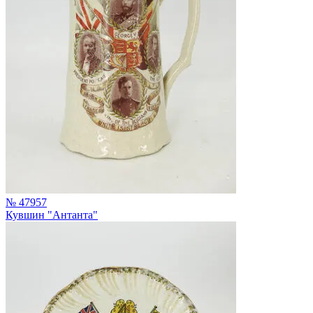
№ 47957
Кувшин "Антанта"