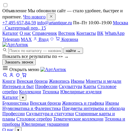
Объявление
Мы обновили сайт — стало удобнее, быстрее и
приятнее.
Что нового
+7 495 657-84-59
info@artantique.ru
Пн–Пт 10:00–19:00
Москва
· Скатертный пер., 15
Каталог
О нас
Справочник
Вестник
Контакты
ВК
WhatsApp
Telegram
MAX
Вход
Корзина
найти →
Показать все результаты по «
»
→
Заказать звонок
Открыть меню
Книги
Венская бронза
Живопись
Иконы
Монеты и медали
Интерьер и быт
Профессии
Скульптура
Карты
Столовое
серебро
Коллекции
Техника
Ювелирные изделия
Каталог
▾
Букинистика
Венская бронза
Живопись и графика
Иконы
Нумизматика и Фалеристика
Предметы интерьера и обихода
Профессии
Скульптура и статуэтки
Старинные карты и
планы
Столовое серебро
Тематические коллекции
Техника и
приборы
Ювелирные украшения
О нас
▾