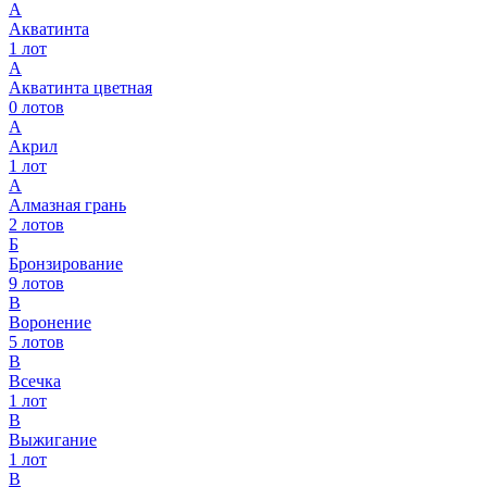
А
Акватинта
1
лот
А
Акватинта цветная
0
лотов
А
Акрил
1
лот
А
Алмазная грань
2
лотов
Б
Бронзирование
9
лотов
В
Воронение
5
лотов
В
Всечка
1
лот
В
Выжигание
1
лот
В