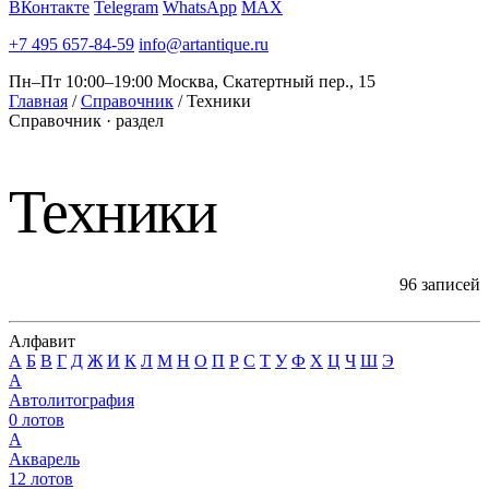
ВКонтакте
Telegram
WhatsApp
MAX
+7 495 657-84-59
info@artantique.ru
Пн–Пт 10:00–19:00
Москва, Скатертный пер., 15
Главная
/
Справочник
/
Техники
Справочник · раздел
Техники
96
записей
Алфавит
А
Б
В
Г
Д
Ж
И
К
Л
М
Н
О
П
Р
С
Т
У
Ф
Х
Ц
Ч
Ш
Э
А
Автолитография
0
лотов
А
Акварель
12
лотов