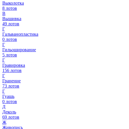
Выколотка
8
лотов
В
Вышивка
49
лотов
Г
Гальванопластика
0
лотов
Г
Гильоширование
5
лотов
Г
Гравировка
156
лотов
Г
Гранение
73
лотов
Г
Гуашь
0
лотов
Д
Деколь
69
лотов
Ж
Живопись