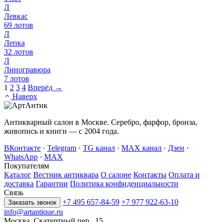
Л
Левкас
69
лотов
Л
Лепка
32
лотов
Л
Линогравюра
7
лотов
1
2
3
4
Вперёд →
Наверх
Антикварный салон в Москве. Серебро, фарфор, бронза,
живопись и книги — с 2004 года.
ВКонтакте
·
Telegram
·
TG канал
·
MAX канал
·
Дзен
·
WhatsApp
·
MAX
Покупателям
Каталог
Вестник антиквара
О салоне
Контакты
Оплата и
доставка
Гарантии
Политика конфиденциальности
Связь
+7 495 657-84-59
+7 977 922-63-10
Заказать звонок
info@artantique.ru
Москва, Скатертный пер., 15