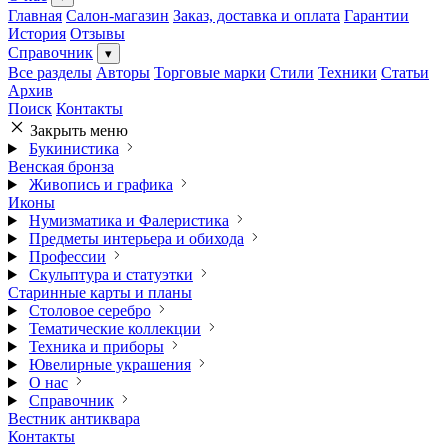
Главная
Салон-магазин
Заказ, доставка и оплата
Гарантии
История
Отзывы
Справочник
▾
Все разделы
Авторы
Торговые марки
Стили
Техники
Статьи
Архив
Поиск
Контакты
Закрыть меню
Букинистика
Венская бронза
Живопись и графика
Иконы
Нумизматика и Фалеристика
Предметы интерьера и обихода
Профессии
Скульптура и статуэтки
Старинные карты и планы
Столовое серебро
Тематические коллекции
Техника и приборы
Ювелирные украшения
О нас
Справочник
Вестник антиквара
Контакты