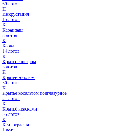
69
лотов
И
Инкрустация
15
лотов
К
Карандаш
8
лотов
К
Ковка
14
лотов
К
Крытье люстром
3
лотов
К
Крытьё золотом
30
лотов
К
Крытьё кобальтом подглазурное
21
лотов
К
Крытьё красками
55
лотов
К
Ксилография
1
лот