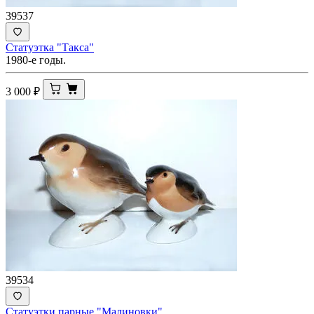
39537
Статуэтка "Такса"
1980-е годы.
3 000
₽
39534
Статуэтки парные "Малиновки"