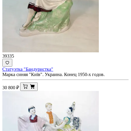
39335
Статуэтка "Бандуристка"
Марка синяя "Киïв". Украина. Конец 1950-х годов.
30 800
₽