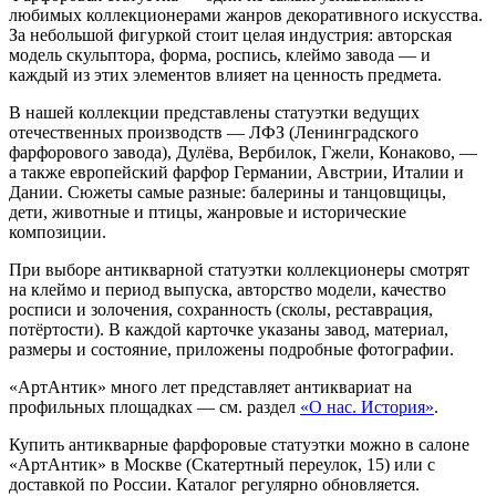
любимых коллекционерами жанров декоративного искусства.
За небольшой фигуркой стоит целая индустрия: авторская
модель скульптора, форма, роспись, клеймо завода — и
каждый из этих элементов влияет на ценность предмета.
В нашей коллекции представлены статуэтки ведущих
отечественных производств — ЛФЗ (Ленинградского
фарфорового завода), Дулёва, Вербилок, Гжели, Конаково, —
а также европейский фарфор Германии, Австрии, Италии и
Дании. Сюжеты самые разные: балерины и танцовщицы,
дети, животные и птицы, жанровые и исторические
композиции.
При выборе антикварной статуэтки коллекционеры смотрят
на клеймо и период выпуска, авторство модели, качество
росписи и золочения, сохранность (сколы, реставрация,
потёртости). В каждой карточке указаны завод, материал,
размеры и состояние, приложены подробные фотографии.
«АртАнтик» много лет представляет антиквариат на
профильных площадках — см. раздел
«О нас. История»
.
Купить антикварные фарфоровые статуэтки можно в салоне
«АртАнтик» в Москве (Скатертный переулок, 15) или с
доставкой по России. Каталог регулярно обновляется.