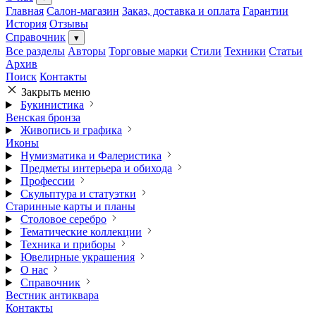
Главная
Салон-магазин
Заказ, доставка и оплата
Гарантии
История
Отзывы
Справочник
▾
Все разделы
Авторы
Торговые марки
Стили
Техники
Статьи
Архив
Поиск
Контакты
Закрыть меню
Букинистика
Венская бронза
Живопись и графика
Иконы
Нумизматика и Фалеристика
Предметы интерьера и обихода
Профессии
Скульптура и статуэтки
Старинные карты и планы
Столовое серебро
Тематические коллекции
Техника и приборы
Ювелирные украшения
О нас
Справочник
Вестник антиквара
Контакты