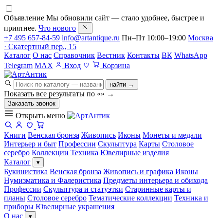
Объявление
Мы обновили сайт — стало удобнее, быстрее и
приятнее.
Что нового
+7 495 657-84-59
info@artantique.ru
Пн–Пт 10:00–19:00
Москва
· Скатертный пер., 15
Каталог
О нас
Справочник
Вестник
Контакты
ВК
WhatsApp
Telegram
MAX
Вход
Корзина
найти →
Показать все результаты по «
»
→
Заказать звонок
Открыть меню
Книги
Венская бронза
Живопись
Иконы
Монеты и медали
Интерьер и быт
Профессии
Скульптура
Карты
Столовое
серебро
Коллекции
Техника
Ювелирные изделия
Каталог
▾
Букинистика
Венская бронза
Живопись и графика
Иконы
Нумизматика и Фалеристика
Предметы интерьера и обихода
Профессии
Скульптура и статуэтки
Старинные карты и
планы
Столовое серебро
Тематические коллекции
Техника и
приборы
Ювелирные украшения
О нас
▾