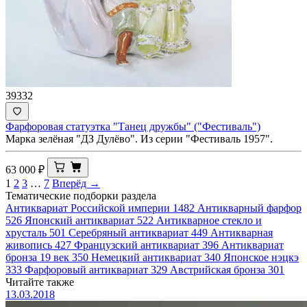
39332
Фарфоровая статуэтка "Танец дружбы" ("Фестиваль")
Марка зелёная "ДЗ Дулёво". Из серии "Фестиваль 1957".
63 000
₽
1
2
3
…
7
Вперёд →
Тематические подборки раздела
Антиквариат Российской империи
1482
Антикварный фарфор
526
Японский антиквариат
522
Антикварное стекло и
хрусталь
501
Серебряный антиквариат
449
Антикварная
живопись
427
Французский антиквариат
396
Антиквариат
бронза 19 век
350
Немецкий антиквариат
340
Японское нэцкэ
333
Фарфоровый антиквариат
329
Австрийская бронза
301
Читайте также
13.03.2018