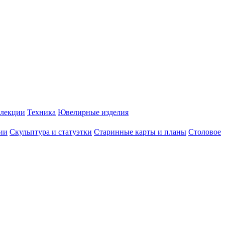
лекции
Техника
Ювелирные изделия
ии
Скульптура и статуэтки
Старинные карты и планы
Столовое