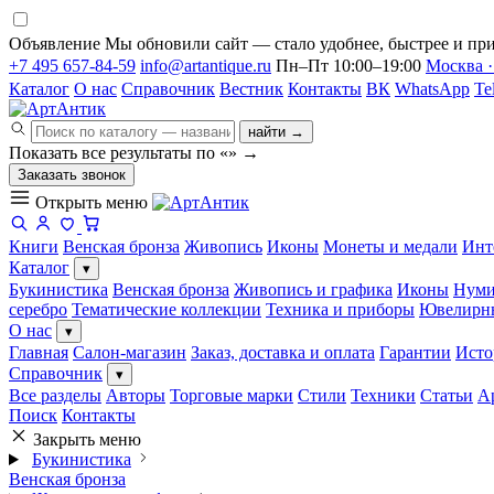
Объявление
Мы обновили сайт — стало удобнее, быстрее и при
+7 495 657-84-59
info@artantique.ru
Пн–Пт 10:00–19:00
Москва ·
Каталог
О нас
Справочник
Вестник
Контакты
ВК
WhatsApp
Te
найти →
Показать все результаты по «
»
→
Заказать звонок
Открыть меню
Книги
Венская бронза
Живопись
Иконы
Монеты и медали
Инт
Каталог
▾
Букинистика
Венская бронза
Живопись и графика
Иконы
Нуми
серебро
Тематические коллекции
Техника и приборы
Ювелирн
О нас
▾
Главная
Салон-магазин
Заказ, доставка и оплата
Гарантии
Исто
Справочник
▾
Все разделы
Авторы
Торговые марки
Стили
Техники
Статьи
А
Поиск
Контакты
Закрыть меню
Букинистика
Венская бронза