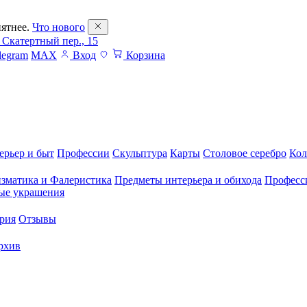
ятнее.
Что нового
 Скатертный пер., 15
legram
MAX
Вход
Корзина
ерьер и быт
Профессии
Скульптура
Карты
Столовое серебро
Кол
зматика и Фалеристика
Предметы интерьера и обихода
Професс
ые украшения
рия
Отзывы
рхив