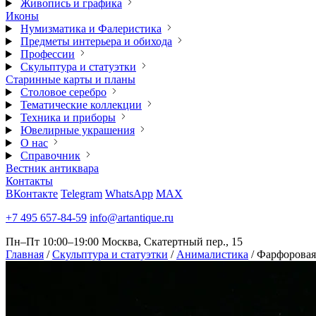
Живопись и графика
Иконы
Нумизматика и Фалеристика
Предметы интерьера и обихода
Профессии
Скульптура и статуэтки
Старинные карты и планы
Столовое серебро
Тематические коллекции
Техника и приборы
Ювелирные украшения
О нас
Справочник
Вестник антиквара
Контакты
ВКонтакте
Telegram
WhatsApp
MAX
+7 495 657-84-59
info@artantique.ru
Пн–Пт 10:00–19:00
Москва, Скатертный пер., 15
Главная
/
Скульптура и статуэтки
/
Анималистика
/
Фарфоровая 