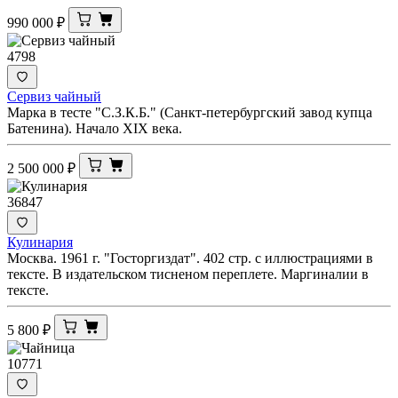
990 000
₽
4798
Сервиз чайный
Марка в тесте "С.З.К.Б." (Санкт-петербургский завод купца
Батенина). Начало XIX века.
2 500 000
₽
36847
Кулинария
Москва. 1961 г. "Госторгиздат". 402 стр. с иллюстрациями в
тексте. В издательском тисненом переплете. Маргиналии в
тексте.
5 800
₽
10771