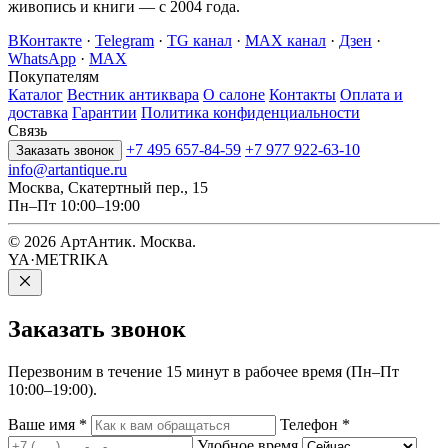
живопись и книги — с 2004 года.
ВКонтакте
·
Telegram
·
TG канал
·
MAX канал
·
Дзен
·
WhatsApp
·
MAX
Покупателям
Каталог
Вестник антиквара
О салоне
Контакты
Оплата и
доставка
Гарантии
Политика конфиденциальности
Связь
+7 495 657-84-59
+7 977 922-63-10
Заказать звонок
info@artantique.ru
Москва, Скатертный пер., 15
Пн–Пт 10:00–19:00
© 2026 АртАнтик. Москва.
YA·METRIKA
Заказать
звонок
Перезвоним в течение 15 минут в рабочее время (Пн–Пт
10:00–19:00).
Ваше имя
*
Телефон
*
Удобное время