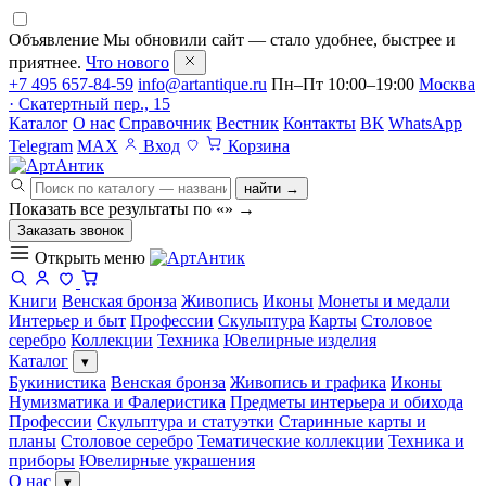
Объявление
Мы обновили сайт — стало удобнее, быстрее и
приятнее.
Что нового
+7 495 657-84-59
info@artantique.ru
Пн–Пт 10:00–19:00
Москва
· Скатертный пер., 15
Каталог
О нас
Справочник
Вестник
Контакты
ВК
WhatsApp
Telegram
MAX
Вход
Корзина
найти →
Показать все результаты по «
»
→
Заказать звонок
Открыть меню
Книги
Венская бронза
Живопись
Иконы
Монеты и медали
Интерьер и быт
Профессии
Скульптура
Карты
Столовое
серебро
Коллекции
Техника
Ювелирные изделия
Каталог
▾
Букинистика
Венская бронза
Живопись и графика
Иконы
Нумизматика и Фалеристика
Предметы интерьера и обихода
Профессии
Скульптура и статуэтки
Старинные карты и
планы
Столовое серебро
Тематические коллекции
Техника и
приборы
Ювелирные украшения
О нас
▾