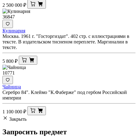
2 500 000
₽
36847
Кулинария
Москва. 1961 г. "Госторгиздат". 402 стр. с иллюстрациями в
тексте. В издательском тисненом переплете. Маргиналии в
тексте.
5 800
₽
10771
Чайница
Серебро 84". Клеймо "К.Фаберже" под гербом Российской
империи
1 100 000
₽
Закрыть
Запросить
предмет