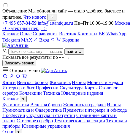
Объявление
Мы обновили сайт — стало удобнее, быстрее и
приятнее.
Что нового
+7 495 657-84-59
info@artantique.ru
Пн–Пт 10:00–19:00
Москва
· Скатертный пер., 15
Каталог
О нас
Справочник
Вестник
Контакты
ВК
WhatsApp
Telegram
MAX
Вход
Корзина
найти →
Показать все результаты по «
»
→
Заказать звонок
Открыть меню
Книги
Венская бронза
Живопись
Иконы
Монеты и медали
Интерьер и быт
Профессии
Скульптура
Карты
Столовое
серебро
Коллекции
Техника
Ювелирные изделия
Каталог
▾
Букинистика
Венская бронза
Живопись и графика
Иконы
Нумизматика и Фалеристика
Предметы интерьера и обихода
Профессии
Скульптура и статуэтки
Старинные карты и
планы
Столовое серебро
Тематические коллекции
Техника и
приборы
Ювелирные украшения
О нас
▾