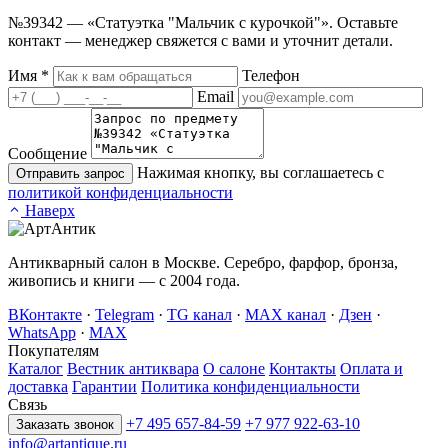
№39342 — «Статуэтка "Мальчик с курочкой"». Оставьте
контакт — менеджер свяжется с вами и уточнит детали.
Имя
*
Телефон
Email
Сообщение
Нажимая кнопку, вы соглашаетесь с
Отправить запрос
политикой конфиденциальности
Наверх
Антикварный салон в Москве. Серебро, фарфор, бронза,
живопись и книги — с 2004 года.
ВКонтакте
·
Telegram
·
TG канал
·
MAX канал
·
Дзен
·
WhatsApp
·
MAX
Покупателям
Каталог
Вестник антиквара
О салоне
Контакты
Оплата и
доставка
Гарантии
Политика конфиденциальности
Связь
+7 495 657-84-59
+7 977 922-63-10
Заказать звонок
info@artantique.ru