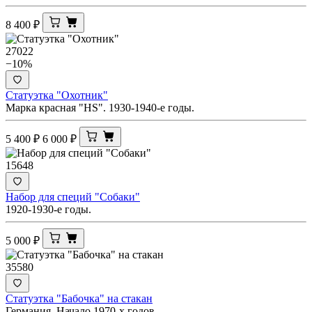
8 400
₽
27022
−10%
Статуэтка "Охотник"
Марка красная "HS". 1930-1940-е годы.
5 400
₽
6 000
₽
15648
Набор для специй "Собаки"
1920-1930-е годы.
5 000
₽
35580
Статуэтка "Бабочка" на стакан
Германия. Начало 1970-х годов.