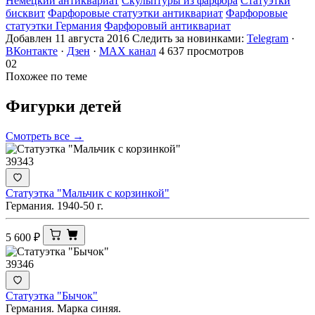
Немецкий антиквариат
Скульптуры из фарфора
Статуэтки
бисквит
Фарфоровые статуэтки антиквариат
Фарфоровые
статуэтки Германия
Фарфоровый антиквариат
Добавлен 11 августа 2016
Следить за новинками:
Telegram
·
ВКонтакте
·
Дзен
·
MAX канал
4 637 просмотров
02
Похожее по теме
Фигурки
детей
Смотреть все →
39343
Статуэтка "Мальчик с корзинкой"
Германия. 1940-50 г.
5 600
₽
39346
Статуэтка "Бычок"
Германия. Марка синяя.