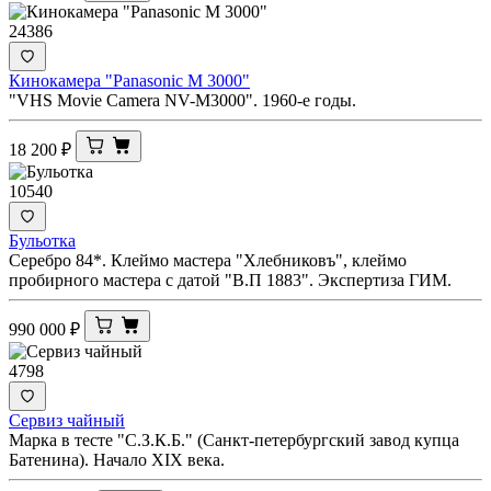
24386
Кинокамера "Panasonic M 3000"
"VHS Movie Camera NV-M3000". 1960-е годы.
18 200
₽
10540
Бульотка
Серебро 84*. Клеймо мастера "Хлебниковъ", клеймо
пробирного мастера с датой "В.П 1883". Экспертиза ГИМ.
990 000
₽
4798
Сервиз чайный
Марка в тесте "С.З.К.Б." (Санкт-петербургский завод купца
Батенина). Начало XIX века.