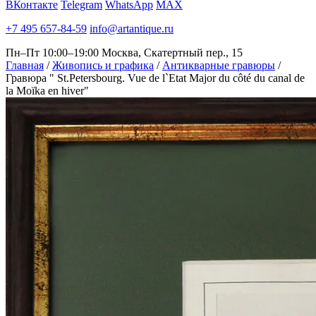
ВКонтакте
Telegram
WhatsApp
MAX
+7 495 657-84-59
info@artantique.ru
Пн–Пт 10:00–19:00
Москва, Скатертный пер., 15
Главная
/
Живопись и графика
/
Антикварные гравюры
/
Гравюра " St.Petersbourg. Vue de l`Etat Major du côté du canal de
la Moïka en hiver"