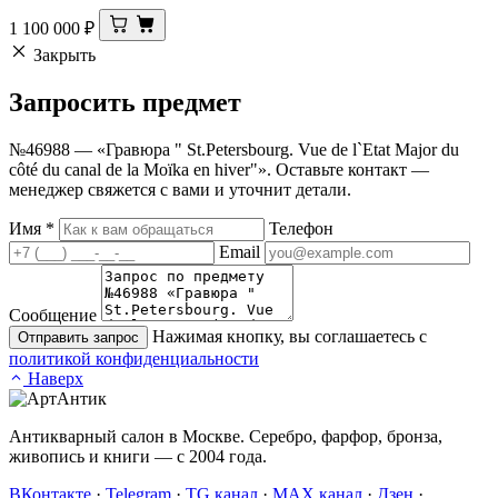
1 100 000
₽
Закрыть
Запросить
предмет
№46988 — «Гравюра " St.Petersbourg. Vue de l`Etat Major du
côté du canal de la Moïka en hiver"». Оставьте контакт —
менеджер свяжется с вами и уточнит детали.
Имя
*
Телефон
Email
Сообщение
Нажимая кнопку, вы соглашаетесь с
Отправить запрос
политикой конфиденциальности
Наверх
Антикварный салон в Москве. Серебро, фарфор, бронза,
живопись и книги — с 2004 года.
ВКонтакте
·
Telegram
·
TG канал
·
MAX канал
·
Дзен
·