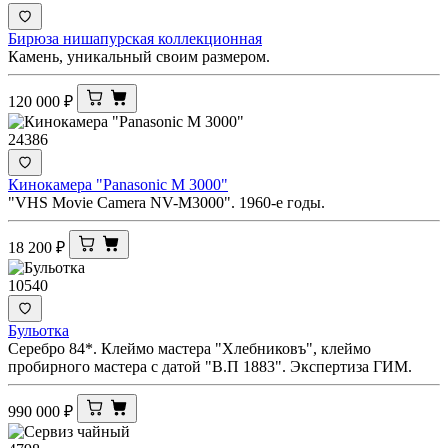
Бирюза нишапурская коллекционная
Камень, уникальный своим размером.
120 000
₽
24386
Кинокамера "Panasonic M 3000"
"VHS Movie Camera NV-M3000". 1960-е годы.
18 200
₽
10540
Бульотка
Серебро 84*. Клеймо мастера "Хлебниковъ", клеймо
пробирного мастера с датой "В.П 1883". Экспертиза ГИМ.
990 000
₽