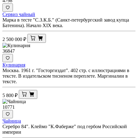
4798
Сервиз чайный
Марка в тесте "С.З.К.Б." (Санкт-петербургский завод купца
Батенина). Начало XIX века.
2 500 000
₽
36847
Кулинария
Москва. 1961 г. "Госторгиздат". 402 стр. с иллюстрациями в
тексте. В издательском тисненом переплете. Маргиналии в
тексте.
5 800
₽
10771
Чайница
Серебро 84". Клеймо "К.Фаберже" под гербом Российской
империи