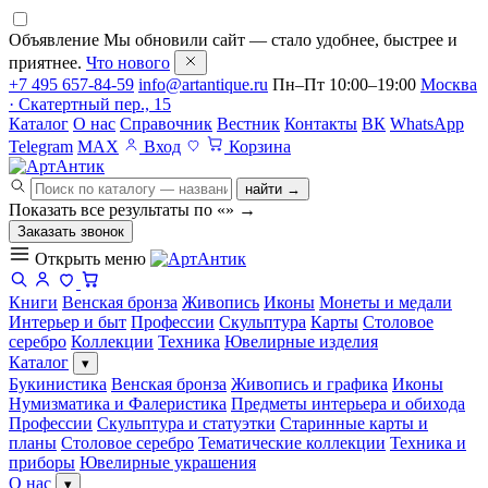
Объявление
Мы обновили сайт — стало удобнее, быстрее и
приятнее.
Что нового
+7 495 657-84-59
info@artantique.ru
Пн–Пт 10:00–19:00
Москва
· Скатертный пер., 15
Каталог
О нас
Справочник
Вестник
Контакты
ВК
WhatsApp
Telegram
MAX
Вход
Корзина
найти →
Показать все результаты по «
»
→
Заказать звонок
Открыть меню
Книги
Венская бронза
Живопись
Иконы
Монеты и медали
Интерьер и быт
Профессии
Скульптура
Карты
Столовое
серебро
Коллекции
Техника
Ювелирные изделия
Каталог
▾
Букинистика
Венская бронза
Живопись и графика
Иконы
Нумизматика и Фалеристика
Предметы интерьера и обихода
Профессии
Скульптура и статуэтки
Старинные карты и
планы
Столовое серебро
Тематические коллекции
Техника и
приборы
Ювелирные украшения
О нас
▾