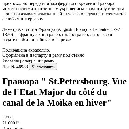
превосходно передаёт атмосферу того времени. Гравюра
может послужить отличным украшением в квартиру или дом
– она показывает изысканный вкус его владельца и сочетается
с любым интерьером.
Леметр Августин Франсуа (Augustin François Lemaitre, 1797–
1870) — французский гравер, иллюстратор, литограф и
издатель. Жил и работал в Париже
Подкрашена акварелью.
Оформлена в паспарту и раму под стекло.
Указаны размеры по раме.
Лот № 46988
сохранить
Гравюра " St.Petersbourg. Vue
de l`Etat Major du côté du
canal de la Moïka en hiver"
Цена
21 000
₽
В наличии