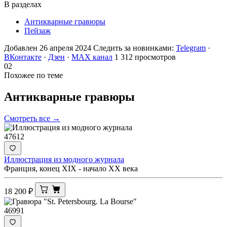
В разделах
Антикварные гравюры
Пейзаж
Добавлен 26 апреля 2024
Следить за новинками:
Telegram
·
ВКонтакте
·
Дзен
·
MAX канал
1 312 просмотров
02
Похожее по теме
Антикварные
гравюры
Смотреть все →
47612
Иллюстрация из модного журнала
Франция, конец XIX - начало XX века
18 200
₽
46991