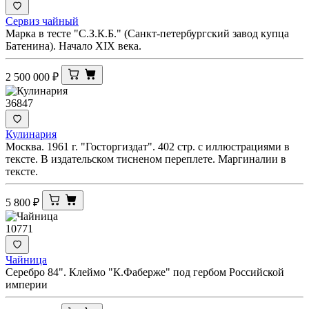
Сервиз чайный
Марка в тесте "С.З.К.Б." (Санкт-петербургский завод купца
Батенина). Начало XIX века.
2 500 000
₽
36847
Кулинария
Москва. 1961 г. "Госторгиздат". 402 стр. с иллюстрациями в
тексте. В издательском тисненом переплете. Маргиналии в
тексте.
5 800
₽
10771
Чайница
Серебро 84". Клеймо "К.Фаберже" под гербом Российской
империи