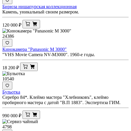
Бирюза нишапурская коллекционная
Камень, уникальный своим размером.
120 000
₽
24386
Кинокамера "Panasonic M 3000"
"VHS Movie Camera NV-M3000". 1960-е годы.
18 200
₽
10540
Бульотка
Серебро 84*. Клеймо мастера "Хлебниковъ", клеймо
пробирного мастера с датой "В.П 1883". Экспертиза ГИМ.
990 000
₽
4798