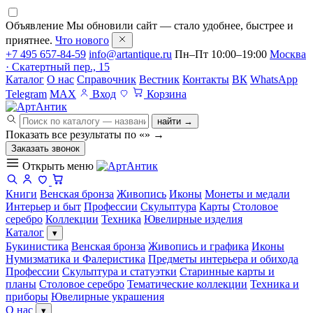
Объявление
Мы обновили сайт — стало удобнее, быстрее и
приятнее.
Что нового
+7 495 657-84-59
info@artantique.ru
Пн–Пт 10:00–19:00
Москва
· Скатертный пер., 15
Каталог
О нас
Справочник
Вестник
Контакты
ВК
WhatsApp
Telegram
MAX
Вход
Корзина
найти →
Показать все результаты по «
»
→
Заказать звонок
Открыть меню
Книги
Венская бронза
Живопись
Иконы
Монеты и медали
Интерьер и быт
Профессии
Скульптура
Карты
Столовое
серебро
Коллекции
Техника
Ювелирные изделия
Каталог
▾
Букинистика
Венская бронза
Живопись и графика
Иконы
Нумизматика и Фалеристика
Предметы интерьера и обихода
Профессии
Скульптура и статуэтки
Старинные карты и
планы
Столовое серебро
Тематические коллекции
Техника и
приборы
Ювелирные украшения
О нас
▾