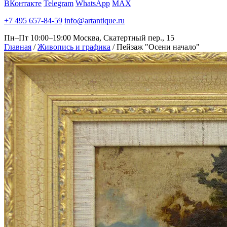
ВКонтакте
Telegram
WhatsApp
MAX
+7 495 657-84-59
info@artantique.ru
Пн–Пт 10:00–19:00
Москва, Скатертный пер., 15
Главная
/
Живопись и графика
/
Пейзаж "Осени начало"