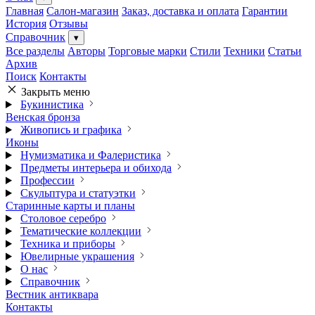
Главная
Салон-магазин
Заказ, доставка и оплата
Гарантии
История
Отзывы
Справочник
▾
Все разделы
Авторы
Торговые марки
Стили
Техники
Статьи
Архив
Поиск
Контакты
Закрыть меню
Букинистика
Венская бронза
Живопись и графика
Иконы
Нумизматика и Фалеристика
Предметы интерьера и обихода
Профессии
Скульптура и статуэтки
Старинные карты и планы
Столовое серебро
Тематические коллекции
Техника и приборы
Ювелирные украшения
О нас
Справочник
Вестник антиквара
Контакты