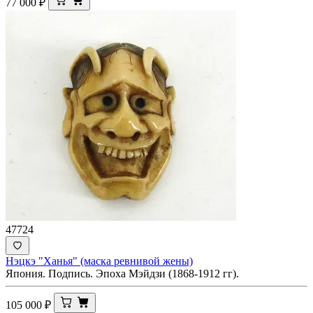
77 000
₽
47724
Нэцкэ "Ханья" (маска ревнивой жены)
Япония. Подпись. Эпоха Мэйдзи (1868-1912 гг).
105 000
₽