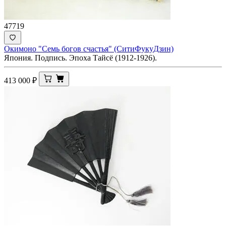
47719
Окимоно "Семь богов счастья" (СитиФукуДзин)
Япония. Подпись. Эпоха Тайсё (1912-1926).
413 000
₽