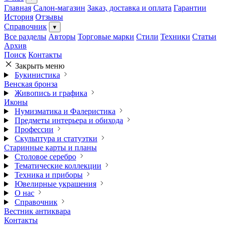
Главная
Салон-магазин
Заказ, доставка и оплата
Гарантии
История
Отзывы
Справочник
▾
Все разделы
Авторы
Торговые марки
Стили
Техники
Статьи
Архив
Поиск
Контакты
Закрыть меню
Букинистика
Венская бронза
Живопись и графика
Иконы
Нумизматика и Фалеристика
Предметы интерьера и обихода
Профессии
Скульптура и статуэтки
Старинные карты и планы
Столовое серебро
Тематические коллекции
Техника и приборы
Ювелирные украшения
О нас
Справочник
Вестник антиквара
Контакты