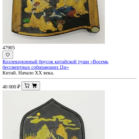
47905
Коллекционный брусок китайской туши «Восемь
бессмертных собирающих Ци»
Китай. Начало XX века.
40 000
₽