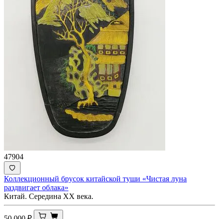
47904
Коллекционный брусок китайской туши «Чистая луна
раздвигает облака»
Китай. Середина ХХ века.
50 000
₽