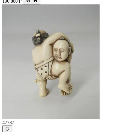
100 800
₽
47787