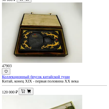
47903
Коллекционный брусок китайской туши
Китай, конец XIX - первая половина XX века
120 000
₽