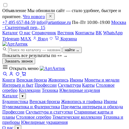
Объявление
Мы обновили сайт — стало удобнее, быстрее и
приятнее.
Что нового
+7 495 657-84-59
info@artantique.ru
Пн–Пт 10:00–19:00
Москва
· Скатертный пер., 15
Каталог
О нас
Справочник
Вестник
Контакты
ВК
WhatsApp
Telegram
MAX
Вход
Корзина
найти →
Показать все результаты по «
»
→
Заказать звонок
Открыть меню
Книги
Венская бронза
Живопись
Иконы
Монеты и медали
Интерьер и быт
Профессии
Скульптура
Карты
Столовое
серебро
Коллекции
Техника
Ювелирные изделия
Каталог
▾
Букинистика
Венская бронза
Живопись и графика
Иконы
Нумизматика и Фалеристика
Предметы интерьера и обихода
Профессии
Скульптура и статуэтки
Старинные карты и
планы
Столовое серебро
Тематические коллекции
Техника и
приборы
Ювелирные украшения
О нас
▾