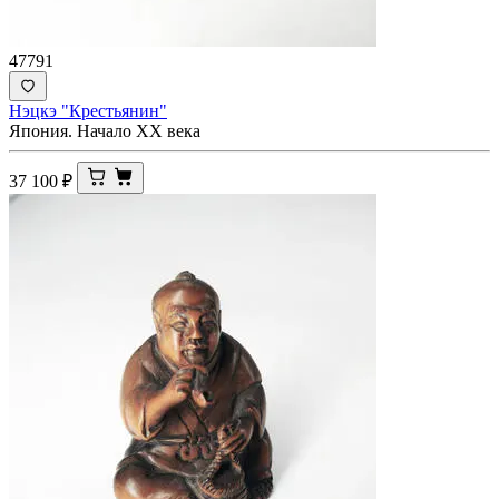
47791
Нэцкэ "Крестьянин"
Япония. Начало XX века
37 100
₽