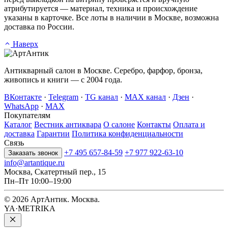
атрибутируется — материал, техника и происхождение
указаны в карточке. Все лоты в наличии в Москве, возможна
доставка по России.
Наверх
Антикварный салон в Москве. Серебро, фарфор, бронза,
живопись и книги — с 2004 года.
ВКонтакте
·
Telegram
·
TG канал
·
MAX канал
·
Дзен
·
WhatsApp
·
MAX
Покупателям
Каталог
Вестник антиквара
О салоне
Контакты
Оплата и
доставка
Гарантии
Политика конфиденциальности
Связь
+7 495 657-84-59
+7 977 922-63-10
Заказать звонок
info@artantique.ru
Москва, Скатертный пер., 15
Пн–Пт 10:00–19:00
© 2026 АртАнтик. Москва.
YA·METRIKA