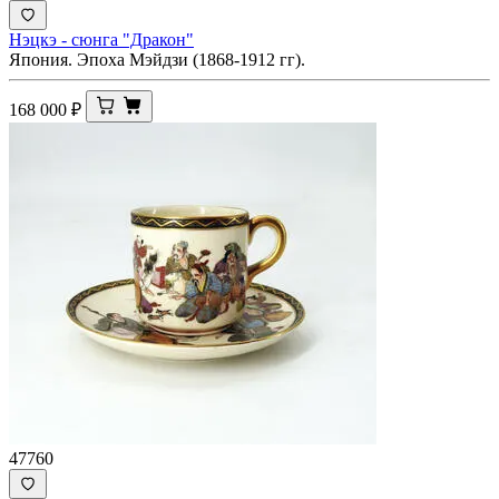
Нэцкэ - сюнга "Дракон"
Япония. Эпоха Мэйдзи (1868-1912 гг).
168 000
₽
47760