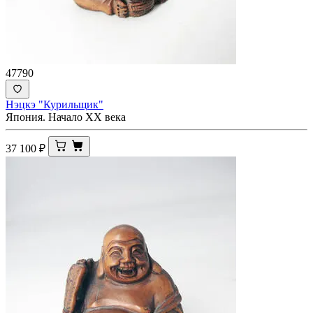
47790
Нэцкэ "Курильщик"
Япония. Начало XX века
37 100
₽