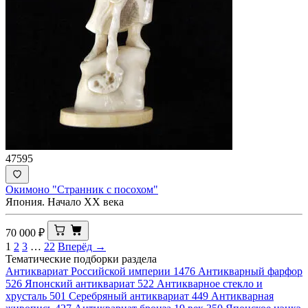
47595
Окимоно "Странник с посохом"
Япония. Начало XX века
70 000
₽
1
2
3
…
22
Вперёд →
Тематические подборки раздела
Антиквариат Российской империи
1476
Антикварный фарфор
526
Японский антиквариат
522
Антикварное стекло и
хрусталь
501
Серебряный антиквариат
449
Антикварная