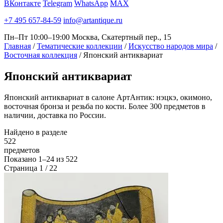
ВКонтакте
Telegram
WhatsApp
MAX
+7 495 657-84-59
info@artantique.ru
Пн–Пт 10:00–19:00
Москва, Скатертный пер., 15
Главная
/
Тематические коллекции
/
Искусство народов мира
/
Восточная коллекция
/
Японский антиквариат
Японский
антиквариат
Японский антиквариат в салоне АртАнтик: нэцкэ, окимоно,
восточная бронза и резьба по кости. Более 300 предметов в
наличии, доставка по России.
Найдено в разделе
522
предметов
Показано
1–24
из
522
Страница 1 / 22