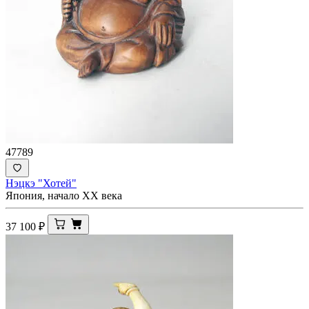
47789
Нэцкэ "Хотей"
Япония, начало ХХ века
37 100
₽