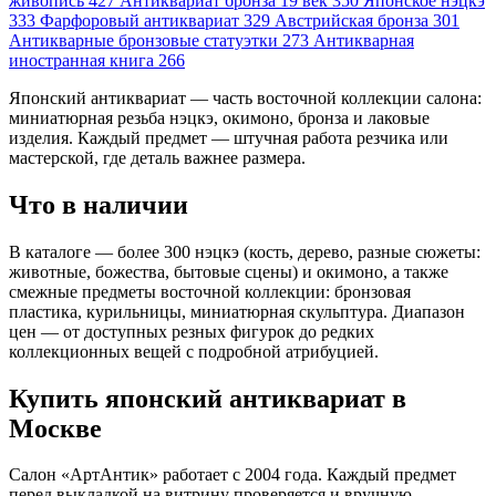
живопись
427
Антиквариат бронза 19 век
350
Японское нэцкэ
333
Фарфоровый антиквариат
329
Австрийская бронза
301
Антикварные бронзовые статуэтки
273
Антикварная
иностранная книга
266
Японский антиквариат — часть восточной коллекции салона:
миниатюрная резьба нэцкэ, окимоно, бронза и лаковые
изделия. Каждый предмет — штучная работа резчика или
мастерской, где деталь важнее размера.
Что в наличии
В каталоге — более 300 нэцкэ (кость, дерево, разные сюжеты:
животные, божества, бытовые сцены) и окимоно, а также
смежные предметы восточной коллекции: бронзовая
пластика, курильницы, миниатюрная скульптура. Диапазон
цен — от доступных резных фигурок до редких
коллекционных вещей с подробной атрибуцией.
Купить японский антиквариат в
Москве
Салон «АртАнтик» работает с 2004 года. Каждый предмет
перед выкладкой на витрину проверяется и вручную