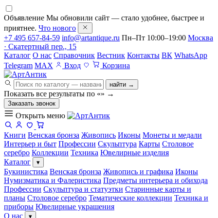
Объявление
Мы обновили сайт — стало удобнее, быстрее и
приятнее.
Что нового
+7 495 657-84-59
info@artantique.ru
Пн–Пт 10:00–19:00
Москва
· Скатертный пер., 15
Каталог
О нас
Справочник
Вестник
Контакты
ВК
WhatsApp
Telegram
MAX
Вход
Корзина
найти →
Показать все результаты по «
»
→
Заказать звонок
Открыть меню
Книги
Венская бронза
Живопись
Иконы
Монеты и медали
Интерьер и быт
Профессии
Скульптура
Карты
Столовое
серебро
Коллекции
Техника
Ювелирные изделия
Каталог
▾
Букинистика
Венская бронза
Живопись и графика
Иконы
Нумизматика и Фалеристика
Предметы интерьера и обихода
Профессии
Скульптура и статуэтки
Старинные карты и
планы
Столовое серебро
Тематические коллекции
Техника и
приборы
Ювелирные украшения
О нас
▾