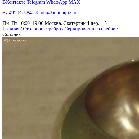
ВКонтакте
Telegram
WhatsApp
MAX
+7 495 657-84-59
info@artantique.ru
Пн–Пт 10:00–19:00
Москва, Скатертный пер., 15
Главная
/
Столовое серебро
/
Сервировочное серебро
/
Солонка