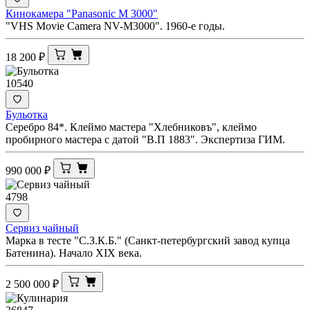
Кинокамера "Panasonic M 3000"
"VHS Movie Camera NV-M3000". 1960-е годы.
18 200
₽
10540
Бульотка
Серебро 84*. Клеймо мастера "Хлебниковъ", клеймо
пробирного мастера с датой "В.П 1883". Экспертиза ГИМ.
990 000
₽
4798
Сервиз чайный
Марка в тесте "С.З.К.Б." (Санкт-петербургский завод купца
Батенина). Начало XIX века.
2 500 000
₽