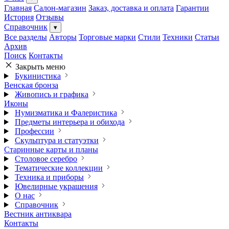
Главная
Салон-магазин
Заказ, доставка и оплата
Гарантии
История
Отзывы
Справочник
▾
Все разделы
Авторы
Торговые марки
Стили
Техники
Статьи
Архив
Поиск
Контакты
Закрыть меню
Букинистика
Венская бронза
Живопись и графика
Иконы
Нумизматика и Фалеристика
Предметы интерьера и обихода
Профессии
Скульптура и статуэтки
Старинные карты и планы
Столовое серебро
Тематические коллекции
Техника и приборы
Ювелирные украшения
О нас
Справочник
Вестник антиквара
Контакты