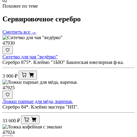
02
Похожее по теме
Сервировочное
серебро
Смотреть все →
47930
Ситечко для чая "ведёрко"
Серебро 875*. Клеймо "1БЮ" Бакинская ювелирная ф-ка.
3 900
₽
47925
Ложки парные для мёда, варенья.
Серебро 84*. Клеймо мастера "НП".
33 600
₽
47924