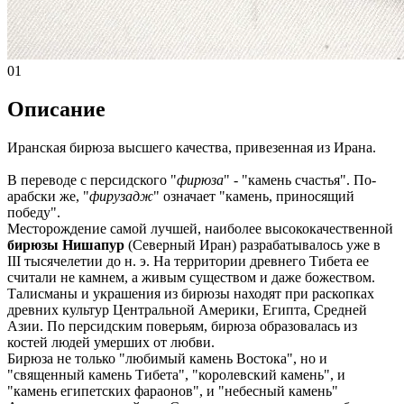
01
Описание
Иранская бирюза высшего качества, привезенная из Ирана.
В переводе с персидского "
фирюза
" - "камень счастья". По-
арабски же, "
фирузадж
" означает "камень, приносящий
победу".
Месторождение самой лучшей, наиболее высококачественной
бирюзы Нишапур
(Северный Иран) разрабатывалось уже в
III тысячелетии до н. э. На территории древнего Тибета ее
считали не камнем, а живым существом и даже божеством.
Талисманы и украшения из бирюзы находят при раскопках
древних культур Центральной Америки, Египта, Средней
Азии. По персидским поверьям, бирюза образовалась из
костей людей умерших от любви.
Бирюза не только "любимый камень Востока", но и
"священный камень Тибета", "королевский камень", и
"камень египетских фараонов", и "небесный камень"