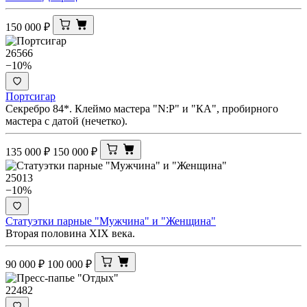
150 000
₽
26566
−10%
Портсигар
Секребро 84*. Клеймо мастера "N:Р" и "КА", пробирного
мастера с датой (нечетко).
135 000
₽
150 000
₽
25013
−10%
Статуэтки парные "Мужчина" и "Женщина"
Вторая половина XIX века.
90 000
₽
100 000
₽
22482