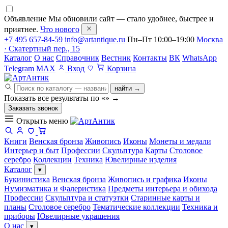
Объявление
Мы обновили сайт — стало удобнее, быстрее и
приятнее.
Что нового
+7 495 657-84-59
info@artantique.ru
Пн–Пт 10:00–19:00
Москва
· Скатертный пер., 15
Каталог
О нас
Справочник
Вестник
Контакты
ВК
WhatsApp
Telegram
MAX
Вход
Корзина
найти →
Показать все результаты по «
»
→
Заказать звонок
Открыть меню
Книги
Венская бронза
Живопись
Иконы
Монеты и медали
Интерьер и быт
Профессии
Скульптура
Карты
Столовое
серебро
Коллекции
Техника
Ювелирные изделия
Каталог
▾
Букинистика
Венская бронза
Живопись и графика
Иконы
Нумизматика и Фалеристика
Предметы интерьера и обихода
Профессии
Скульптура и статуэтки
Старинные карты и
планы
Столовое серебро
Тематические коллекции
Техника и
приборы
Ювелирные украшения
О нас
▾