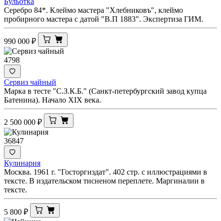
Бульотка
Серебро 84*. Клеймо мастера "Хлебниковъ", клеймо
пробирного мастера с датой "В.П 1883". Экспертиза ГИМ.
990 000
₽
4798
Сервиз чайный
Марка в тесте "С.З.К.Б." (Санкт-петербургский завод купца
Батенина). Начало XIX века.
2 500 000
₽
36847
Кулинария
Москва. 1961 г. "Госторгиздат". 402 стр. с иллюстрациями в
тексте. В издательском тисненом переплете. Маргиналии в
тексте.
5 800
₽