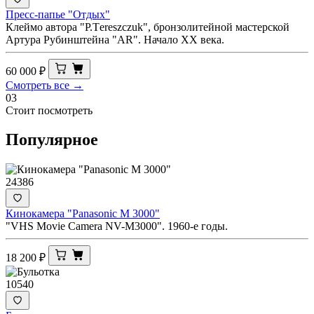
Пресс-папье "Отдых"
Клеймо автора "Р.Тereszczuk", бронзолитейной мастерской
Артура Рубинштейна "AR". Начало ХХ века.
60 000
₽
Смотреть все →
03
Стоит посмотреть
Популярное
24386
Кинокамера "Panasonic M 3000"
"VHS Movie Camera NV-M3000". 1960-е годы.
18 200
₽
10540