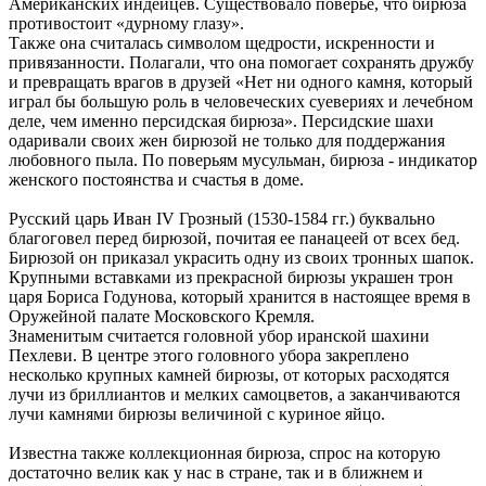
Американских индейцев. Существовало поверье, что бирюза
противостоит «дурному глазу».
Также она считалась символом щедрости, искренности и
привязанности. Полагали, что она помогает сохранять дружбу
и превращать врагов в друзей «Нет ни одного камня, который
играл бы большую роль в человеческих суевериях и лечебном
деле, чем именно персидская бирюза». Персидские шахи
одаривали своих жен бирюзой не только для поддержания
любовного пыла. По поверьям мусульман, бирюза - индикатор
женского постоянства и счастья в доме.
Русский царь Иван IV Грозный (1530-1584 гг.) буквально
благоговел перед бирюзой, почитая ее панацеей от всех бед.
Бирюзой он приказал украсить одну из своих тронных шапок.
Крупными вставками из прекрасной бирюзы украшен трон
царя Бориса Годунова, который хранится в настоящее время в
Оружейной палате Московского Кремля.
Знаменитым считается головной убор иранской шахини
Пехлеви. В центре этого головного убора закреплено
несколько крупных камней бирюзы, от которых расходятся
лучи из бриллиантов и мелких самоцветов, а заканчиваются
лучи камнями бирюзы величиной с куриное яйцо.
Известна также коллекционная бирюза, спрос на которую
достаточно велик как у нас в стране, так и в ближнем и