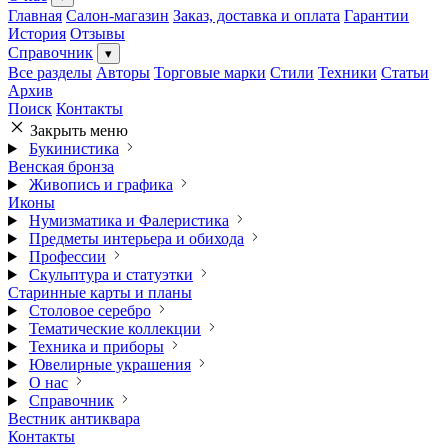
Главная
Салон-магазин
Заказ, доставка и оплата
Гарантии
История
Отзывы
Справочник
▾
Все разделы
Авторы
Торговые марки
Стили
Техники
Статьи
Архив
Поиск
Контакты
Закрыть меню
Букинистика
Венская бронза
Живопись и графика
Иконы
Нумизматика и Фалеристика
Предметы интерьера и обихода
Профессии
Скульптура и статуэтки
Старинные карты и планы
Столовое серебро
Тематические коллекции
Техника и приборы
Ювелирные украшения
О нас
Справочник
Вестник антиквара
Контакты