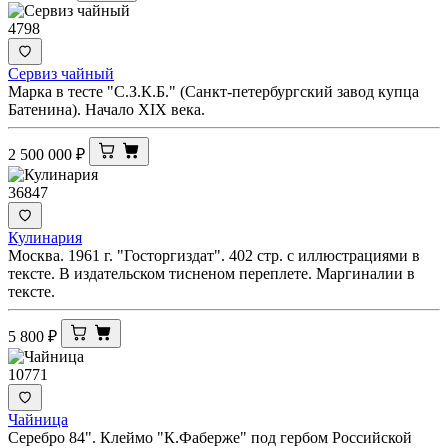
4798
Сервиз чайный
Марка в тесте "С.З.К.Б." (Санкт-петербургский завод купца
Батенина). Начало XIX века.
2 500 000
₽
36847
Кулинария
Москва. 1961 г. "Госторгиздат". 402 стр. с иллюстрациями в
тексте. В издательском тисненом переплете. Маргиналии в
тексте.
5 800
₽
10771
Чайница
Серебро 84". Клеймо "К.Фаберже" под гербом Российской