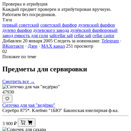
Проверка и атрибуция
Каждый предмет проверен и атрибутирован вручную.
Работаем без посредников.
Тэги
первый советский
советский фарфор
дулевский фарфор
дулево фарфор
дулевского завода
дулёвский фарфоровый
завод емкость для соли
saltcellar salt
cellar salt
cellar castor
Добавлен 20 января 2005
Следить за новинками:
Telegram
·
ВКонтакте
·
Дзен
·
MAX канал
251 просмотр
02
Похожее по теме
Предметы для
сервировки
Смотреть все →
47930
Ситечко для чая "ведёрко"
Серебро 875*. Клеймо "1БЮ" Бакинская ювелирная ф-ка.
3 900
₽