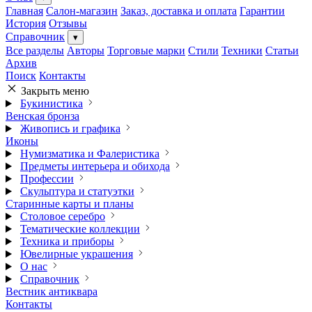
Главная
Салон-магазин
Заказ, доставка и оплата
Гарантии
История
Отзывы
Справочник
▾
Все разделы
Авторы
Торговые марки
Стили
Техники
Статьи
Архив
Поиск
Контакты
Закрыть меню
Букинистика
Венская бронза
Живопись и графика
Иконы
Нумизматика и Фалеристика
Предметы интерьера и обихода
Профессии
Скульптура и статуэтки
Старинные карты и планы
Столовое серебро
Тематические коллекции
Техника и приборы
Ювелирные украшения
О нас
Справочник
Вестник антиквара
Контакты