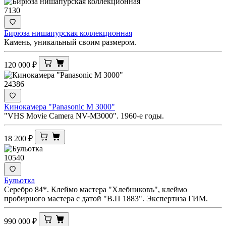
7130
Бирюза нишапурская коллекционная
Камень, уникальный своим размером.
120 000
₽
24386
Кинокамера "Panasonic M 3000"
"VHS Movie Camera NV-M3000". 1960-е годы.
18 200
₽
10540
Бульотка
Серебро 84*. Клеймо мастера "Хлебниковъ", клеймо
пробирного мастера с датой "В.П 1883". Экспертиза ГИМ.
990 000
₽