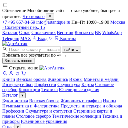
Объявление
Мы обновили сайт — стало удобнее, быстрее и
приятнее.
Что нового
+7 495 657-84-59
info@artantique.ru
Пн–Пт 10:00–19:00
Москва
· Скатертный пер., 15
Каталог
О нас
Справочник
Вестник
Контакты
ВК
WhatsApp
Telegram
MAX
Вход
Корзина
найти →
Показать все результаты по «
»
→
Заказать звонок
Открыть меню
Книги
Венская бронза
Живопись
Иконы
Монеты и медали
Интерьер и быт
Профессии
Скульптура
Карты
Столовое
серебро
Коллекции
Техника
Ювелирные изделия
Каталог
▾
Букинистика
Венская бронза
Живопись и графика
Иконы
Нумизматика и Фалеристика
Предметы интерьера и обихода
Профессии
Скульптура и статуэтки
Старинные карты и
планы
Столовое серебро
Тематические коллекции
Техника и
приборы
Ювелирные украшения
О нас
▾