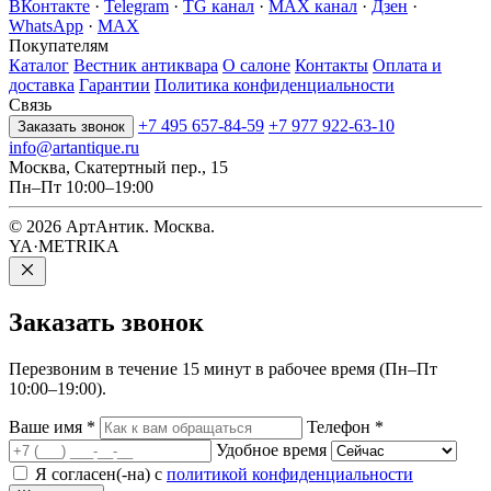
ВКонтакте
·
Telegram
·
TG канал
·
MAX канал
·
Дзен
·
WhatsApp
·
MAX
Покупателям
Каталог
Вестник антиквара
О салоне
Контакты
Оплата и
доставка
Гарантии
Политика конфиденциальности
Связь
+7 495 657-84-59
+7 977 922-63-10
Заказать звонок
info@artantique.ru
Москва, Скатертный пер., 15
Пн–Пт 10:00–19:00
© 2026 АртАнтик. Москва.
YA·METRIKA
Заказать
звонок
Перезвоним в течение 15 минут в рабочее время (Пн–Пт
10:00–19:00).
Ваше имя
*
Телефон
*
Удобное время
Я согласен(-на) с
политикой конфиденциальности