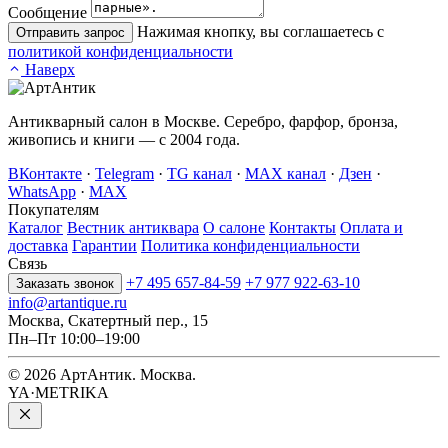
Сообщение
Нажимая кнопку, вы соглашаетесь с
Отправить запрос
политикой конфиденциальности
Наверх
Антикварный салон в Москве. Серебро, фарфор, бронза,
живопись и книги — с 2004 года.
ВКонтакте
·
Telegram
·
TG канал
·
MAX канал
·
Дзен
·
WhatsApp
·
MAX
Покупателям
Каталог
Вестник антиквара
О салоне
Контакты
Оплата и
доставка
Гарантии
Политика конфиденциальности
Связь
+7 495 657-84-59
+7 977 922-63-10
Заказать звонок
info@artantique.ru
Москва, Скатертный пер., 15
Пн–Пт 10:00–19:00
© 2026 АртАнтик. Москва.
YA·METRIKA