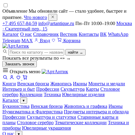
Объявление
Мы обновили сайт — стало удобнее, быстрее и
приятнее.
Что нового
+7 495 657-84-59
info@artantique.ru
Пн–Пт 10:00–19:00
Москва
· Скатертный пер., 15
Каталог
О нас
Справочник
Вестник
Контакты
ВК
WhatsApp
Telegram
MAX
Вход
Корзина
найти →
Показать все результаты по «
»
→
Заказать звонок
Открыть меню
Книги
Венская бронза
Живопись
Иконы
Монеты и медали
Интерьер и быт
Профессии
Скульптура
Карты
Столовое
серебро
Коллекции
Техника
Ювелирные изделия
Каталог
▾
Букинистика
Венская бронза
Живопись и графика
Иконы
Нумизматика и Фалеристика
Предметы интерьера и обихода
Профессии
Скульптура и статуэтки
Старинные карты и
планы
Столовое серебро
Тематические коллекции
Техника и
приборы
Ювелирные украшения
О нас
▾