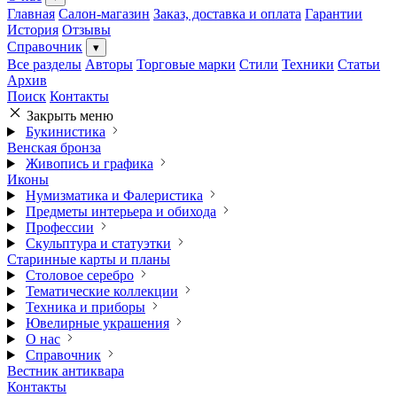
Главная
Салон-магазин
Заказ, доставка и оплата
Гарантии
История
Отзывы
Справочник
▾
Все разделы
Авторы
Торговые марки
Стили
Техники
Статьи
Архив
Поиск
Контакты
Закрыть меню
Букинистика
Венская бронза
Живопись и графика
Иконы
Нумизматика и Фалеристика
Предметы интерьера и обихода
Профессии
Скульптура и статуэтки
Старинные карты и планы
Столовое серебро
Тематические коллекции
Техника и приборы
Ювелирные украшения
О нас
Справочник
Вестник антиквара
Контакты