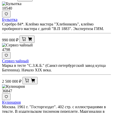
10540
Бульотка
Серебро 84*. Клеймо мастера "Хлебниковъ", клеймо
пробирного мастера с датой "В.П 1883". Экспертиза ГИМ.
990 000
₽
4798
Сервиз чайный
Марка в тесте "С.З.К.Б." (Санкт-петербургский завод купца
Батенина). Начало XIX века.
2 500 000
₽
36847
Кулинария
Москва. 1961 г. "Госторгиздат". 402 стр. с иллюстрациями в
тексте. В издательском тисненом переплете. Маргиналии в