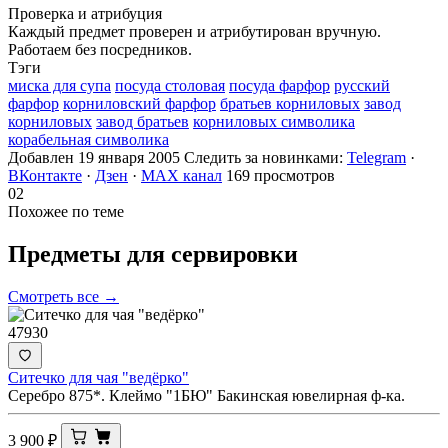
Проверка и атрибуция
Каждый предмет проверен и атрибутирован вручную.
Работаем без посредников.
Тэги
миска для супа
посуда столовая
посуда фарфор
русский
фарфор
корниловский фарфор
братьев корниловых
завод
корниловых
завод братьев
корниловых символика
корабельная символика
Добавлен 19 января 2005
Следить за новинками:
Telegram
·
ВКонтакте
·
Дзен
·
MAX канал
169 просмотров
02
Похожее по теме
Предметы для
сервировки
Смотреть все →
47930
Ситечко для чая "ведёрко"
Серебро 875*. Клеймо "1БЮ" Бакинская ювелирная ф-ка.
3 900
₽