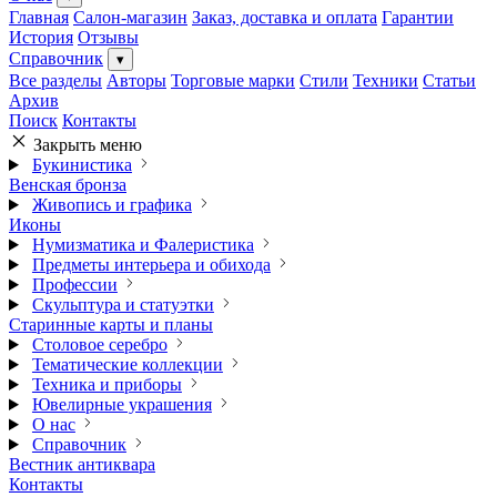
Главная
Салон-магазин
Заказ, доставка и оплата
Гарантии
История
Отзывы
Справочник
▾
Все разделы
Авторы
Торговые марки
Стили
Техники
Статьи
Архив
Поиск
Контакты
Закрыть меню
Букинистика
Венская бронза
Живопись и графика
Иконы
Нумизматика и Фалеристика
Предметы интерьера и обихода
Профессии
Скульптура и статуэтки
Старинные карты и планы
Столовое серебро
Тематические коллекции
Техника и приборы
Ювелирные украшения
О нас
Справочник
Вестник антиквара
Контакты