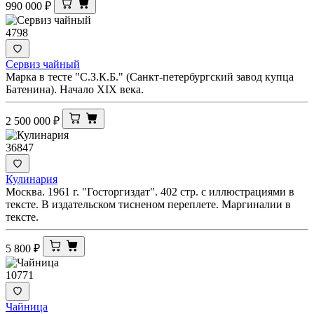
990 000
₽
4798
Сервиз чайный
Марка в тесте "С.З.К.Б." (Санкт-петербургский завод купца
Батенина). Начало XIX века.
2 500 000
₽
36847
Кулинария
Москва. 1961 г. "Госторгиздат". 402 стр. с иллюстрациями в
тексте. В издательском тисненом переплете. Маргиналии в
тексте.
5 800
₽
10771
Чайница