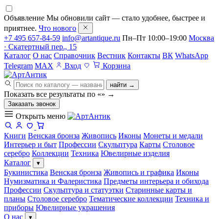
Объявление
Мы обновили сайт — стало удобнее, быстрее и
приятнее.
Что нового
+7 495 657-84-59
info@artantique.ru
Пн–Пт 10:00–19:00
Москва
· Скатертный пер., 15
Каталог
О нас
Справочник
Вестник
Контакты
ВК
WhatsApp
Telegram
MAX
Вход
Корзина
найти →
Показать все результаты по «
»
→
Заказать звонок
Открыть меню
Книги
Венская бронза
Живопись
Иконы
Монеты и медали
Интерьер и быт
Профессии
Скульптура
Карты
Столовое
серебро
Коллекции
Техника
Ювелирные изделия
Каталог
▾
Букинистика
Венская бронза
Живопись и графика
Иконы
Нумизматика и Фалеристика
Предметы интерьера и обихода
Профессии
Скульптура и статуэтки
Старинные карты и
планы
Столовое серебро
Тематические коллекции
Техника и
приборы
Ювелирные украшения
О нас
▾