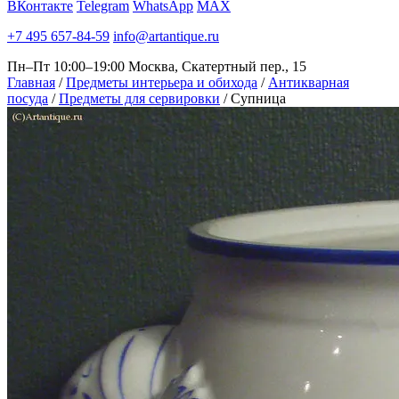
ВКонтакте
Telegram
WhatsApp
MAX
+7 495 657-84-59
info@artantique.ru
Пн–Пт 10:00–19:00
Москва, Скатертный пер., 15
Главная
/
Предметы интерьера и обихода
/
Антикварная
посуда
/
Предметы для сервировки
/
Супница