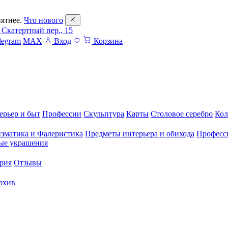
ятнее.
Что нового
 Скатертный пер., 15
legram
MAX
Вход
Корзина
ерьер и быт
Профессии
Скульптура
Карты
Столовое серебро
Кол
зматика и Фалеристика
Предметы интерьера и обихода
Професс
ые украшения
рия
Отзывы
рхив