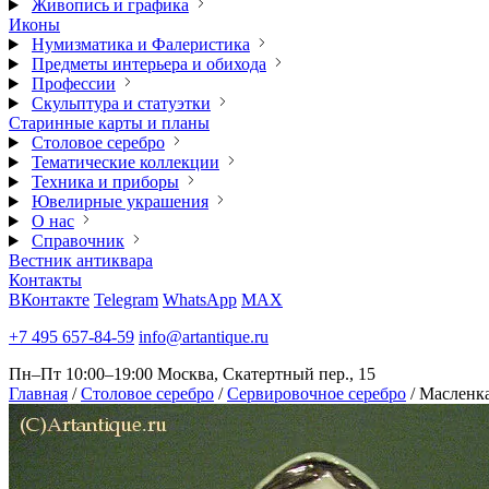
Живопись и графика
Иконы
Нумизматика и Фалеристика
Предметы интерьера и обихода
Профессии
Скульптура и статуэтки
Старинные карты и планы
Столовое серебро
Тематические коллекции
Техника и приборы
Ювелирные украшения
О нас
Справочник
Вестник антиквара
Контакты
ВКонтакте
Telegram
WhatsApp
MAX
+7 495 657-84-59
info@artantique.ru
Пн–Пт 10:00–19:00
Москва, Скатертный пер., 15
Главная
/
Столовое серебро
/
Сервировочное серебро
/
Масленка