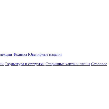
лекции
Техника
Ювелирные изделия
ии
Скульптура и статуэтки
Старинные карты и планы
Столовое