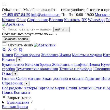
Объявление
Мы обновили сайт — стало удобнее, быстрее и при
+7 495 657-84-59
info@artantique.ru
Пн–Пт 10:00–19:00
Москва ·
Каталог
О нас
Справочник
Вестник
Контакты
ВК
WhatsApp
Te
найти →
Показать все результаты по «
»
→
Заказать звонок
Открыть меню
Книги
Венская бронза
Живопись
Иконы
Монеты и медали
Инт
Каталог
▾
Букинистика
Венская бронза
Живопись и графика
Иконы
Нуми
серебро
Тематические коллекции
Техника и приборы
Ювелирн
О нас
▾
Главная
Салон-магазин
Заказ, доставка и оплата
Гарантии
Исто
Справочник
▾
Все разделы
Авторы
Торговые марки
Стили
Техники
Статьи
А
Поиск
Контакты
Закрыть меню
Букинистика
Венская бронза